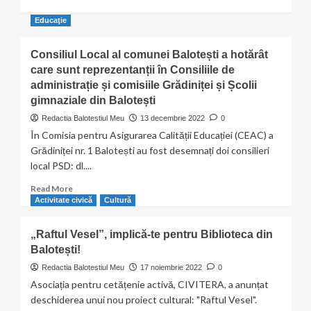
Educaţie
Consiliul Local al comunei Balotești a hotărât
care sunt reprezentanții în Consiliile de
administrație și comisiile Grădiniței și Școlii
gimnaziale din Balotești
Redactia Balotestiul Meu
13 decembrie 2022
0
În Comisia pentru Asigurarea Calității Educației (CEAC) a
Grădiniței nr. 1 Balotești au fost desemnați doi consilieri
local PSD: dl....
Read
Read More
more
Activitate civică
Cultură
about
Consiliul
„Raftul Vesel”, implică-te pentru Biblioteca din
Local
Balotești!
al
comunei
Redactia Balotestiul Meu
17 noiembrie 2022
0
Balotești
Asociația pentru cetățenie activă, CIVITERA, a anunțat
a
deschiderea unui nou proiect cultural: "Raftul Vesel".
hotărât