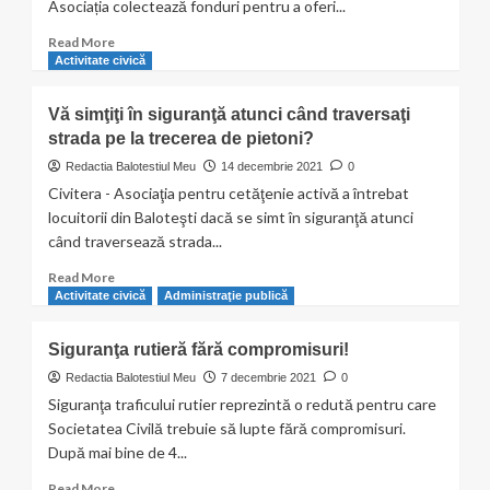
Asociația colectează fonduri pentru a oferi...
care
sunt
Read
Read More
reprezentanții
more
Activitate civică
în
about
Consiliile
„Raftul
Vă simţiţi în siguranţă atunci când traversaţi
de
Vesel”,
administrație
strada pe la trecerea de pietoni?
implică-
și
te
Redactia Balotestiul Meu
14 decembrie 2021
0
comisiile
pentru
Civitera - Asociaţia pentru cetăţenie activă a întrebat
Grădiniței
Biblioteca
locuitorii din Baloteşti dacă se simt în siguranţă atunci
și
din
când traversează strada...
Școlii
Balotești!
gimnaziale
Read
Read More
din
more
Activitate civică
Administraţie publică
Balotești
about
Vă
Siguranţa rutieră fără compromisuri!
simţiţi
în
Redactia Balotestiul Meu
7 decembrie 2021
0
siguranţă
Siguranţa traficului rutier reprezintă o redută pentru care
atunci
Societatea Civilă trebuie să lupte fără compromisuri.
când
După mai bine de 4...
traversaţi
strada
Read
Read More