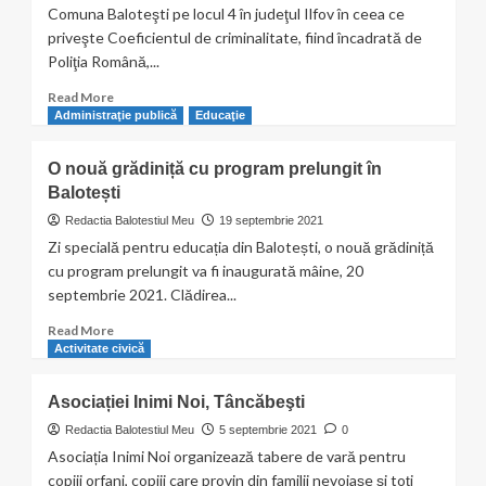
furturile
Comuna Baloteşti pe locul 4 în judeţul Ilfov în ceea ce
sunt
priveşte Coeficientul de criminalitate, fiind încadrată de
lăsate
Poliţia Română,...
în
derizoriu
Read
Read More
de
more
Administraţie publică
Educaţie
către
about
Poliție
Furturile
O nouă grădiniță cu program prelungit în
din
Balotești
locuinţe
şi
Redactia Balotestiul Meu
19 septembrie 2021
sedii
Zi specială pentru educația din Balotești, o nouă grădiniță
comerciale
cu program prelungit va fi inaugurată mâine, 20
s-
septembrie 2021. Clădirea...
au
intensificat
Read
Read More
more
Activitate civică
about
O
Asociației Inimi Noi, Tâncăbeşti
nouă
grădiniță
Redactia Balotestiul Meu
5 septembrie 2021
0
cu
Asociația Inimi Noi organizează tabere de vară pentru
program
copiii orfani, copiii care provin din familii nevoiașe și toți