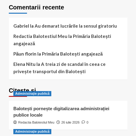
Comentarii recente
Gabriel
la
Au demarat lucrările la sensul giratoriu
Redactia Balotestiul Meu
la
Primăria Balotești
angajează
Păun florin
la
Primăria Balotești angajează
Elena Nitu
la
A treia zi de scandal în ceea ce
privește transportul din Balotești
Citește și…
Administraţie publică
Balotești pornește digitalizarea administrației
publice locale
Redactia Balotestiul Meu
26 iulie 2026
0
Administraţie publică