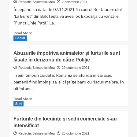
cum
Redactia Balotestiul Meu
2 noiembrie 2021
circulaţi
Începând cu data de 07.11.2021, în cadrul Restaurantului
pe
"La Bufet" din Baloteşti, va avea loc Expoziţia cu vânzare
str.
"Punct.Linie.Pată.". La...
Ion
Lahovari
Read
Read More
more
Social
about
Expoziţia
Abuzurile împotriva animalelor și furturile sunt
cu
lăsate în derizoriu de către Poliție
vânzare
„Punct.Linie.Pată.”
Redactia Balotestiul Meu
29 octombrie 2021
Trăim timpuri ciudate, România se afundă în sărăcie,
oamenii fiind împinşi să-și câştige banii cu riscuri majore. În
ultimi ani...
Read
Read More
more
Stiri
about
Abuzurile
Furturile din locuinţe şi sedii comerciale s-au
împotriva
intensificat
animalelor
și
Redactia Balotestiul Meu
25 octombrie 2021