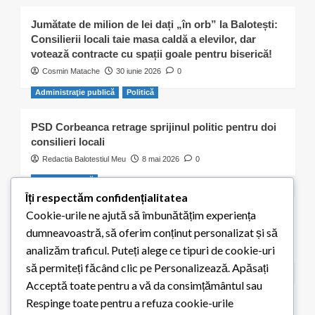
Jumătate de milion de lei dați „în orb” la Balotești:
Consilierii locali taie masa caldă a elevilor, dar
votează contracte cu spații goale pentru biserică!
Cosmin Matache
30 iunie 2026
0
Administraţie publică
Politică
PSD Corbeanca retrage sprijinul politic pentru doi
consilieri locali
Redactia Balotestiul Meu
8 mai 2026
0
Activitate civică
Îți respectăm confidențialitatea
Cookie-urile ne ajută să îmbunătățim experiența
S-a ales „praful” de cei 300 de puieți plantați de
elevii școlii din Balotești
dumneavoastră, să oferim conținut personalizat și să
Redactia Balotestiul Meu
8 mai 2026
0
analizăm traficul. Puteți alege ce tipuri de cookie-uri
să permiteți făcând clic pe Personalizează. Apăsați
Educaţie
Acceptă toate pentru a vă da consimțământul sau
Respinge toate pentru a refuza cookie-urile
Elevii din Balotești pot primi 200 de euro pentru