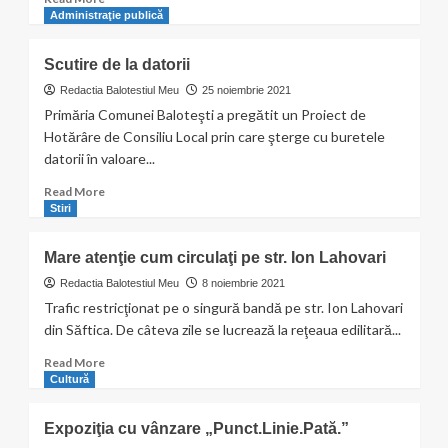
pe
more
Administraţie publică
la
about
trecerea
Siguranţa
Scutire de la datorii
de
rutieră
pietoni?
fără
Redactia Balotestiul Meu
25 noiembrie 2021
compromisuri!
Primăria Comunei Baloteşti a pregătit un Proiect de
Hotărâre de Consiliu Local prin care şterge cu buretele
datorii în valoare...
Read
Read More
more
Stiri
about
Scutire
Mare atenţie cum circulaţi pe str. Ion Lahovari
de
la
Redactia Balotestiul Meu
8 noiembrie 2021
datorii
Trafic restricţionat pe o singură bandă pe str. Ion Lahovari
din Săftica. De câteva zile se lucrează la reţeaua edilitară...
Read
Read More
more
Cultură
about
Mare
Expoziţia cu vânzare „Punct.Linie.Pată.”
atenţie