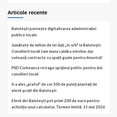
Articole recente
Balotești pornește digitalizarea administrației
publice locale
Jumătate de milion de lei dați „în orb” la Balotești:
Consilierii locali taie masa caldă a elevilor, dar
votează contracte cu spații goale pentru biserică!
PSD Corbeanca retrage sprijinul politic pentru doi
consilieri locali
S-a ales „praful” de cei 300 de puieți plantați de
elevii școlii din Balotești
Elevii din Balotești pot primi 200 de euro pentru
achiziția unui calculator. Termen limită: 15 mai 2026