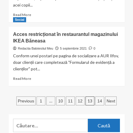
prelungit
acei copii...
în
Balotești
Read
Read More
more
Social
about
Asociației
Acces restricționat în restaurantul magazinului
Inimi
IKEA Băneasa
Noi,
Tâncăbeşti
Redactia Balotestiul Meu
5 septembrie 2021
0
Conform unei postari pe pagina de socializare a AUR Ilfov,
doar clienții care completează "Formularul de evidență a
clienților" pot...
Read
Read More
more
about
Acces
Paginație
restricționat
…
13
Previous
1
10
11
12
14
Next
în
articole
restaurantul
magazinului
Caută
IKEA
Băneasa
după: