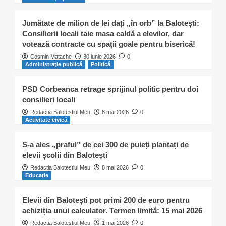
Jumătate de milion de lei dați „în orb” la Balotești:
Consilierii locali taie masa caldă a elevilor, dar
votează contracte cu spații goale pentru biserică!
Cosmin Matache
30 iunie 2026
0
Administraţie publică
Politică
PSD Corbeanca retrage sprijinul politic pentru doi
consilieri locali
Redactia Balotestiul Meu
8 mai 2026
0
Activitate civică
S-a ales „praful” de cei 300 de puieți plantați de
elevii școlii din Balotești
Redactia Balotestiul Meu
8 mai 2026
0
Educaţie
Elevii din Balotești pot primi 200 de euro pentru
achiziția unui calculator. Termen limită: 15 mai 2026
Redactia Balotestiul Meu
1 mai 2026
0