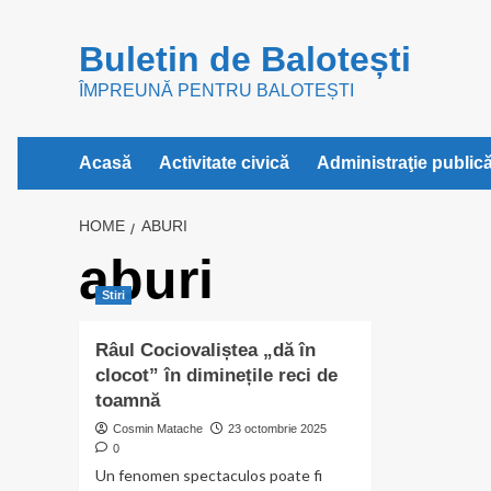
Skip
to
Buletin de Balotești
content
ÎMPREUNĂ PENTRU BALOTEȘTI
Acasă
Activitate civică
Administraţie public
HOME
ABURI
aburi
Stiri
Râul Cociovaliștea „dă în
clocot” în diminețile reci de
toamnă
Cosmin Matache
23 octombrie 2025
0
Un fenomen spectaculos poate fi