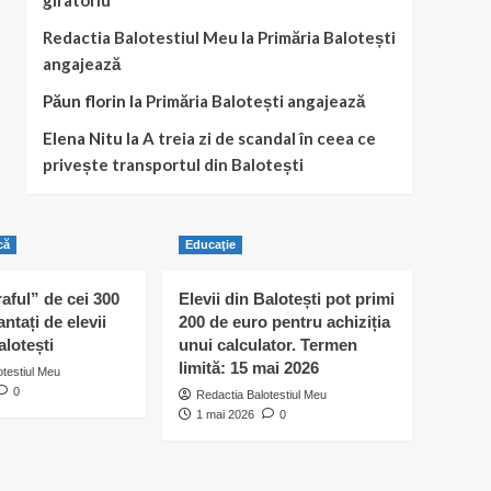
giratoriu
Redactia Balotestiul Meu
la
Primăria Balotești
angajează
Păun florin
la
Primăria Balotești angajează
Elena Nitu
la
A treia zi de scandal în ceea ce
privește transportul din Balotești
că
Educaţie
raful” de cei 300
Elevii din Balotești pot primi
antați de elevii
200 de euro pentru achiziția
alotești
unui calculator. Termen
limită: 15 mai 2026
otestiul Meu
0
Redactia Balotestiul Meu
1 mai 2026
0