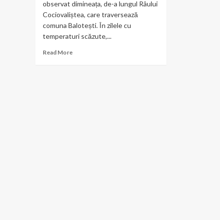
observat dimineața, de-a lungul Râului
Cociovaliștea, care traversează
comuna Balotești. În zilele cu
temperaturi scăzute,...
Read
Read More
more
about
Râul
Cociovaliștea
„dă
în
clocot”
în
diminețile
reci
de
toamnă