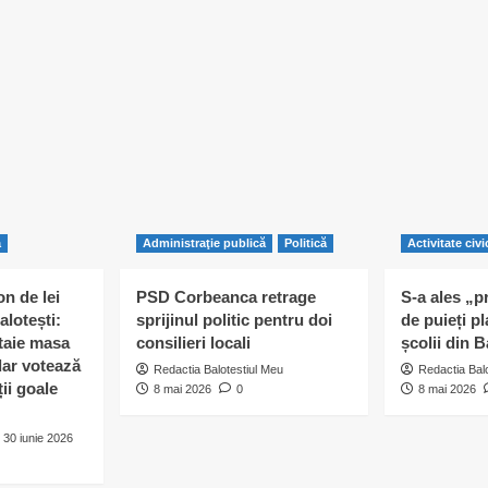
ă
Administraţie publică
Politică
Activitate civi
n de lei
PSD Corbeanca retrage
S-a ales „p
alotești:
sprijinul politic pentru doi
de puieți pl
 taie masa
consilieri locali
școlii din B
 dar votează
Redactia Balotestiul Meu
Redactia Bal
ii goale
8 mai 2026
0
8 mai 2026
30 iunie 2026