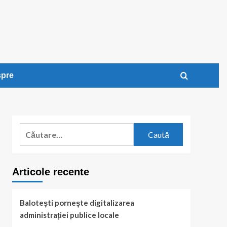
pre
Caută
după:
Articole recente
Balotești pornește digitalizarea
administrației publice locale