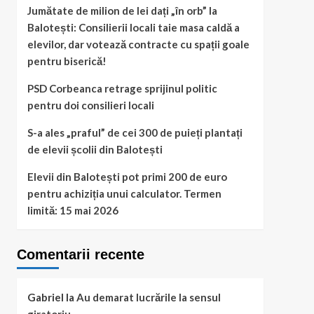
Jumătate de milion de lei dați „în orb” la
Balotești: Consilierii locali taie masa caldă a
elevilor, dar votează contracte cu spații goale
pentru biserică!
PSD Corbeanca retrage sprijinul politic
pentru doi consilieri locali
S-a ales „praful” de cei 300 de puieți plantați
de elevii școlii din Balotești
Elevii din Balotești pot primi 200 de euro
pentru achiziția unui calculator. Termen
limită: 15 mai 2026
Comentarii recente
Gabriel
la
Au demarat lucrările la sensul