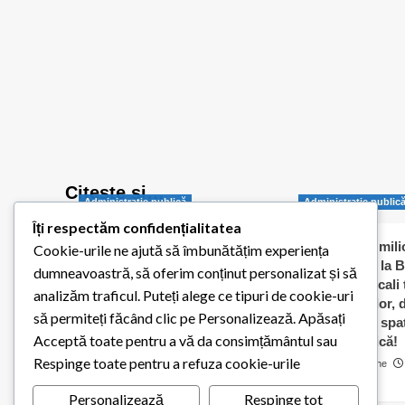
Citește și…
Administraţie publică
Administraţie public
Îți respectăm confidențialitatea
Balotești pornește
Jumătate de milio
Cookie-urile ne ajută să îmbunătățim experiența
digitalizarea administrației
dați „în orb” la B
dumneavoastră, să oferim conținut personalizat și să
publice locale
Consilierii locali
analizăm traficul. Puteți alege ce tipuri de cookie-uri
caldă a elevilor,
Redactia Balotestiul Meu
să permiteți făcând clic pe Personalizează. Apăsați
contracte cu spaț
26 iulie 2026
0
Acceptă toate pentru a vă da consimțământul sau
pentru biserică!
Respinge toate pentru a refuza cookie-urile
Cosmin Matache
0
Personalizează
Respinge tot