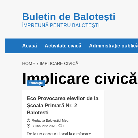
Skip
to
Buletin de Balotești
content
ÎMPREUNĂ PENTRU BALOTEȘTI
Acasă
Activitate civică
Administraţie public
HOME
IMPLICARE CIVICĂ
Implicare civică
Educaţie
Eco Provocarea elevilor de la
Școala Primară Nr. 2
Balotești
Redactia Balotestiul Meu
30 ianuarie 2026
0
De la un concurs local la o mișcare