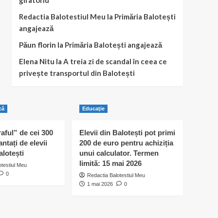
giratoriu
Redactia Balotestiul Meu
la
Primăria Balotești
angajează
Păun florin
la
Primăria Balotești angajează
Elena Nitu
la
A treia zi de scandal în ceea ce
privește transportul din Balotești
că
Educaţie
raful” de cei 300
Elevii din Balotești pot primi
antați de elevii
200 de euro pentru achiziția
alotești
unui calculator. Termen
limită: 15 mai 2026
otestiul Meu
0
Redactia Balotestiul Meu
1 mai 2026
0