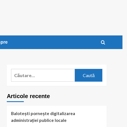
pre
Caută
după:
Articole recente
Balotești pornește digitalizarea
administrației publice locale