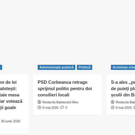
ă
Administraţie publică
Politică
Activitate civi
n de lei
PSD Corbeanca retrage
S-a ales „p
alotești:
sprijinul politic pentru doi
de puieți pl
 taie masa
consilieri locali
școlii din B
 dar votează
Redactia Balotestiul Meu
Redactia Bal
ii goale
8 mai 2026
0
8 mai 2026
30 iunie 2026