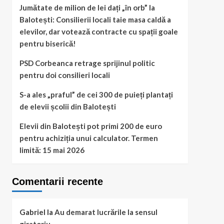
Jumătate de milion de lei dați „în orb” la
Balotești: Consilierii locali taie masa caldă a
elevilor, dar votează contracte cu spații goale
pentru biserică!
PSD Corbeanca retrage sprijinul politic
pentru doi consilieri locali
S-a ales „praful” de cei 300 de puieți plantați
de elevii școlii din Balotești
Elevii din Balotești pot primi 200 de euro
pentru achiziția unui calculator. Termen
limită: 15 mai 2026
Comentarii recente
Gabriel
la
Au demarat lucrările la sensul