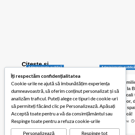
Citește și…
Administraţie publică
Administraţie public
Îți respectăm confidențialitatea
Balotești pornește
Jumătate de milio
Cookie-urile ne ajută să îmbunătățim experiența
digitalizarea administrației
dați „în orb” la B
dumneavoastră, să oferim conținut personalizat și să
publice locale
Consilierii locali
analizăm traficul. Puteți alege ce tipuri de cookie-uri
caldă a elevilor,
Redactia Balotestiul Meu
să permiteți făcând clic pe Personalizează. Apăsați
contracte cu spaț
26 iulie 2026
0
Acceptă toate pentru a vă da consimțământul sau
pentru biserică!
Respinge toate pentru a refuza cookie-urile
Cosmin Matache
0
Personalizează
Respinge tot