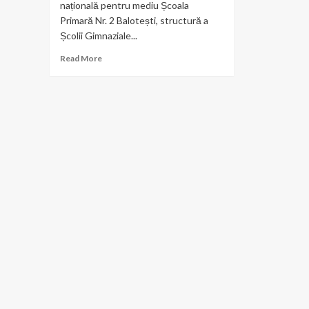
națională pentru mediu Școala
Primară Nr. 2 Balotești, structură a
Școlii Gimnaziale...
Read
Read More
more
about
Eco
Provocarea
elevilor
de
la
Școala
Primară
Nr.
2
Balotești