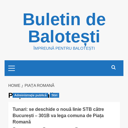
Skip
Buletin de
to
content
Balotești
ÎMPREUNĂ PENTRU BALOTEȘTI
Primary
Menu
HOME
PIAȚA ROMANĂ
Piața Romană
Administraţie publică
Stiri
Tunari: se deschide o nouă linie STB către
București – 301B va lega comuna de Piața
Romană