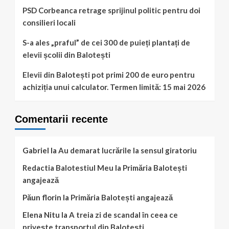
Romană
PSD Corbeanca retrage sprijinul politic pentru doi
consilieri locali
S-a ales „praful” de cei 300 de puieți plantați de
elevii școlii din Balotești
Elevii din Balotești pot primi 200 de euro pentru
achiziția unui calculator. Termen limită: 15 mai 2026
Comentarii recente
Gabriel
la
Au demarat lucrările la sensul giratoriu
Redactia Balotestiul Meu
la
Primăria Balotești
angajează
Păun florin
la
Primăria Balotești angajează
Elena Nitu
la
A treia zi de scandal în ceea ce
privește transportul din Balotești