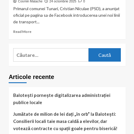
Cosmin Matache
24 octombrie 2025
0
Primarul comunei Tunari, Cristian Niculae (PSD), a anunțat
oficial pe pagina sa de Facebook introducerea unei noi linii
de transport...
Read
Read More
more
about
Tunari:
Caută
se
după:
deschide
o
nouă
Articole recente
linie
STB
către
București
Balotești pornește digitalizarea administrației
–
publice locale
301B
va
Jumătate de milion de lei dați „în orb” la Balotești:
lega
Consilierii locali taie masa caldă a elevilor, dar
comuna
de
votează contracte cu spații goale pentru biserică!
Piața