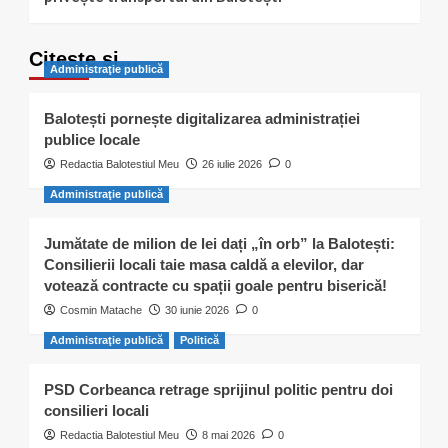
Citește și…
Administraţie publică
Balotești pornește digitalizarea administrației
publice locale
Redactia Balotestiul Meu
26 iulie 2026
0
Administraţie publică
Jumătate de milion de lei dați „în orb” la Balotești:
Consilierii locali taie masa caldă a elevilor, dar
votează contracte cu spații goale pentru biserică!
Cosmin Matache
30 iunie 2026
0
Administraţie publică
Politică
PSD Corbeanca retrage sprijinul politic pentru doi
consilieri locali
Redactia Balotestiul Meu
8 mai 2026
0