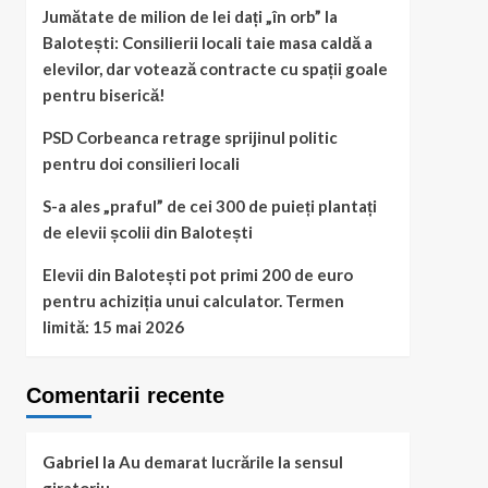
Jumătate de milion de lei dați „în orb” la
Balotești: Consilierii locali taie masa caldă a
elevilor, dar votează contracte cu spații goale
pentru biserică!
PSD Corbeanca retrage sprijinul politic
pentru doi consilieri locali
S-a ales „praful” de cei 300 de puieți plantați
de elevii școlii din Balotești
Elevii din Balotești pot primi 200 de euro
pentru achiziția unui calculator. Termen
limită: 15 mai 2026
Comentarii recente
Gabriel
la
Au demarat lucrările la sensul