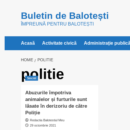
Skip
to
Buletin de Balotești
content
ÎMPREUNĂ PENTRU BALOTEȘTI
Acasă
Activitate civică
Administraţie public
HOME
POLITIE
politie
Social
Abuzurile împotriva
animalelor și furturile sunt
lăsate în derizoriu de către
Poliție
Redactia Balotestiul Meu
29 octombrie 2021