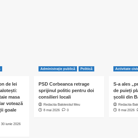
ă
Administraţie publică
Politică
Activitate civi
n de lei
PSD Corbeanca retrage
S-a ales „p
alotești:
sprijinul politic pentru doi
de puieți pl
 taie masa
consilieri locali
școlii din B
 dar votează
Redactia Balotestiul Meu
Redactia Bal
ii goale
8 mai 2026
0
8 mai 2026
30 iunie 2026