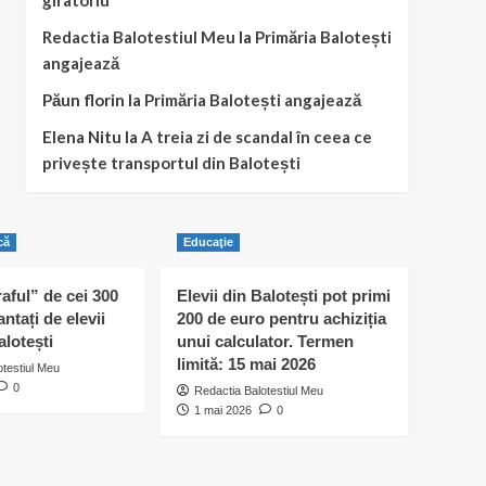
giratoriu
Redactia Balotestiul Meu
la
Primăria Balotești
angajează
Păun florin
la
Primăria Balotești angajează
Elena Nitu
la
A treia zi de scandal în ceea ce
privește transportul din Balotești
că
Educaţie
raful” de cei 300
Elevii din Balotești pot primi
antați de elevii
200 de euro pentru achiziția
alotești
unui calculator. Termen
limită: 15 mai 2026
otestiul Meu
0
Redactia Balotestiul Meu
1 mai 2026
0