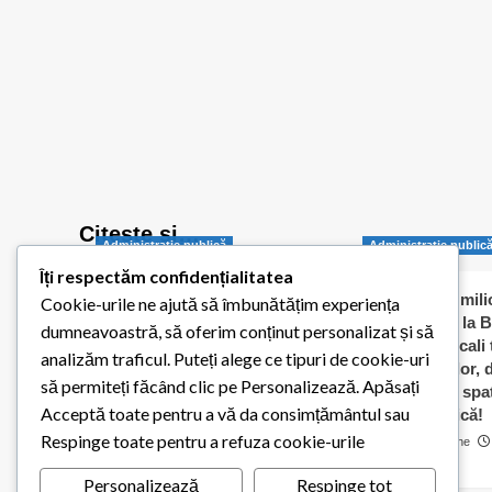
Citește și…
Administraţie publică
Administraţie public
Îți respectăm confidențialitatea
Balotești pornește
Jumătate de milio
Cookie-urile ne ajută să îmbunătățim experiența
digitalizarea administrației
dați „în orb” la B
dumneavoastră, să oferim conținut personalizat și să
publice locale
Consilierii locali
analizăm traficul. Puteți alege ce tipuri de cookie-uri
caldă a elevilor,
Redactia Balotestiul Meu
să permiteți făcând clic pe Personalizează. Apăsați
contracte cu spaț
26 iulie 2026
0
Acceptă toate pentru a vă da consimțământul sau
pentru biserică!
Respinge toate pentru a refuza cookie-urile
Cosmin Matache
0
Personalizează
Respinge tot