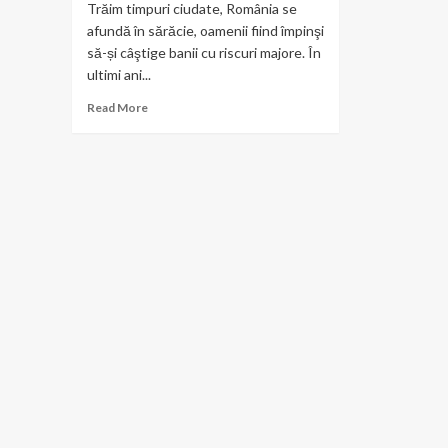
Trăim timpuri ciudate, România se
afundă în sărăcie, oamenii fiind împinşi
să-și câştige banii cu riscuri majore. În
ultimi ani...
Read
Read More
more
about
Abuzurile
împotriva
animalelor
și
furturile
sunt
lăsate
în
derizoriu
de
către
Poliție