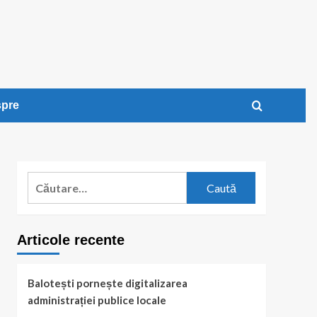
pre
Caută
după:
Articole recente
Balotești pornește digitalizarea
administrației publice locale