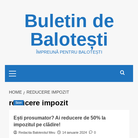
Skip
Buletin de
to
content
Balotești
ÎMPREUNĂ PENTRU BALOTEȘTI
Primary
Menu
HOME
REDUCERE IMPOZIT
reducere impozit
Stiri
Ești prosumator? Ai reducere de 50% la
impozitul pe clădire!
Redactia Balotestiul Meu
14 ianuarie 2024
0