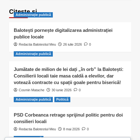
Citește și…
Administraţie publică
Balotești pornește digitalizarea administrației
publice locale
Redactia Balotestiul Meu
26 iulie 2026
0
Administraţie publică
Jumătate de milion de lei dați „în orb” la Balotești:
Consilierii locali taie masa caldă a elevilor, dar
votează contracte cu spații goale pentru biserică!
Cosmin Matache
30 iunie 2026
0
Administraţie publică
Politică
PSD Corbeanca retrage sprijinul politic pentru doi
consilieri locali
Redactia Balotestiul Meu
8 mai 2026
0
Activitate civică