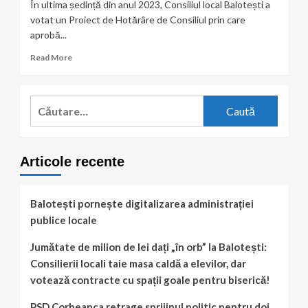
În ultima ședință din anul 2023, Consiliul local Balotești a
votat un Proiect de Hotărâre de Consiliul prin care
aprobă...
Read
Read More
more
about
Ești
Caută
prosumator?
după:
Ai
reducere
de
Articole recente
50%
la
impozitul
pe
Balotești pornește digitalizarea administrației
clădire!
publice locale
Jumătate de milion de lei dați „în orb” la Balotești:
Consilierii locali taie masa caldă a elevilor, dar
votează contracte cu spații goale pentru biserică!
PSD Corbeanca retrage sprijinul politic pentru doi