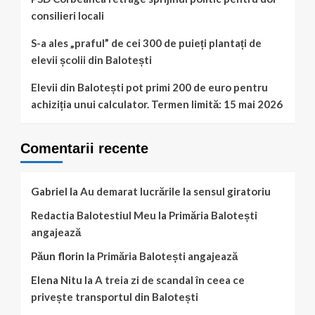
consilieri locali
S-a ales „praful” de cei 300 de puieți plantați de
elevii școlii din Balotești
Elevii din Balotești pot primi 200 de euro pentru
achiziția unui calculator. Termen limită: 15 mai 2026
Comentarii recente
Gabriel
la
Au demarat lucrările la sensul giratoriu
Redactia Balotestiul Meu
la
Primăria Balotești
angajează
Păun florin
la
Primăria Balotești angajează
Elena Nitu
la
A treia zi de scandal în ceea ce
privește transportul din Balotești