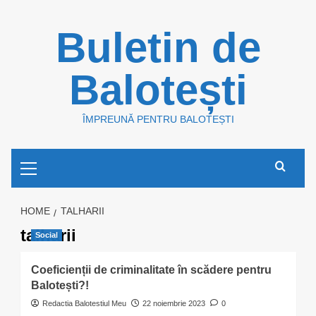
Skip
Buletin de
to
content
Balotești
ÎMPREUNĂ PENTRU BALOTEȘTI
Primary
Menu
HOME
TALHARII
talharii
Social
Coeficienții de criminalitate în scădere pentru
Balotești?!
Redactia Balotestiul Meu
22 noiembrie 2023
0