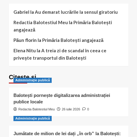
Gabriel
la
Au demarat lucrările la sensul giratoriu
Redactia Balotestiul Meu
la
Primăria Balotești
angajează
Păun florin
la
Primăria Balotești angajează
Elena Nitu
la
A treia zi de scandal în ceea ce
privește transportul din Balotești
Citește și…
Administraţie publică
Balotești pornește digitalizarea administrației
publice locale
Redactia Balotestiul Meu
26 iulie 2026
0
Administraţie publică
Jumătate de milion de lei dați „în orb” la Balotești: