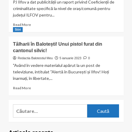
PJ Ilfov a dat publicității un raport privind Coeficienții de
criminalitate specifică la nivel de oraș/comună pentru
județul ILFOV pentru...
Read
Read More
more
Stiri
about
Coeficienții
Tâlharii în Balotești! Unui pistol furat din
de
cantonul silvic!
criminalitate
în
Redactia Balotestiul Meu
5 ianuarie 2023
0
scădere
"Având în vedere materialul apărut la un post de
pentru
televiziune, intitulat "Alertă în București și Ilfov! Hoți
Balotești?!
înarmați, în libertate,...
Read
Read More
more
about
Tâlharii
Caută
în
după:
Balotești!
Unui
pistol
furat