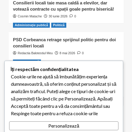
Consilierii locali taie masa caldă a elevilor, dar
votează contracte cu spații goale pentru biserică!
Cosmin Matache
30 iunie 2026
0
Administraţie publică
Politică
PSD Corbeanca retrage sprijinul politic pentru doi
consilieri locali
Redactia Balotestiul Meu
8 mai 2026
0
Activitate civică
Îți respectăm confidențialitatea
Cookie-urile ne ajută să îmbunătățim experiența
S-a ales „praful” de cei 300 de puieți plantați de
elevii școlii din Balotești
dumneavoastră, să oferim conținut personalizat și să
Redactia Balotestiul Meu
8 mai 2026
0
analizăm traficul. Puteți alege ce tipuri de cookie-uri
să permiteți făcând clic pe Personalizează. Apăsați
Educaţie
Acceptă toate pentru a vă da consimțământul sau
Respinge toate pentru a refuza cookie-urile
Elevii din Balotești pot primi 200 de euro pentru
achiziția unui calculator. Termen limită: 15 mai 2026
Personalizează
Redactia Balotestiul Meu
1 mai 2026
0