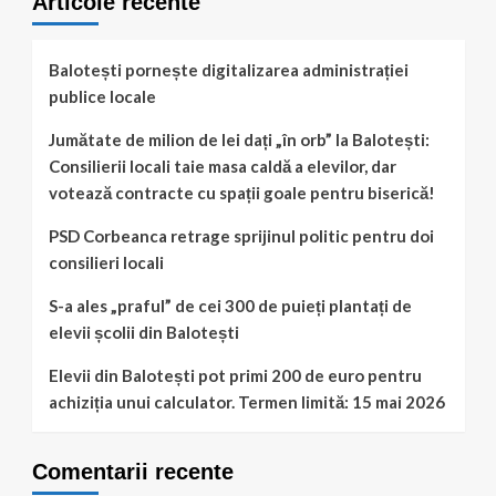
Articole recente
din
cantonul
silvic!
Balotești pornește digitalizarea administrației
publice locale
Jumătate de milion de lei dați „în orb” la Balotești:
Consilierii locali taie masa caldă a elevilor, dar
votează contracte cu spații goale pentru biserică!
PSD Corbeanca retrage sprijinul politic pentru doi
consilieri locali
S-a ales „praful” de cei 300 de puieți plantați de
elevii școlii din Balotești
Elevii din Balotești pot primi 200 de euro pentru
achiziția unui calculator. Termen limită: 15 mai 2026
Comentarii recente