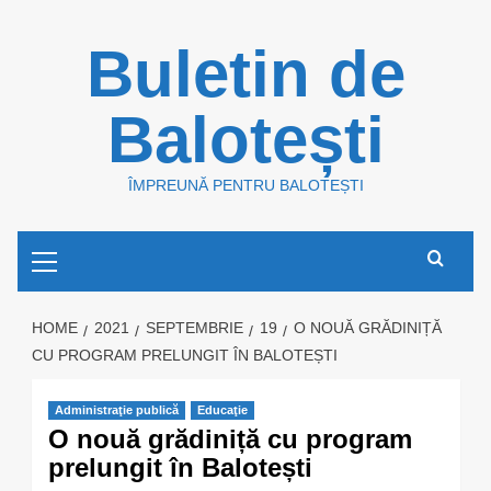
Skip
Buletin de
to
content
Balotești
ÎMPREUNĂ PENTRU BALOTEȘTI
Primary
Menu
HOME
2021
SEPTEMBRIE
19
O NOUĂ GRĂDINIȚĂ
CU PROGRAM PRELUNGIT ÎN BALOTEȘTI
Administraţie publică
Educaţie
O nouă grădiniță cu program
prelungit în Balotești