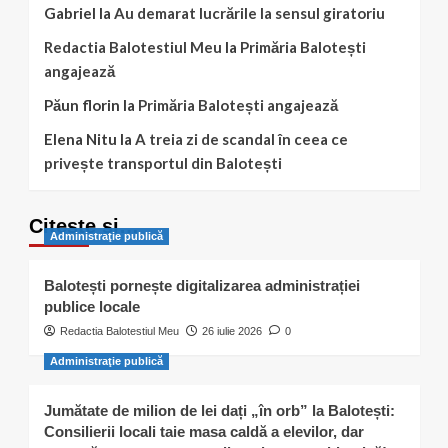
Gabriel
la
Au demarat lucrările la sensul giratoriu
Redactia Balotestiul Meu
la
Primăria Balotești
angajează
Păun florin
la
Primăria Balotești angajează
Elena Nitu
la
A treia zi de scandal în ceea ce
privește transportul din Balotești
Citește și…
Administraţie publică
Balotești pornește digitalizarea administrației
publice locale
Redactia Balotestiul Meu
26 iulie 2026
0
Administraţie publică
Jumătate de milion de lei dați „în orb” la Balotești:
Consilierii locali taie masa caldă a elevilor, dar