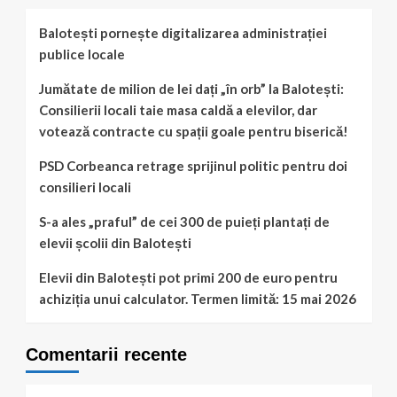
Balotești pornește digitalizarea administrației
publice locale
Jumătate de milion de lei dați „în orb” la Balotești:
Consilierii locali taie masa caldă a elevilor, dar
votează contracte cu spații goale pentru biserică!
PSD Corbeanca retrage sprijinul politic pentru doi
consilieri locali
S-a ales „praful” de cei 300 de puieți plantați de
elevii școlii din Balotești
Elevii din Balotești pot primi 200 de euro pentru
achiziția unui calculator. Termen limită: 15 mai 2026
Comentarii recente