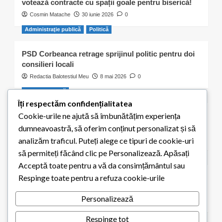
votează contracte cu spații goale pentru biserică!
Cosmin Matache
30 iunie 2026
0
Administraţie publică
Politică
PSD Corbeanca retrage sprijinul politic pentru doi
consilieri locali
Redactia Balotestiul Meu
8 mai 2026
0
Activitate civică
Îți respectăm confidențialitatea
Cookie-urile ne ajută să îmbunătățim experiența
S-a ales „praful” de cei 300 de puieți plantați de
elevii școlii din Balotești
dumneavoastră, să oferim conținut personalizat și să
Redactia Balotestiul Meu
8 mai 2026
0
analizăm traficul. Puteți alege ce tipuri de cookie-uri
să permiteți făcând clic pe Personalizează. Apăsați
Educaţie
Acceptă toate pentru a vă da consimțământul sau
Respinge toate pentru a refuza cookie-urile
Elevii din Balotești pot primi 200 de euro pentru
achiziția unui calculator. Termen limită: 15 mai 2026
Personalizează
Redactia Balotestiul Meu
1 mai 2026
0
Respinge tot