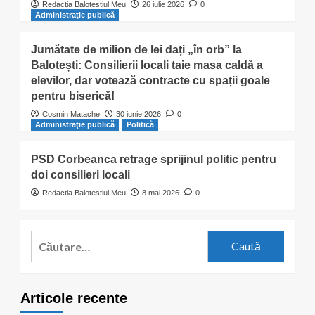
Redactia Balotestiul Meu
26 iulie 2026
0
Administraţie publică
Jumătate de milion de lei dați „în orb” la
Balotești: Consilierii locali taie masa caldă a
elevilor, dar votează contracte cu spații goale
pentru biserică!
Cosmin Matache
30 iunie 2026
0
Administraţie publică
Politică
PSD Corbeanca retrage sprijinul politic pentru
doi consilieri locali
Redactia Balotestiul Meu
8 mai 2026
0
Caută
după:
Articole recente