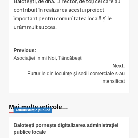
Balotești, de dna. Director, de toți cei care au
contribuit în realizarea acestui proiect
important pentru comunitatea locală și le
urăm mult succes.
Post
Previous:
Asociației Inimi Noi, Tâncăbeşti
navigation
Next:
Furturile din locuinţe şi sedii comerciale s-au
intensificat
Mai multe articole…
Administraţie publică
Balotești pornește digitalizarea administrației
publice locale