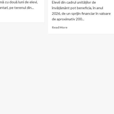
rmă cu două luni de elevi,
Elevii din cadrul unităților de
untari, pe terenul din...
învățământ pot beneficia, în anul
2026, de un sprijin financiar în valoare
ad
de aproximativ 200...
re
out
Read
Read More
more
about
s
Elevii
aful”
din
Balotești
pot
0
primi
200
eți
de
ntați
euro
pentru
vii
achiziția
lii
unui
calculator.
otești
Termen
limită:
15
mai