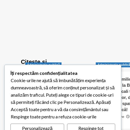
Citește și…
Administraţie publică
Administraţie public
Îți respectăm confidențialitatea
Balotești pornește
Jumătate de milio
Cookie-urile ne ajută să îmbunătățim experiența
digitalizarea administrației
dați „în orb” la B
dumneavoastră, să oferim conținut personalizat și să
publice locale
Consilierii locali
analizăm traficul. Puteți alege ce tipuri de cookie-uri
caldă a elevilor,
Redactia Balotestiul Meu
să permiteți făcând clic pe Personalizează. Apăsați
contracte cu spaț
26 iulie 2026
0
Acceptă toate pentru a vă da consimțământul sau
pentru biserică!
Respinge toate pentru a refuza cookie-urile
Cosmin Matache
0
Personalizează
Respinge tot