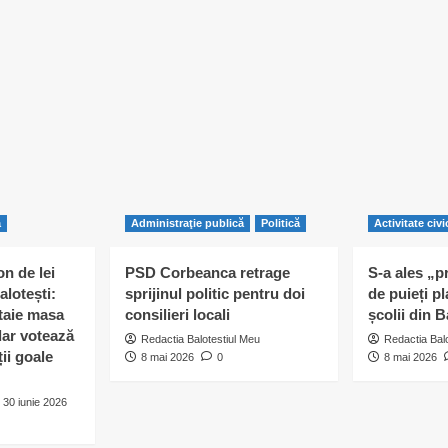
2026
ă
Administraţie publică
Politică
Activitate civi
n de lei
PSD Corbeanca retrage
S-a ales „p
alotești:
sprijinul politic pentru doi
de puieți pl
 taie masa
consilieri locali
școlii din B
 dar votează
Redactia Balotestiul Meu
Redactia Bal
ii goale
8 mai 2026
0
8 mai 2026
30 iunie 2026