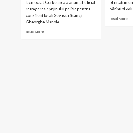
Democrat Corbeanca a anunțat oficial
plantați în u
retragerea sprijinului politic pentru
părinți și vol
consilierii locali Sevasta Stan și
Re
Read More
Gheorghe Manole....
mo
ab
Read
Read More
S-
more
a
about
ale
PSD
„pr
Corbeanca
de
retrage
cei
sprijinul
30
politic
de
pentru
pui
doi
pla
consilieri
de
locali
ele
șco
din
Bal