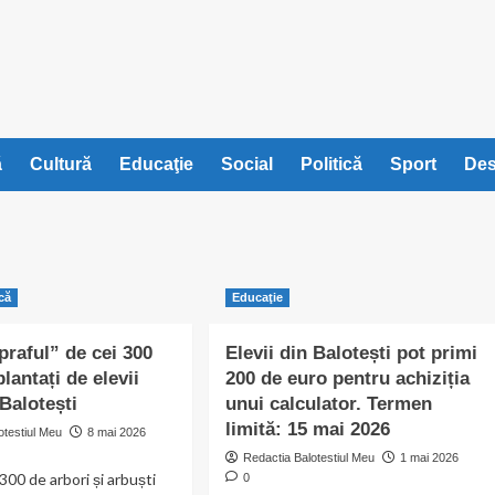
ă
Cultură
Educaţie
Social
Politică
Sport
Des
ică
Educaţie
praful” de cei 300
Elevii din Balotești pot primi
plantați de elevii
200 de euro pentru achiziția
 Balotești
unui calculator. Termen
limită: 15 mai 2026
otestiul Meu
8 mai 2026
Redactia Balotestiul Meu
1 mai 2026
300 de arbori și arbuști
0