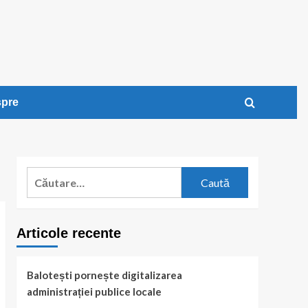
pre
Caută
după:
Articole recente
Balotești pornește digitalizarea
administrației publice locale