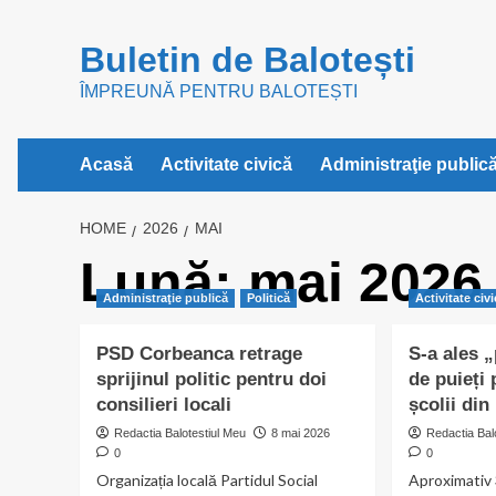
Skip
to
Buletin de Balotești
content
ÎMPREUNĂ PENTRU BALOTEȘTI
Acasă
Activitate civică
Administraţie public
HOME
2026
MAI
Lună:
mai 2026
Administraţie publică
Politică
Activitate civ
PSD Corbeanca retrage
S-a ales „
sprijinul politic pentru doi
de puieți 
consilieri locali
școlii din
Redactia Balotestiul Meu
8 mai 2026
Redactia Bal
0
0
Organizația locală Partidul Social
Aproximativ 