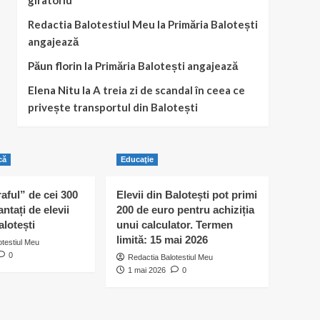
giratoriu
Redactia Balotestiul Meu
la
Primăria Balotești
angajează
Păun florin
la
Primăria Balotești angajează
Elena Nitu
la
A treia zi de scandal în ceea ce
privește transportul din Balotești
că
Educaţie
raful” de cei 300
Elevii din Balotești pot primi
antați de elevii
200 de euro pentru achiziția
alotești
unui calculator. Termen
limită: 15 mai 2026
otestiul Meu
0
Redactia Balotestiul Meu
1 mai 2026
0