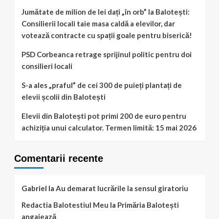
Jumătate de milion de lei dați „în orb” la Balotești:
Consilierii locali taie masa caldă a elevilor, dar
votează contracte cu spații goale pentru biserică!
PSD Corbeanca retrage sprijinul politic pentru doi
consilieri locali
S-a ales „praful” de cei 300 de puieți plantați de
elevii școlii din Balotești
Elevii din Balotești pot primi 200 de euro pentru
achiziția unui calculator. Termen limită: 15 mai 2026
Comentarii recente
Gabriel
la
Au demarat lucrările la sensul giratoriu
Redactia Balotestiul Meu
la
Primăria Balotești
angajează