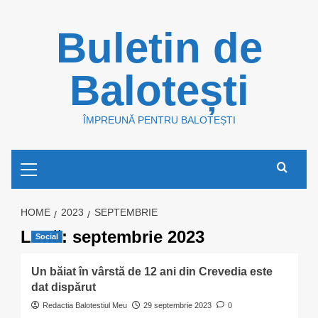
Skip
Buletin de
to
content
Balotești
ÎMPREUNĂ PENTRU BALOTEȘTI
Primary
Menu
HOME
2023
SEPTEMBRIE
Lună:
septembrie 2023
Social
Un băiat în vârstă de 12 ani din Crevedia este
dat dispărut
Redactia Balotestiul Meu
29 septembrie 2023
0