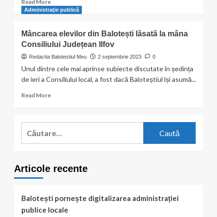
Read
Read More
more
Administraţie publică
about
Terenul
Mâncarea elevilor din Balotești lăsată la mâna
Școlii
Consiliului Județean Ilfov
generale
Balotești,
Redactia Balotestiul Meu
2 septembrie 2023
0
premisele
Unul dintre cele mai aprinse subiecte discutate în ședința
unui
de ieri a Consiliului local, a fost dacă Baloteștiul își asumă...
tun
imobiliar
Read
Read More
de
more
3
about
milioane
Mâncarea
Caută
de
elevilor
euro
după:
din
?
Balotești
lăsată
Articole recente
la
mâna
Consiliului
Județean
Balotești pornește digitalizarea administrației
Ilfov
publice locale