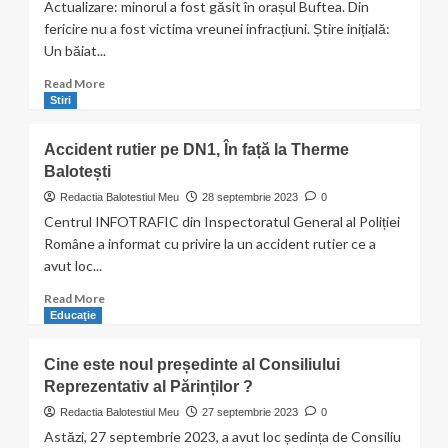
Actualizare: minorul a fost găsit în orașul Buftea. Din
fericire nu a fost victima vreunei infracțiuni. Știre inițială:
Un băiat...
Read
Read More
more
Stiri
about
Un
Accident rutier pe DN1, În față la Therme
băiat
Balotești
în
vârstă
Redactia Balotestiul Meu
28 septembrie 2023
0
de
Centrul INFOTRAFIC din Inspectoratul General al Poliției
12
Române a informat cu privire la un accident rutier ce a
ani
avut loc...
din
Crevedia
Read
Read More
este
more
Educaţie
dat
about
dispărut
Accident
Cine este noul președinte al Consiliului
rutier
Reprezentativ al Părinților ?
pe
DN1,
Redactia Balotestiul Meu
27 septembrie 2023
0
În
Astăzi, 27 septembrie 2023, a avut loc ședința de Consiliu
față