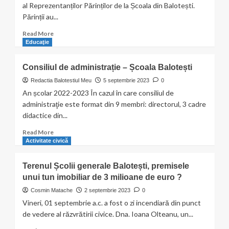
al Reprezentanților Părinților de la Școala din Balotești.
la
Părinții au...
Therme
Balotești
Read
Read More
more
Educaţie
about
Cine
Consiliul de administrație – Școala Balotești
este
noul
Redactia Balotestiul Meu
5 septembrie 2023
0
președinte
An școlar 2022-2023 În cazul în care consiliul de
al
administraţie este format din 9 membri: directorul, 3 cadre
Consiliului
didactice din...
Reprezentativ
al
Read
Read More
Părinților
more
Activitate civică
?
about
Consiliul
Terenul Școlii generale Balotești, premisele
de
unui tun imobiliar de 3 milioane de euro ?
administrație
–
Cosmin Matache
2 septembrie 2023
0
Școala
Vineri, 01 septembrie a.c. a fost o zi incendiară din punct
Balotești
de vedere al răzvrătirii civice. Dna. Ioana Olteanu, un...