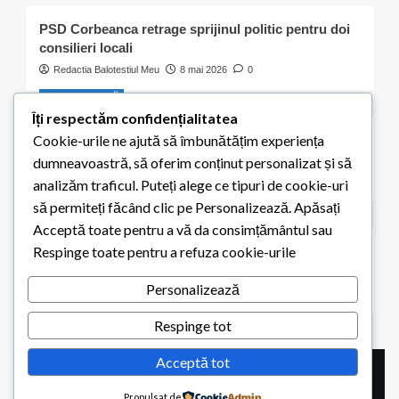
PSD Corbeanca retrage sprijinul politic pentru doi
consilieri locali
Redactia Balotestiul Meu
8 mai 2026
0
Activitate civică
Îți respectăm confidențialitatea
Cookie-urile ne ajută să îmbunătățim experiența
S-a ales „praful” de cei 300 de puieți plantați de
elevii școlii din Balotești
dumneavoastră, să oferim conținut personalizat și să
Redactia Balotestiul Meu
8 mai 2026
0
analizăm traficul. Puteți alege ce tipuri de cookie-uri
să permiteți făcând clic pe Personalizează. Apăsați
Educaţie
Acceptă toate pentru a vă da consimțământul sau
Respinge toate pentru a refuza cookie-urile
Elevii din Balotești pot primi 200 de euro pentru
achiziția unui calculator. Termen limită: 15 mai 2026
Personalizează
Redactia Balotestiul Meu
1 mai 2026
0
Respinge tot
Acceptă tot
Copyright © All rights reserved.
|
CoverNews
by AF
Propulsat de