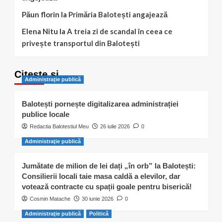
Păun florin
la
Primăria Balotești angajează
Elena Nitu
la
A treia zi de scandal în ceea ce
privește transportul din Balotești
Citește și…
Administraţie publică
Balotești pornește digitalizarea administrației
publice locale
Redactia Balotestiul Meu
26 iulie 2026
0
Administraţie publică
Jumătate de milion de lei dați „în orb” la Balotești:
Consilierii locali taie masa caldă a elevilor, dar
votează contracte cu spații goale pentru biserică!
Cosmin Matache
30 iunie 2026
0
Administraţie publică
Politică