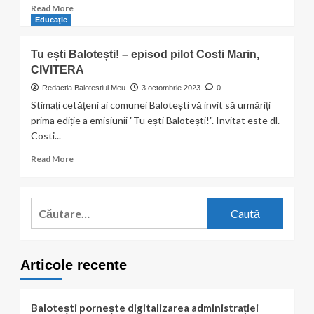
de
Read
Read More
calitatea
more
Educaţie
apei
about
din
Niculae
Tu ești Balotești! – episod pilot Costi Marin,
Balotești
Nicușor
CIVITERA
solicită
DEMISIA
Redactia Balotestiul Meu
3 octombrie 2023
0
unui
Stimați cetățeni ai comunei Balotești vă invit să urmăriți
funcționar
prima ediție a emisiunii "Tu ești Balotești!". Invitat este dl.
public!
Costi...
Read
Read More
more
about
Tu
Caută
ești
după:
Balotești!
–
episod
Articole recente
pilot
Costi
Marin,
CIVITERA
Balotești pornește digitalizarea administrației