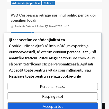
Administraţie publică
Politică
PSD Corbeanca retrage sprijinul politic pentru doi
consilieri locali
Redactia Balotestiul Meu
8 mai 2026
0
Activitate civică
Îți respectăm confidențialitatea
Cookie-urile ne ajută să îmbunătățim experiența
S-a ales „praful” de cei 300 de puieți plantați de
elevii școlii din Balotești
dumneavoastră, să oferim conținut personalizat și să
Redactia Balotestiul Meu
8 mai 2026
0
analizăm traficul. Puteți alege ce tipuri de cookie-uri
să permiteți făcând clic pe Personalizează. Apăsați
Educaţie
Acceptă toate pentru a vă da consimțământul sau
Respinge toate pentru a refuza cookie-urile
Elevii din Balotești pot primi 200 de euro pentru
achiziția unui calculator. Termen limită: 15 mai 2026
Personalizează
Redactia Balotestiul Meu
1 mai 2026
0
Respinge tot
Acceptă tot