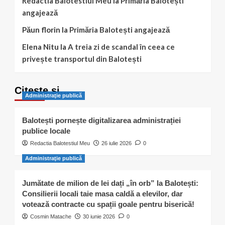
Redactia Balotestiul Meu
la
Primăria Balotești
angajează
Păun florin
la
Primăria Balotești angajează
Elena Nitu
la
A treia zi de scandal în ceea ce
privește transportul din Balotești
Citește și…
Administraţie publică
Balotești pornește digitalizarea administrației
publice locale
Redactia Balotestiul Meu
26 iulie 2026
0
Administraţie publică
Jumătate de milion de lei dați „în orb” la Balotești:
Consilierii locali taie masa caldă a elevilor, dar
votează contracte cu spații goale pentru biserică!
Cosmin Matache
30 iunie 2026
0