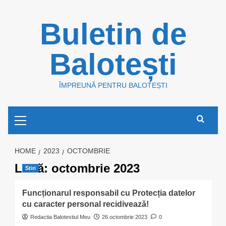
Skip
Buletin de
to
content
Balotești
ÎMPREUNĂ PENTRU BALOTEȘTI
Primary
Menu
HOME
2023
OCTOMBRIE
Lună:
octombrie 2023
Stiri
Funcționarul responsabil cu Protecția datelor
cu caracter personal recidivează!
Redactia Balotestiul Meu
26 octombrie 2023
0