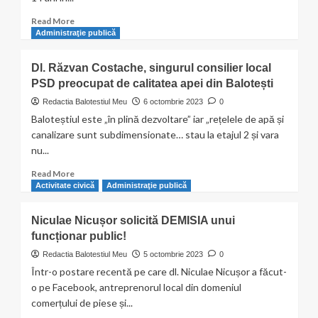
după
o
Read
Read More
ceartă
more
Administraţie publică
pe
about
o
Tu
Dl. Răzvan Costache, singurul consilier local
rețea
ești
de
PSD preocupat de calitatea apei din Balotești
Balotești
socializare
–
Redactia Balotestiul Meu
6 octombrie 2023
0
ep.
Baloteștiul este „în plină dezvoltare” iar „rețelele de apă și
2
canalizare sunt subdimensionate… stau la etajul 2 și vara
–
nu...
Adriana
Mircea
Read
Read More
–
more
Activitate civică
Administraţie publică
Coordonator
about
trupă
Dl.
Niculae Nicușor solicită DEMISIA unui
teatru
Răzvan
YuppiE
funcționar public!
Costache,
Art
singurul
Redactia Balotestiul Meu
5 octombrie 2023
0
consilier
Într-o postare recentă pe care dl. Niculae Nicușor a făcut-
local
o pe Facebook, antreprenorul local din domeniul
PSD
comerțului de piese și...
preocupat