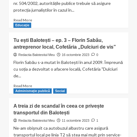
nr. 504/2002, autoritățile publice trebuie să asigure
protecția jurnaliștilor în cazul în...
Read
Read More
more
Educaţie
about
Buletin
Tu ești Balotești – ep. 3 – Florin Sabău,
de
antreprenor local, Cofetăria „Dulciuri de vis”
Balotești
condamnă
Redactia Balotestiul Meu
16 octombrie 2023
0
cu
Florin Sabău s-a mutat în Balotești în anul 2009. Împreună
fermitate
cu soția a dezvoltat o afacere locală, Cofetăria "Dulciuri
actul
de...
de
amenințare
Read
Read More
săvârșit
more
Administraţie publică
Social
asupra
about
jurnalistei
Tu
A treia zi de scandal în ceea ce privește
de
ești
la
transportul din Balotești
Balotești
Realitatea
–
Redactia Balotestiul Meu
11 octombrie 2023
1
Plus,
ep.
Ne-am obișnuit ca autobuzul albastru care asigură
Anca
3
transportul local pe linia T2 să stea mai mult prin service-
Alexandrescu!