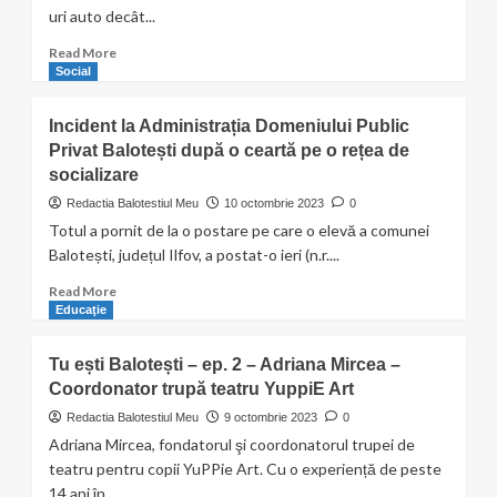
–
uri auto decât...
Florin
Sabău,
Read
Read More
antreprenor
more
Social
local,
about
Cofetăria
A
Incident la Administrația Domeniului Public
„Dulciuri
treia
de
Privat Balotești după o ceartă pe o rețea de
zi
vis”
socializare
de
scandal
Redactia Balotestiul Meu
10 octombrie 2023
0
în
Totul a pornit de la o postare pe care o elevă a comunei
ceea
Balotești, județul Ilfov, a postat-o ieri (n.r....
ce
privește
Read
Read More
transportul
more
Educaţie
din
about
Balotești
Incident
Tu ești Balotești – ep. 2 – Adriana Mircea –
la
Coordonator trupă teatru YuppiE Art
Administrația
Domeniului
Redactia Balotestiul Meu
9 octombrie 2023
0
Public
Adriana Mircea, fondatorul şi coordonatorul trupei de
Privat
teatru pentru copii YuPPie Art. Cu o experiență de peste
Balotești
14 ani în...