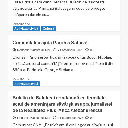
Este a doua oară când Redacția Buletin de Balotești
atrage atenția Primăriei Balotești în ceea ce privește
scăparea datele cu...
Read
Read More
more
Activitate civică
Cultură
about
Funcționarul
Comunitatea ajută Parohia Săftica!
responsabil
cu
Redactia Balotestiul Meu
21 octombrie 2023
0
Protecția
Enoriașii Parohiei Săftica, prin vocea d-lui. Bucur Nicolae,
datelor
solicită ajutorul comunității pentru renovarea bisericii din
cu
Săftica. Părintele George Stoian a...
caracter
personal
Read
Read More
recidivează!
more
Activitate civică
about
Comunitatea
Buletin de Balotești condamnă cu fermitate
ajută
actul de amenințare săvârșit asupra jurnalistei
Parohia
de la Realitatea Plus, Anca Alexandrescu!
Săftica!
Redactia Balotestiul Meu
21 octombrie 2023
0
Comunicat CNA: „Potrivit art. 8 din Legea audiovizualului