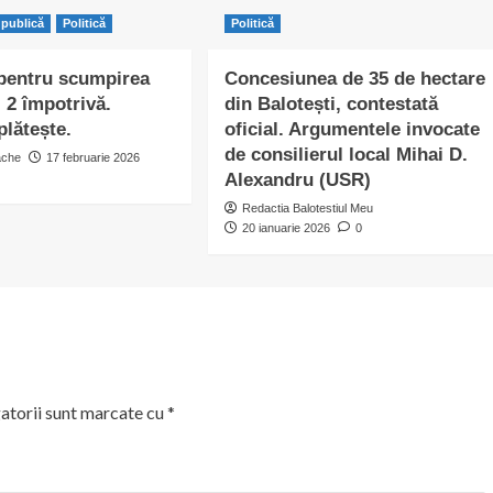
 publică
Politică
Politică
 pentru scumpirea
Concesiunea de 35 de hectare
 2 împotrivă.
din Balotești, contestată
plătește.
oficial. Argumentele invocate
de consilierul local Mihai D.
ache
17 februarie 2026
Alexandru (USR)
Redactia Balotestiul Meu
20 ianuarie 2026
0
atorii sunt marcate cu
*