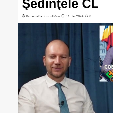
Şedinţele CL
Redactia Balotestiul Meu
31 iulie 2024
0