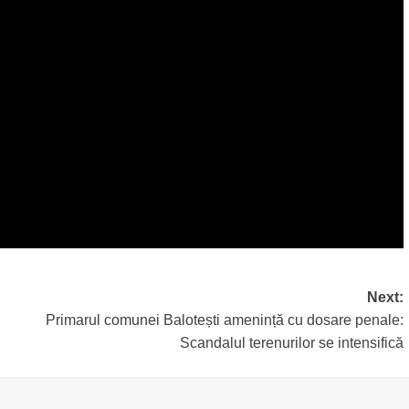
Next:
Primarul comunei Balotești amenință cu dosare penale:
Scandalul terenurilor se intensifică