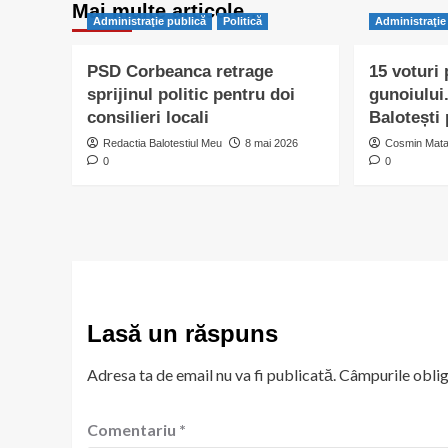
Mai multe articole…
Administraţie publică
Politică
Administraţie
PSD Corbeanca retrage
15 voturi
sprijinul politic pentru doi
gunoiului.
consilieri locali
Balotești 
Redactia Balotestiul Meu
8 mai 2026
Cosmin Mat
0
0
Lasă un răspuns
Adresa ta de email nu va fi publicată.
Câmpurile oblig
Comentariu
*