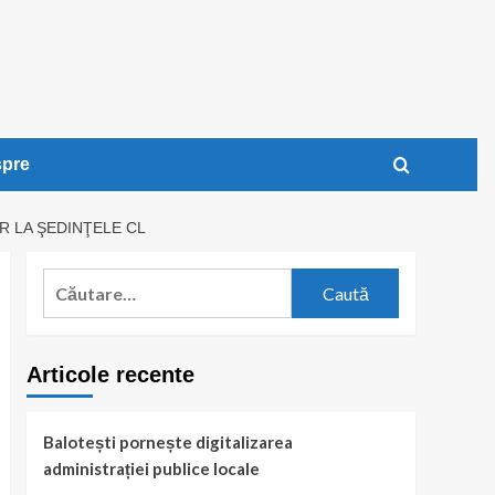
pre
R LA ŞEDINŢELE CL
Caută
după:
Articole recente
Balotești pornește digitalizarea
administrației publice locale