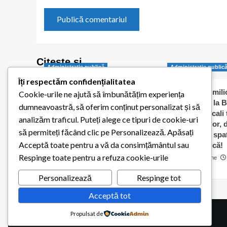
Citește și…
Administraţie publică
Administraţie public
Îți respectăm confidențialitatea
Balotești pornește
Jumătate de milio
Cookie-urile ne ajută să îmbunătățim experiența
digitalizarea administrației
dați „în orb” la B
dumneavoastră, să oferim conținut personalizat și să
publice locale
Consilierii locali
analizăm traficul. Puteți alege ce tipuri de cookie-uri
caldă a elevilor,
Redactia Balotestiul Meu
să permiteți făcând clic pe Personalizează. Apăsați
contracte cu spaț
26 iulie 2026
0
Acceptă toate pentru a vă da consimțământul sau
pentru biserică!
Respinge toate pentru a refuza cookie-urile
Cosmin Matache
0
Personalizează
Respinge tot
Acceptă tot
Propulsat de