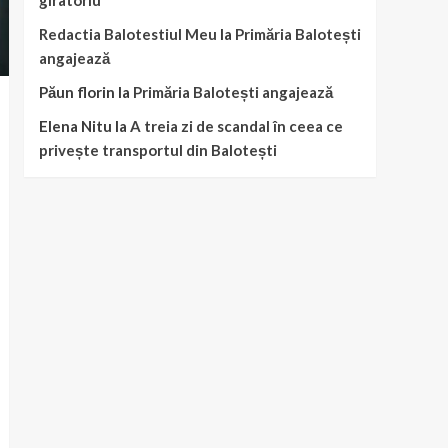
giratoriu
Redactia Balotestiul Meu
la
Primăria Balotești
angajează
Păun florin
la
Primăria Balotești angajează
Elena Nitu
la
A treia zi de scandal în ceea ce
privește transportul din Balotești