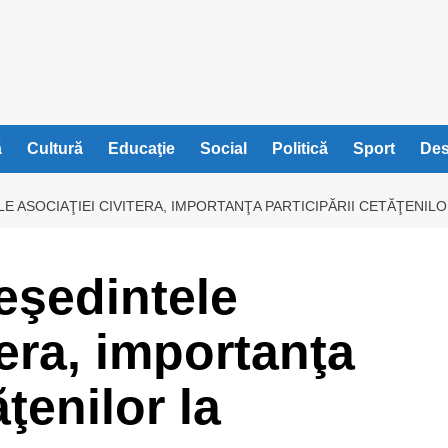
ă
Cultură
Educaţie
Social
Politică
Sport
Des
E ASOCIAŢIEI CIVITERA, IMPORTANŢA PARTICIPĂRII CETĂŢENILO
eşedintele
tera, importanţa
ăţenilor la