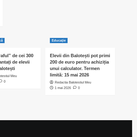
că
Educaţie
raful” de cei 300
Elevii din Balotești pot primi
antați de elevii
200 de euro pentru achiziția
alotești
unui calculator. Termen
limită: 15 mai 2026
otestiul Meu
0
Redactia Balotestiul Meu
1 mai 2026
0