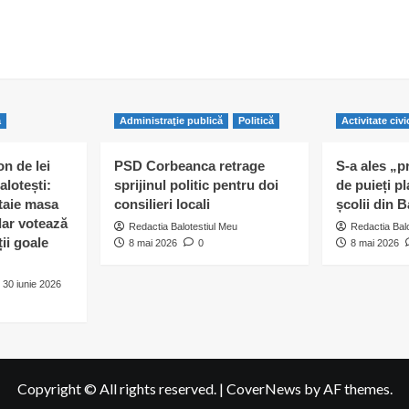
ă
Administraţie publică
Politică
Activitate civi
n de lei
PSD Corbeanca retrage
S-a ales „p
alotești:
sprijinul politic pentru doi
de puieți pl
 taie masa
consilieri locali
școlii din B
 dar votează
Redactia Balotestiul Meu
Redactia Bal
ii goale
8 mai 2026
0
8 mai 2026
30 iunie 2026
Copyright © All rights reserved.
|
CoverNews
by AF themes.