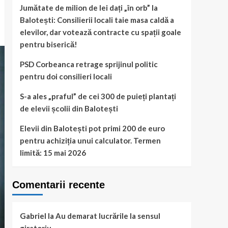
Jumătate de milion de lei dați „în orb” la
Balotești: Consilierii locali taie masa caldă a
elevilor, dar votează contracte cu spații goale
pentru biserică!
PSD Corbeanca retrage sprijinul politic
pentru doi consilieri locali
S-a ales „praful” de cei 300 de puieți plantați
de elevii școlii din Balotești
Elevii din Balotești pot primi 200 de euro
pentru achiziția unui calculator. Termen
limită: 15 mai 2026
Comentarii recente
Gabriel
la
Au demarat lucrările la sensul