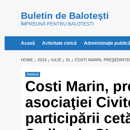
Skip
to
Buletin de Balotești
content
ÎMPREUNĂ PENTRU BALOTEȘTI
Acasă
Activitate civică
Administraţie public
HOME
2024
IULIE
31
COSTI MARIN, PREŞEDINTEL
Politică
Costi Marin, pr
asociaţiei Civi
participării cet