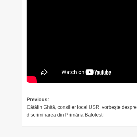
Post
Previous:
Cătălin Ghiță, consilier local USR, vorbește despre
navigation
discriminarea din Primăria Balotești