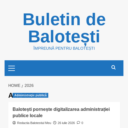
Skip
Buletin de
to
content
Balotești
ÎMPREUNĂ PENTRU BALOTEȘTI
Primary
Menu
HOME
2026
An:
2026
Administraţie publică
Balotești pornește digitalizarea administrației
publice locale
Redactia Balotestiul Meu
26 iulie 2026
0