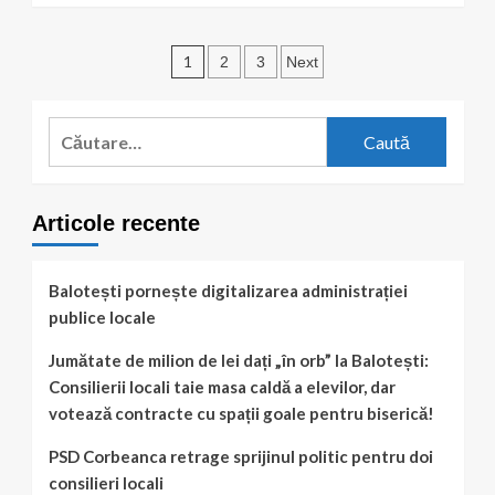
ar
about
trebui
Podul
să
Paginație
de
1
2
3
Next
se
peste
articole
retragă
A0
din
din
Caută
ședința
Balotești:
de
după:
investiție
vineri
de
un
Articole recente
milion
de
euro
Balotești pornește digitalizarea administrației
care
leagă,
publice locale
deocamdată,
două
Jumătate de milion de lei dați „în orb” la Balotești:
câmpuri
Consilierii locali taie masa caldă a elevilor, dar
votează contracte cu spații goale pentru biserică!
PSD Corbeanca retrage sprijinul politic pentru doi
consilieri locali