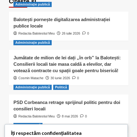
Citește și…
Administraţie publică
Balotești pornește digitalizarea administrației
publice locale
Redactia Balotestiul Meu
26 iulie 2026
0
Administraţie publică
Jumătate de milion de lei dați „în orb” la Balotești:
Consilierii locali taie masa caldă a elevilor, dar
votează contracte cu spații goale pentru biserică!
Cosmin Matache
30 iunie 2026
0
Administraţie publică
Politică
PSD Corbeanca retrage sprijinul politic pentru doi
consilieri locali
Redactia Balotestiul Meu
8 mai 2026
0
Activitate civică
Îți respectăm confidențialitatea