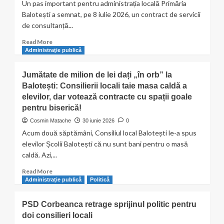
Un pas important pentru administrația locală Primăria
Balotești a semnat, pe 8 iulie 2026, un contract de servicii
de consultanță...
Read
Read More
more
Administraţie publică
about
Balotești
Jumătate de milion de lei dați „în orb” la
pornește
Balotești: Consilierii locali taie masa caldă a
digitalizarea
elevilor, dar votează contracte cu spații goale
administrației
publice
pentru biserică!
locale
Cosmin Matache
30 iunie 2026
0
Acum două săptămâni, Consiliul local Balotești le-a spus
elevilor Școlii Balotești că nu sunt bani pentru o masă
caldă. Azi,...
Read
Read More
more
Administraţie publică
Politică
about
Jumătate
PSD Corbeanca retrage sprijinul politic pentru
de
doi consilieri locali
milion