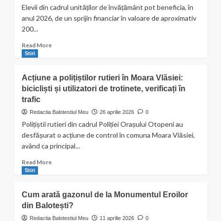
cei
Elevii din cadrul unităților de învățământ pot beneficia, în
300
anul 2026, de un sprijin financiar în valoare de aproximativ
de
200...
puieți
plantați
Read
Read More
de
more
Stiri
elevii
about
școlii
Elevii
din
Acțiune a polițiștilor rutieri în Moara Vlăsiei:
din
Balotești
bicicliști și utilizatori de trotinete, verificați în
Balotești
trafic
pot
primi
Redactia Balotestiul Meu
26 aprilie 2026
0
200
Polițiștii rutieri din cadrul Poliției Orașului Otopeni au
de
desfășurat o acțiune de control în comuna Moara Vlăsiei,
euro
având ca principal...
pentru
achiziția
Read
Read More
unui
more
Stiri
calculator.
about
Termen
Acțiune
limită:
Cum arată gazonul de la Monumentul Eroilor
a
15
din Balotești?
polițiștilor
mai
rutieri
Redactia Balotestiul Meu
11 aprilie 2026
0