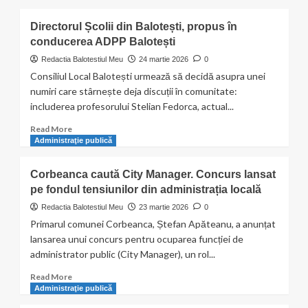
about
Aproximativ
Directorul Școlii din Balotești, propus în
300
conducerea ADPP Balotești
de
arbori
Redactia Balotestiul Meu
24 martie 2026
0
și
Consiliul Local Balotești urmează să decidă asupra unei
arbuști
numiri care stârnește deja discuții în comunitate:
au
includerea profesorului Stelian Fedorca, actual...
fost
plantați
Read
Read More
astăzi
more
Administraţie publică
în
about
Balotești,
Directorul
Corbeanca caută City Manager. Concurs lansat
în
Școlii
cadrul
pe fondul tensiunilor din administrația locală
din
unei
Balotești,
Redactia Balotestiul Meu
23 martie 2026
0
acțiuni
propus
Primarul comunei Corbeanca, Ștefan Apăteanu, a anunțat
organizate
în
lansarea unui concurs pentru ocuparea funcției de
cu
conducerea
administrator public (City Manager), un rol...
ocazia
ADPP
programului
Balotești
Read
Read More
„Săptămâna
more
Administraţie publică
Verde”.
about