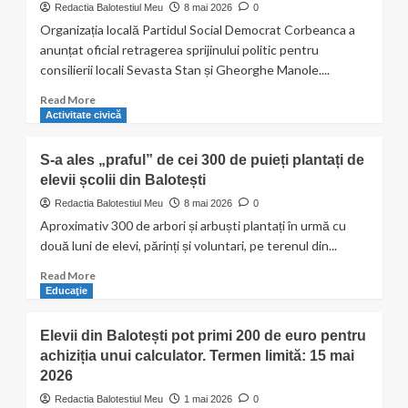
de
Redactia Balotestiul Meu
8 mai 2026
0
lei
Organizația locală Partidul Social Democrat Corbeanca a
dați
anunțat oficial retragerea sprijinului politic pentru
„în
consilierii locali Sevasta Stan și Gheorghe Manole....
orb”
la
Read
Read More
Balotești:
more
Activitate civică
Consilierii
about
locali
PSD
S-a ales „praful” de cei 300 de puieți plantați de
taie
Corbeanca
masa
elevii școlii din Balotești
retrage
caldă
sprijinul
Redactia Balotestiul Meu
8 mai 2026
0
a
politic
Aproximativ 300 de arbori și arbuști plantați în urmă cu
elevilor,
pentru
două luni de elevi, părinți și voluntari, pe terenul din...
dar
doi
votează
consilieri
Read
Read More
contracte
locali
more
Educaţie
cu
about
spații
S-
goale
Elevii din Balotești pot primi 200 de euro pentru
a
pentru
achiziția unui calculator. Termen limită: 15 mai
ales
biserică!
2026
„praful”
de
Redactia Balotestiul Meu
1 mai 2026
0