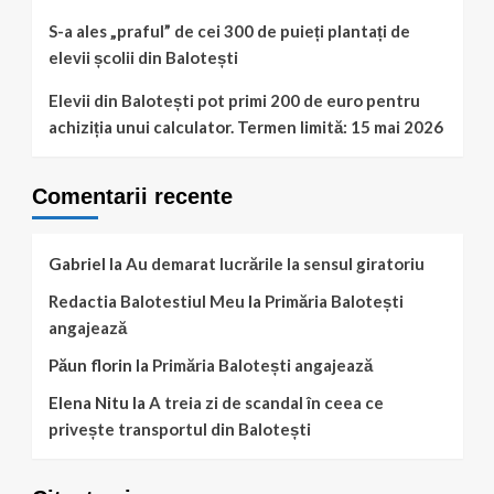
S-a ales „praful” de cei 300 de puieți plantați de
elevii școlii din Balotești
Elevii din Balotești pot primi 200 de euro pentru
achiziția unui calculator. Termen limită: 15 mai 2026
Comentarii recente
Gabriel
la
Au demarat lucrările la sensul giratoriu
Redactia Balotestiul Meu
la
Primăria Balotești
angajează
Păun florin
la
Primăria Balotești angajează
Elena Nitu
la
A treia zi de scandal în ceea ce
privește transportul din Balotești