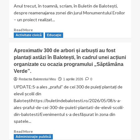
2026
în
Anul trecut, în toamnă, scriam, în Buletin de Balotești,
Moara
despre reamenajarea zonei din jurul Monumentului Eroilor
Vlăsiei:
– un proiect realizat...
bicicliști
și
Read
Read More
utilizatori
more
Activitate civică
Educaţie
de
about
trotinete,
Cum
Aproximativ 300 de arbori și arbuști au fost
verificați
arată
în
plantați astăzi în Balotești, în cadrul unei acțiuni
gazonul
trafic
organizate cu ocazia programului „Săptămâna
de
la
Verde”.
Monumentul
Redactia Balotestiul Meu
1 aprilie 2026
0
Eroilor
UPDATE:S-a ales „praful” de cei 300 de puieți plantați de
din
elevii școlii din
Balotești?
Baloteștihttps://buletindebalotesti.ro/2026/05/08/s-a-
ales-praful-de-cei-300-de-puieti-plantati-de-elevii-scolii-
din-balotesti/Evenimentul s-a desfășurat în zona din
spatele...
Read
Read More
more
Administraţie publică