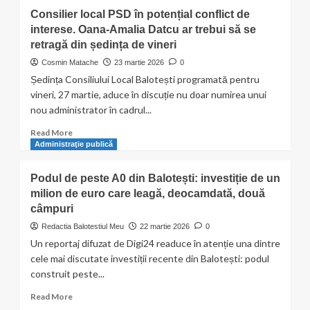
Corbeanca
Consilier local PSD în potențial conflict de
caută
interese. Oana-Amalia Datcu ar trebui să se
City
retragă din ședința de vineri
Manager.
Concurs
Cosmin Matache
23 martie 2026
0
lansat
Ședința Consiliului Local Balotești programată pentru
pe
vineri, 27 martie, aduce în discuție nu doar numirea unui
fondul
nou administrator în cadrul...
tensiunilor
din
Read
Read More
administrația
more
Administraţie publică
locală
about
Consilier
Podul de peste A0 din Balotești: investiție de un
local
milion de euro care leagă, deocamdată, două
PSD
câmpuri
în
potențial
Redactia Balotestiul Meu
22 martie 2026
0
conflict
Un reportaj difuzat de Digi24 readuce în atenție una dintre
de
cele mai discutate investiții recente din Balotești: podul
interese.
construit peste...
Oana-
Amalia
Read
Read More
Datcu
more