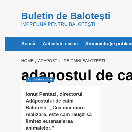
Skip
to
Buletin de Balotești
content
ÎMPREUNĂ PENTRU BALOTEȘTI
Acasă
Activitate civică
Administraţie public
HOME
ADAPOSTUL DE CAINI BALOTESTI
adapostul de ca
Activitate civică
Ionuț Pantazi, directorul
Adăpostului de câini
Balotești: „Cea mai mare
realizare, este cam reușit să
limitez eutanasierea
animalelor.”