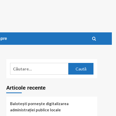
pre
Caută
după:
Articole recente
Balotești pornește digitalizarea
administrației publice locale