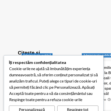
să
limitez
eutanasierea
animalelor.”
Citește și…
Administraţie publică
Administraţie public
Îți respectăm confidențialitatea
Balotești pornește
Jumătate de milio
Cookie-urile ne ajută să îmbunătățim experiența
digitalizarea administrației
dați „în orb” la B
dumneavoastră, să oferim conținut personalizat și să
publice locale
Consilierii locali
analizăm traficul. Puteți alege ce tipuri de cookie-uri
caldă a elevilor,
Redactia Balotestiul Meu
să permiteți făcând clic pe Personalizează. Apăsați
contracte cu spaț
26 iulie 2026
0
Acceptă toate pentru a vă da consimțământul sau
pentru biserică!
Respinge toate pentru a refuza cookie-urile
Cosmin Matache
0
Personalizează
Respinge tot