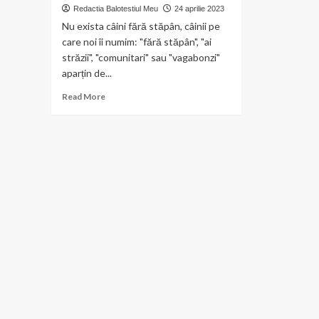
Redactia Balotestiul Meu
24 aprilie 2023
Nu exista câini fără stăpân, câinii pe
care noi îi numim: "fără stăpân", "ai
străzii", "comunitari" sau "vagabonzi"
aparțin de...
Read
Read More
more
about
Ionuț
Pantazi,
directorul
Adăpostului
de
câini
Balotești:
„Cea
mai
mare
realizare,
este
cam
reușit