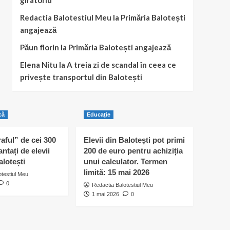
giratoriu
Redactia Balotestiul Meu
la
Primăria Balotești
angajează
Păun florin
la
Primăria Balotești angajează
Elena Nitu
la
A treia zi de scandal în ceea ce
privește transportul din Balotești
că
Educaţie
raful” de cei 300
Elevii din Balotești pot primi
antați de elevii
200 de euro pentru achiziția
alotești
unui calculator. Termen
limită: 15 mai 2026
otestiul Meu
0
Redactia Balotestiul Meu
1 mai 2026
0