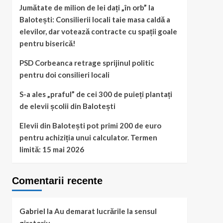
Jumătate de milion de lei dați „în orb” la
Balotești: Consilierii locali taie masa caldă a
elevilor, dar votează contracte cu spații goale
pentru biserică!
PSD Corbeanca retrage sprijinul politic
pentru doi consilieri locali
S-a ales „praful” de cei 300 de puieți plantați
de elevii școlii din Balotești
Elevii din Balotești pot primi 200 de euro
pentru achiziția unui calculator. Termen
limită: 15 mai 2026
Comentarii recente
Gabriel
la
Au demarat lucrările la sensul