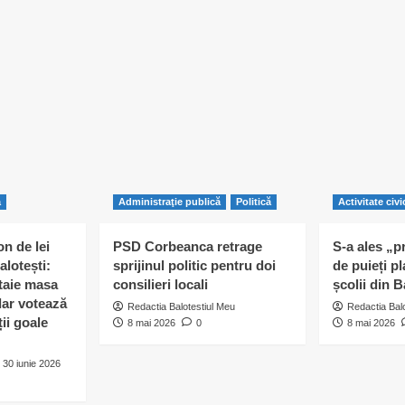
ă
Administraţie publică
Politică
Activitate civi
n de lei
PSD Corbeanca retrage
S-a ales „p
alotești:
sprijinul politic pentru doi
de puieți pl
 taie masa
consilieri locali
școlii din B
 dar votează
Redactia Balotestiul Meu
Redactia Bal
ii goale
8 mai 2026
0
8 mai 2026
30 iunie 2026