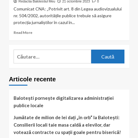
Redactia Balotestiul Meu
21 octombrie 2023
0
Comunicat CNA: „Potrivit art. 8 din Legea audiovizualului
nr. 504/2002, autoritățile publice trebuie să asigure
protecția jurnaliștilor în cazul în...
Read
Read More
more
about
Buletin
Caută
de
după:
Balotești
condamnă
cu
Articole recente
fermitate
actul
de
amenințare
Balotești pornește digitalizarea administrației
săvârșit
publice locale
asupra
jurnalistei
Jumătate de milion de lei dați „în orb” la Balotești:
de
Consilierii locali taie masa caldă a elevilor, dar
la
Realitatea
votează contracte cu spații goale pentru biserică!
Plus,