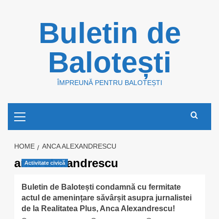
Skip
Buletin de
to
content
Balotești
ÎMPREUNĂ PENTRU BALOTEȘTI
Primary
Menu
HOME
ANCA ALEXANDRESCU
anca alexandrescu
Activitate civică
Buletin de Balotești condamnă cu fermitate
actul de amenințare săvârșit asupra jurnalistei
de la Realitatea Plus, Anca Alexandrescu!