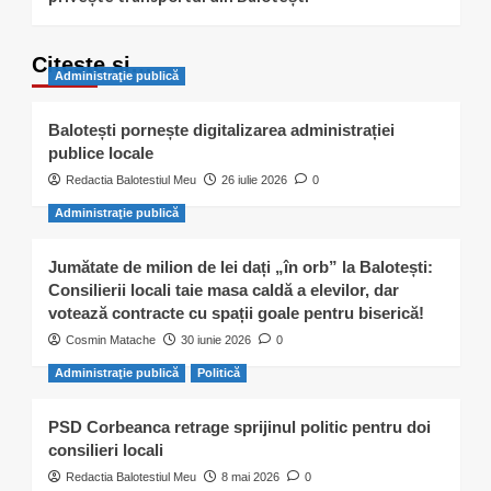
Citește și…
Administraţie publică
Balotești pornește digitalizarea administrației
publice locale
Redactia Balotestiul Meu
26 iulie 2026
0
Administraţie publică
Jumătate de milion de lei dați „în orb” la Balotești:
Consilierii locali taie masa caldă a elevilor, dar
votează contracte cu spații goale pentru biserică!
Cosmin Matache
30 iunie 2026
0
Administraţie publică
Politică
PSD Corbeanca retrage sprijinul politic pentru doi
consilieri locali
Redactia Balotestiul Meu
8 mai 2026
0