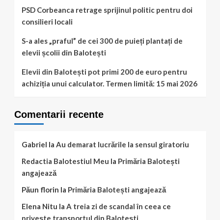
Anca
PSD Corbeanca retrage sprijinul politic pentru doi
Alexandrescu!
consilieri locali
S-a ales „praful” de cei 300 de puieți plantați de
elevii școlii din Balotești
Elevii din Balotești pot primi 200 de euro pentru
achiziția unui calculator. Termen limită: 15 mai 2026
Comentarii recente
Gabriel
la
Au demarat lucrările la sensul giratoriu
Redactia Balotestiul Meu
la
Primăria Balotești
angajează
Păun florin
la
Primăria Balotești angajează
Elena Nitu
la
A treia zi de scandal în ceea ce
privește transportul din Balotești