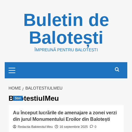
Skip
Buletin de
to
content
Balotești
ÎMPREUNĂ PENTRU BALOTEȘTI
Primary
Menu
HOME
BALOTESTIULMEU
BalotestiulMeu
Stiri
Au început lucrările de amenajare a zonei verzi
din jurul Monumentului Eroilor din Balotești
Redactia Balotestiul Meu
16 septembrie 2025
0