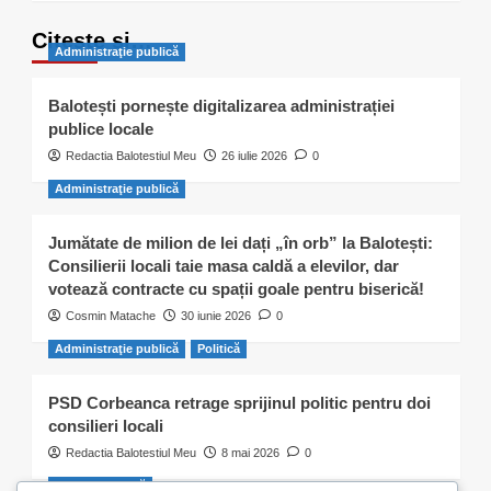
Citește și…
Administraţie publică
Balotești pornește digitalizarea administrației
publice locale
Redactia Balotestiul Meu
26 iulie 2026
0
Administraţie publică
Jumătate de milion de lei dați „în orb” la Balotești:
Consilierii locali taie masa caldă a elevilor, dar
votează contracte cu spații goale pentru biserică!
Cosmin Matache
30 iunie 2026
0
Administraţie publică
Politică
PSD Corbeanca retrage sprijinul politic pentru doi
consilieri locali
Redactia Balotestiul Meu
8 mai 2026
0
Activitate civică