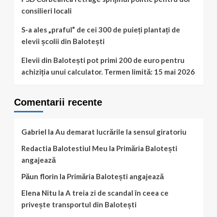
consilieri locali
S-a ales „praful” de cei 300 de puieți plantați de
elevii școlii din Balotești
Elevii din Balotești pot primi 200 de euro pentru
achiziția unui calculator. Termen limită: 15 mai 2026
Comentarii recente
Gabriel
la
Au demarat lucrările la sensul giratoriu
Redactia Balotestiul Meu
la
Primăria Balotești
angajează
Păun florin
la
Primăria Balotești angajează
Elena Nitu
la
A treia zi de scandal în ceea ce
privește transportul din Balotești