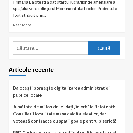
Primăria Balotești a dat startul lucrărilor de amenajare a
spațiului verde din jurul Monumentului Eroilor. Proiectul a
fost atribuit prin...
Read
Read More
more
about
Au
Caută
început
după:
lucrările
de
amenajare
Articole recente
a
zonei
verzi
din
Balotești pornește digitalizarea administrației
jurul
publice locale
Monumentului
Eroilor
Jumătate de milion de lei dați „în orb” la Balotești:
din
Consilierii locali taie masa caldă a elevilor, dar
Balotești
votează contracte cu spații goale pentru biserică!
PSD Corbeanca retrage sprijinul politic pentru doi