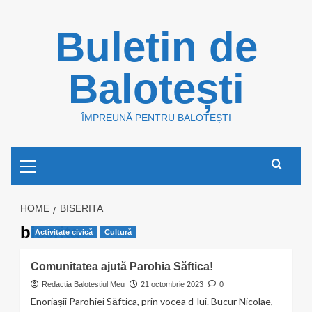
Skip
Buletin de
to
content
Balotești
ÎMPREUNĂ PENTRU BALOTEȘTI
Primary
Menu
HOME
BISERITA
biserita
Activitate civică
Cultură
Comunitatea ajută Parohia Săftica!
Redactia Balotestiul Meu
21 octombrie 2023
0
Enoriașii Parohiei Săftica, prin vocea d-lui. Bucur Nicolae,