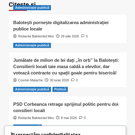
Citește și…
Administraţie publică
Balotești pornește digitalizarea administrației
publice locale
Redactia Balotestiul Meu
26 iulie 2026
0
Administraţie publică
Jumătate de milion de lei dați „în orb” la Balotești:
Consilierii locali taie masa caldă a elevilor, dar
votează contracte cu spații goale pentru biserică!
Cosmin Matache
30 iunie 2026
0
Administraţie publică
Politică
PSD Corbeanca retrage sprijinul politic pentru doi
consilieri locali
Redactia Balotestiul Meu
8 mai 2026
0
Activitate civică
Îți respectăm confidențialitatea