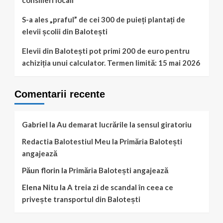
consilieri locali
S-a ales „praful” de cei 300 de puieți plantați de
elevii școlii din Balotești
Elevii din Balotești pot primi 200 de euro pentru
achiziția unui calculator. Termen limită: 15 mai 2026
Comentarii recente
Gabriel
la
Au demarat lucrările la sensul giratoriu
Redactia Balotestiul Meu
la
Primăria Balotești
angajează
Păun florin
la
Primăria Balotești angajează
Elena Nitu
la
A treia zi de scandal în ceea ce
privește transportul din Balotești