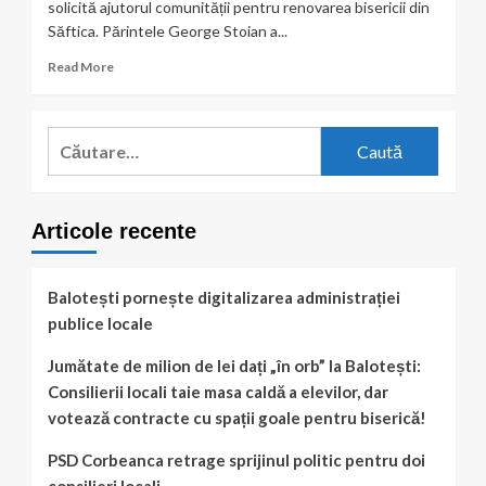
solicită ajutorul comunității pentru renovarea bisericii din
Săftica. Părintele George Stoian a...
Read
Read More
more
about
Comunitatea
Caută
ajută
după:
Parohia
Săftica!
Articole recente
Balotești pornește digitalizarea administrației
publice locale
Jumătate de milion de lei dați „în orb” la Balotești:
Consilierii locali taie masa caldă a elevilor, dar
votează contracte cu spații goale pentru biserică!
PSD Corbeanca retrage sprijinul politic pentru doi