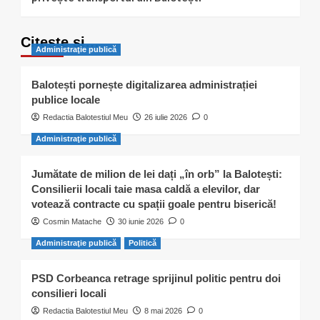
Citește și…
Administraţie publică
Balotești pornește digitalizarea administrației
publice locale
Redactia Balotestiul Meu
26 iulie 2026
0
Administraţie publică
Jumătate de milion de lei dați „în orb” la Balotești:
Consilierii locali taie masa caldă a elevilor, dar
votează contracte cu spații goale pentru biserică!
Cosmin Matache
30 iunie 2026
0
Administraţie publică
Politică
PSD Corbeanca retrage sprijinul politic pentru doi
consilieri locali
Redactia Balotestiul Meu
8 mai 2026
0