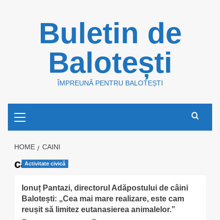
Skip
Buletin de
to
content
Balotești
ÎMPREUNĂ PENTRU BALOTEȘTI
Primary
Menu
HOME
CAINI
caini
Activitate civică
Ionuț Pantazi, directorul Adăpostului de câini
Balotești: „Cea mai mare realizare, este cam
reușit să limitez eutanasierea animalelor.”