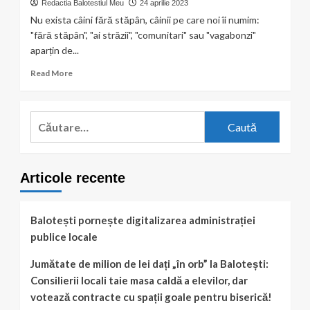
Redactia Balotestiul Meu
24 aprilie 2023
Nu exista câini fără stăpân, câinii pe care noi îi numim:
"fără stăpân", "ai străzii", "comunitari" sau "vagabonzi"
aparțin de...
Read
Read More
more
about
Ionuț
Caută
Pantazi,
după:
directorul
Adăpostului
de
Articole recente
câini
Balotești:
„Cea
mai
Balotești pornește digitalizarea administrației
mare
publice locale
realizare,
este
Jumătate de milion de lei dați „în orb” la Balotești:
cam
Consilierii locali taie masa caldă a elevilor, dar
reușit
să
votează contracte cu spații goale pentru biserică!
limitez