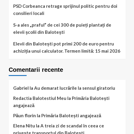
eutanasierea
PSD Corbeanca retrage sprijinul politic pentru doi
animalelor.”
consilieri locali
S-a ales „praful” de cei 300 de puieți plantați de
elevii școlii din Balotești
Elevii din Balotești pot primi 200 de euro pentru
achiziția unui calculator. Termen limită: 15 mai 2026
Comentarii recente
Gabriel
la
Au demarat lucrările la sensul giratoriu
Redactia Balotestiul Meu
la
Primăria Balotești
angajează
Păun florin
la
Primăria Balotești angajează
Elena Nitu
la
A treia zi de scandal în ceea ce
privește transportul din Balotești