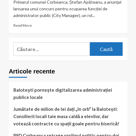
Primarul comunei Corbeanca, Ștefan Apăteanu, a anunțat
lansarea unui concurs pentru ocuparea funcției de
administrator public (City Manager), un rol...
Read
Read More
more
about
Corbeanca
Caută
caută
după:
City
Manager.
Concurs
Articole recente
lansat
pe
fondul
tensiunilor
Balotești pornește digitalizarea administrației
din
publice locale
administrația
locală
Jumătate de milion de lei dați „în orb” la Balotești:
Consilierii locali taie masa caldă a elevilor, dar
votează contracte cu spații goale pentru biserică!
PSD Corbeanca retrage sprijinul politic pentru doi