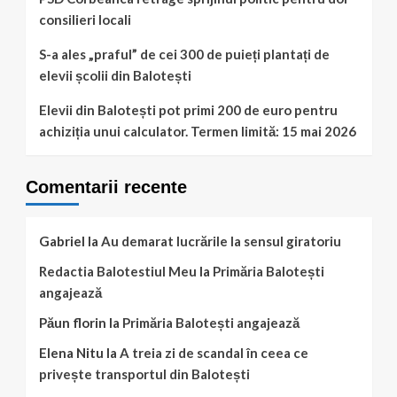
consilieri locali
S-a ales „praful” de cei 300 de puieți plantați de
elevii școlii din Balotești
Elevii din Balotești pot primi 200 de euro pentru
achiziția unui calculator. Termen limită: 15 mai 2026
Comentarii recente
Gabriel
la
Au demarat lucrările la sensul giratoriu
Redactia Balotestiul Meu
la
Primăria Balotești
angajează
Păun florin
la
Primăria Balotești angajează
Elena Nitu
la
A treia zi de scandal în ceea ce
privește transportul din Balotești