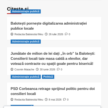
Citește și…
Administraţie publică
Balotești pornește digitalizarea administrației
publice locale
Redactia Balotestiul Meu
26 iulie 2026
0
Administraţie publică
Jumătate de milion de lei dați „în orb” la Balotești:
Consilierii locali taie masa caldă a elevilor, dar
votează contracte cu spații goale pentru biserică!
Cosmin Matache
30 iunie 2026
0
Administraţie publică
Politică
PSD Corbeanca retrage sprijinul politic pentru doi
consilieri locali
Redactia Balotestiul Meu
8 mai 2026
0
Activitate civică