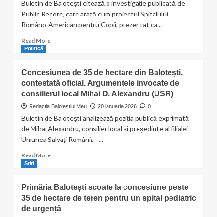
Buletin de Balotești citează o investigație publicată de
Public Record, care arată cum proiectul Spitalului
Româno-American pentru Copii, prezentat ca...
Read
Read More
more
Politică
about
Spitalul
Concesiunea de 35 de hectare din Balotești,
de
contestată oficial. Argumentele invocate de
250
consilierul local Mihai D. Alexandru (USR)
de
milioane
Redactia Balotestiul Meu
20 ianuarie 2026
0
de
Buletin de Balotești analizează poziția publică exprimată
euro
de Mihai Alexandru, consilier local și președinte al filialei
din
Uniunea Salvați România –...
Balotești,
retras
Read
Read More
după
more
Stiri
investigația
about
jurnaliștilor
Concesiunea
Primăria Balotești scoate la concesiune peste
de
35 de hectare de teren pentru un spital pediatric
35
de urgență
de