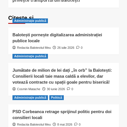
privește transportul din Balotești
Citește și…
Administraţie publică
Balotești pornește digitalizarea administrației
publice locale
Redactia Balotestiul Meu
26 iulie 2026
0
Administraţie publică
Jumătate de milion de lei dați „în orb” la Balotești:
Consilierii locali taie masa caldă a elevilor, dar
votează contracte cu spații goale pentru biserică!
Cosmin Matache
30 iunie 2026
0
Administraţie publică
Politică
PSD Corbeanca retrage sprijinul politic pentru doi
consilieri locali
Redactia Balotestiul Meu
8 mai 2026
0