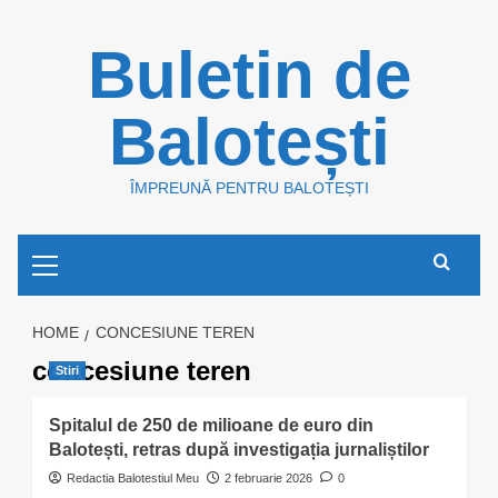
Skip
Buletin de
to
content
Balotești
ÎMPREUNĂ PENTRU BALOTEȘTI
Primary
Menu
HOME
CONCESIUNE TEREN
concesiune teren
Stiri
Spitalul de 250 de milioane de euro din
Balotești, retras după investigația jurnaliștilor
Redactia Balotestiul Meu
2 februarie 2026
0