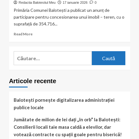
hectare
Redactia Balotestiul Meu
17 ianuarie 2026
0
din
Primăria Comunei Balotești a publicat un anunț de
Balotești,
participare pentru concesionarea unui imobil – teren, cu o
contestată
suprafață de 354.716...
oficial.
Argumentele
Read
Read More
invocate
more
de
about
consilierul
Primăria
local
Caută
Balotești
Mihai
după:
scoate
D.
la
Alexandru
concesiune
(USR)
Articole recente
peste
35
de
hectare
Balotești pornește digitalizarea administrației
de
publice locale
teren
pentru
Jumătate de milion de lei dați „în orb” la Balotești:
un
Consilierii locali taie masa caldă a elevilor, dar
spital
pediatric
votează contracte cu spații goale pentru biserică!