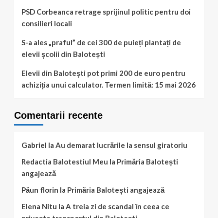
de
urgență
PSD Corbeanca retrage sprijinul politic pentru doi
consilieri locali
S-a ales „praful” de cei 300 de puieți plantați de
elevii școlii din Balotești
Elevii din Balotești pot primi 200 de euro pentru
achiziția unui calculator. Termen limită: 15 mai 2026
Comentarii recente
Gabriel
la
Au demarat lucrările la sensul giratoriu
Redactia Balotestiul Meu
la
Primăria Balotești
angajează
Păun florin
la
Primăria Balotești angajează
Elena Nitu
la
A treia zi de scandal în ceea ce