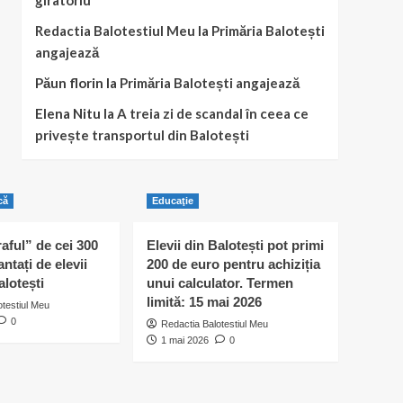
giratoriu
Redactia Balotestiul Meu
la
Primăria Balotești
angajează
Păun florin
la
Primăria Balotești angajează
Elena Nitu
la
A treia zi de scandal în ceea ce
privește transportul din Balotești
că
Educaţie
raful” de cei 300
Elevii din Balotești pot primi
antați de elevii
200 de euro pentru achiziția
alotești
unui calculator. Termen
limită: 15 mai 2026
otestiul Meu
0
Redactia Balotestiul Meu
1 mai 2026
0