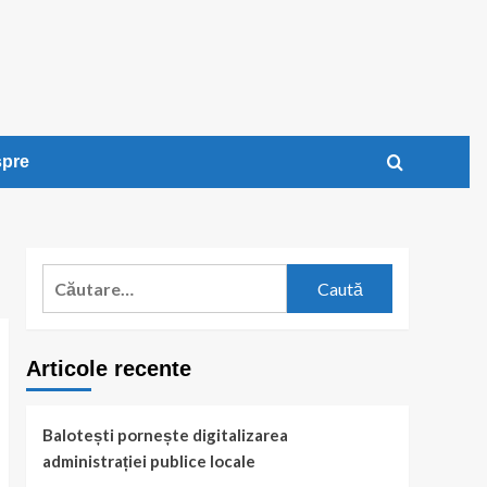
pre
Caută
după:
Articole recente
Balotești pornește digitalizarea
administrației publice locale