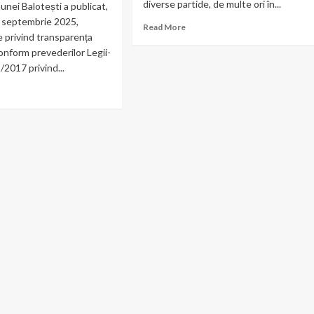
diverse partide, de multe ori în...
unei Balotești a publicat,
nii septembrie 2025,
Read
Read More
 privind transparența
more
conform prevederilor Legii-
about
Traseismul
/2017 privind...
politic
ad
în
re
Blotești
out
t
tigă
ajații
măriei
otești.
emnizațiile
șilor
ali
ariile
inistrație