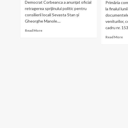
Democrat Corbeanca a anunțat oficial
Primăria com
retragerea sprijinului politic pentru
la finalul lu
consilierii locali Sevasta Stan și
documentele
Gheorghe Manole....
veniturilor, 
cadru nr. 153
Read
Read More
more
Re
Read More
about
mo
PSD
ab
Corbeanca
Câ
retrage
câș
sprijinul
ang
politic
Pri
pentru
Bal
doi
Ind
consilieri
ale
locali
loc
și
sal
din
adm