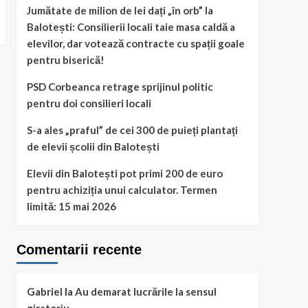
Jumătate de milion de lei dați „în orb” la
Balotești: Consilierii locali taie masa caldă a
elevilor, dar votează contracte cu spații goale
pentru biserică!
PSD Corbeanca retrage sprijinul politic
pentru doi consilieri locali
S-a ales „praful” de cei 300 de puieți plantați
de elevii școlii din Balotești
Elevii din Balotești pot primi 200 de euro
pentru achiziția unui calculator. Termen
limită: 15 mai 2026
Comentarii recente
Gabriel
la
Au demarat lucrările la sensul