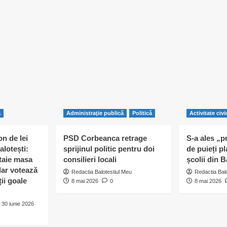
ă
Administraţie publică
Politică
Activitate civi
n de lei
PSD Corbeanca retrage
S-a ales „p
alotești:
sprijinul politic pentru doi
de puieți pl
 taie masa
consilieri locali
școlii din B
 dar votează
Redactia Balotestiul Meu
Redactia Bal
ii goale
8 mai 2026
0
8 mai 2026
30 iunie 2026