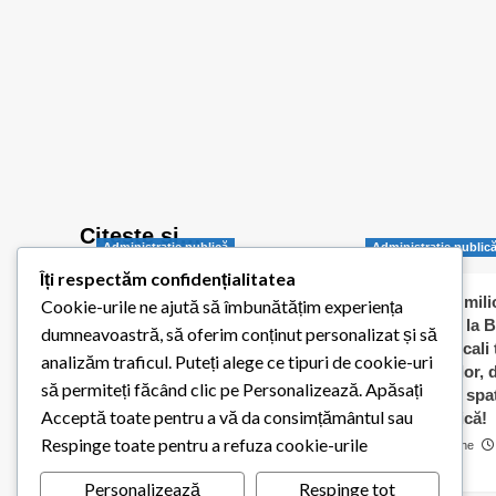
Citește și…
Administraţie publică
Administraţie public
Îți respectăm confidențialitatea
Balotești pornește
Jumătate de milio
Cookie-urile ne ajută să îmbunătățim experiența
digitalizarea administrației
dați „în orb” la B
dumneavoastră, să oferim conținut personalizat și să
publice locale
Consilierii locali
analizăm traficul. Puteți alege ce tipuri de cookie-uri
caldă a elevilor,
Redactia Balotestiul Meu
să permiteți făcând clic pe Personalizează. Apăsați
contracte cu spaț
26 iulie 2026
0
Acceptă toate pentru a vă da consimțământul sau
pentru biserică!
Respinge toate pentru a refuza cookie-urile
Cosmin Matache
0
Personalizează
Respinge tot