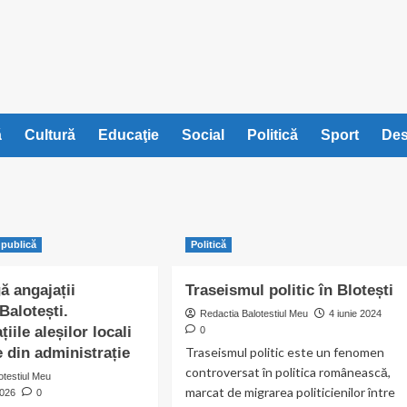
ă
Cultură
Educaţie
Social
Politică
Sport
Des
 publică
Politică
ă angajații
Traseismul politic în Blotești
Balotești.
Redactia Balotestiul Meu
4 iunie 2024
iile aleșilor locali
0
le din administrație
Traseismul politic este un fenomen
controversat în politica românească,
otestiul Meu
marcat de migrarea politicienilor între
2026
0