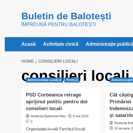
Skip
to
Buletin de Balotești
content
ÎMPREUNĂ PENTRU BALOTEȘTI
Acasă
Activitate civică
Administraţie public
HOME
CONSILIERI LOCALI
consilieri locali
Administraţie publică
Politică
Administraţie
PSD Corbeanca retrage
Cât câștig
sprijinul politic pentru doi
Primăriei 
consilieri locali
Indemnizaț
și salarii
Redactia Balotestiul Meu
8 mai 2026
0
Redactia Bal
Organizația locală Partidul Social
16 ianuarie 