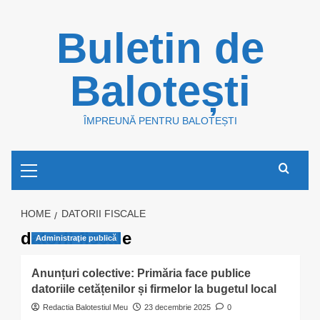
Skip
Buletin de
to
content
Balotești
ÎMPREUNĂ PENTRU BALOTEȘTI
Primary
Menu
HOME
DATORII FISCALE
datorii fiscale
Administraţie publică
Anunțuri colective: Primăria face publice
datoriile cetățenilor și firmelor la bugetul local
Redactia Balotestiul Meu
23 decembrie 2025
0