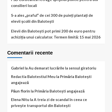
consilieri locali
S-a ales „praful” de cei 300 de puieți plantați de
elevii școlii din Balotești
Elevii din Balotești pot primi 200 de euro pentru
achiziția unui calculator. Termen limită: 15 mai 2026
Comentarii recente
Gabriel
la
Au demarat lucrările la sensul giratoriu
Redactia Balotestiul Meu
la
Primăria Balotești
angajează
Păun florin
la
Primăria Balotești angajează
Elena Nitu
la
A treia zi de scandal în ceea ce
privește transportul din Balotești