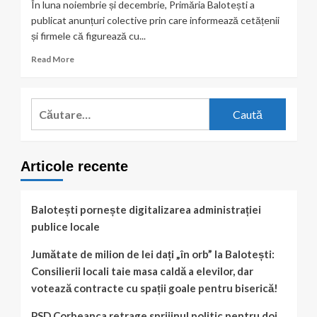
În luna noiembrie și decembrie, Primăria Balotești a
publicat anunțuri colective prin care informează cetățenii
și firmele că figurează cu...
Read
Read More
more
about
Anunțuri
Caută
colective:
după:
Primăria
face
publice
Articole recente
datoriile
cetățenilor
și
firmelor
Balotești pornește digitalizarea administrației
la
publice locale
bugetul
local
Jumătate de milion de lei dați „în orb” la Balotești:
Consilierii locali taie masa caldă a elevilor, dar
votează contracte cu spații goale pentru biserică!
PSD Corbeanca retrage sprijinul politic pentru doi