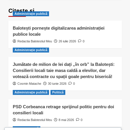
Citește și…
Administraţie publică
Balotești pornește digitalizarea administrației
publice locale
Redactia Balotestiul Meu
26 iulie 2026
0
Administraţie publică
Jumătate de milion de lei dați „în orb” la Balotești:
Consilierii locali taie masa caldă a elevilor, dar
votează contracte cu spații goale pentru biserică!
Cosmin Matache
30 iunie 2026
0
Administraţie publică
Politică
PSD Corbeanca retrage sprijinul politic pentru doi
consilieri locali
Redactia Balotestiul Meu
8 mai 2026
0
Activitate civică