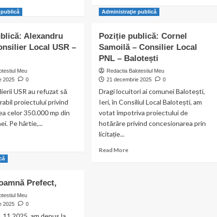
more
la
ad
about
ora
re
 publică
Administraţie publică
Anunțuri
10:00
out
colective:
silierul
ublică: Alexandru
Poziție publică: Cornel
Primăria
R
onsilier Local USR –
Samoilă – Consilier Local
face
el
publice
irică
PNL – Balotești
datoriile
otestiul Meu
Redactia Balotestiul Meu
cetățenilor
une
e 2025
0
21 decembrie 2025
0
și
orării
lierii USR au refuzat să
Dragi locuitori ai comunei Balotești,
firmelor
elor
rabil proiectului privind
Ieri, în Consiliul Local Balotești, am
la
bugetul
ea celor 350.000 mp din
votat împotriva proiectului de
ozitelor
local
ale
i. Pe hârtie,...
hotărâre privind concesionarea prin
licitație...
ad
otești
re
Read
Read More
out
more
ică
iție
about
lică:
Poziție
oamnă Prefect,
exandru
publică:
ai –
Cornel
otestiul Meu
silier
Samoilă
e 2025
0
al
–
1.11.2025, am depus la