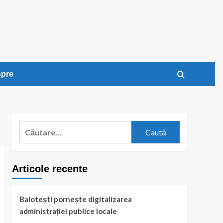
pre
Caută
după:
Articole recente
Balotești pornește digitalizarea
administrației publice locale