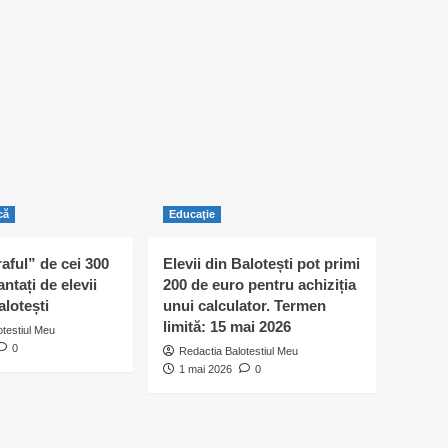
că
Educaţie
raful” de cei 300
Elevii din Balotești pot primi
antați de elevii
200 de euro pentru achiziția
alotești
unui calculator. Termen
limită: 15 mai 2026
otestiul Meu
0
Redactia Balotestiul Meu
1 mai 2026
0