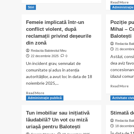
more
impozitelor
Re
Read More
about
la
mo
Stiri
Administraţie
Cum
Balotești
ab
se
Con
Femeie implicată într-un
Poziție p
acordă
AU
conflict violent, după
Mihai – C
locurile
Mir
de
reclamații privind deșeurile
Balotești
Tod
casă
se
din zonă
Redactia Bal
în
op
21 decembri
Redactia Balotestiul Meu
comuna
maj
Astăzi, consi
22 decembrie 2025
0
Brănești?
tax
dea aviz favo
Un incident grav, semnalat de
Consilier
și
local
concesionar
comunitate și adus în atenția
imp
PSD,
loc
izlazul comune
autorităților, a avut loc în data de 18
membru
la
noiembrie 2025,...
Re
în
Read More
Bal
mo
comisie
Read
Read More
ab
vorbește
more
Administraţie publică
Activitate civ
Poz
deschis
about
pub
Femeie
Tun imobiliar sau inițiativă
Stimată d
Al
implicată
lăudabilă? Un vot cu miză
Mih
într-
Redactia Bal
Con
uriașă pentru Balotești
un
18 decembri
Loc
conflict
În data de 1