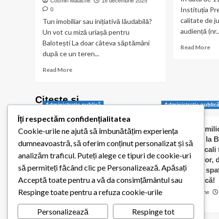
Cosmin Matache
18 decembrie 2025
US
violent,
Instituția Pr
0
–
după
calitate de ju
Tun imobiliar sau inițiativă lăudabilă?
Bal
reclamații
audiență (nr..
Un vot cu miză uriașă pentru
privind
Balotești La doar câteva săptămâni
deșeurile
Re
Read More
din
după ce un teren...
mo
zonă
ab
Read
Read More
Sti
more
do
about
Pre
Tun
Citește și…
Administraţie publică
imobiliar
Administraţie public
sau
Îți respectăm confidențialitatea
inițiativă
Balotești pornește
Jumătate de milio
Cookie-urile ne ajută să îmbunătățim experiența
lăudabilă?
digitalizarea administrației
dați „în orb” la B
dumneavoastră, să oferim conținut personalizat și să
Un
publice locale
Consilierii locali
vot
analizăm traficul. Puteți alege ce tipuri de cookie-uri
caldă a elevilor,
cu
Redactia Balotestiul Meu
să permiteți făcând clic pe Personalizează. Apăsați
contracte cu spaț
miză
26 iulie 2026
0
Acceptă toate pentru a vă da consimțământul sau
uriașă
pentru biserică!
pentru
Respinge toate pentru a refuza cookie-urile
Cosmin Matache
Balotești
0
Personalizează
Respinge tot