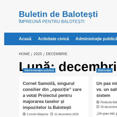
Skip
to
Buletin de Balotești
content
ÎMPREUNĂ PENTRU BALOTEȘTI
Acasă
Activitate civică
Administraţie public
HOME
2025
DECEMBRIE
Lună:
decembri
Administraţie publică
Editoriale
Cornel Samoilă, singurul
Un pas mi
consilier din „opoziție” care
vs. un sal
a votat Proiectul pentru
sistem
majorarea taxelor și
Redactia Bal
impozitelor la Balotești
30 decembri
„Un pas mic 
Cosmin Matache
31 decembrie 2025