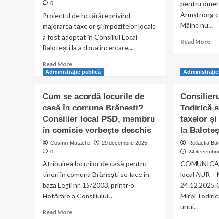
pentru omeni
0
Armstrong câ
Proiectul de hotărâre privind
Mâine nu...
majorarea taxelor și impozitelor locale
a fost adoptat în Consiliul Local
Re
Read More
Balotești la a doua încercare,...
mo
ab
Read
Read More
Un
more
Administraţie publică
Administraţie
pa
about
mi
Cornel
Cum se acordă locurile de
Consilier
pe
Samoilă,
cet
casă în comuna Brănești?
Todirică 
singurul
vs.
Consilier local PSD, membru
consilier
taxelor și
un
din
în comisie vorbește deschis
la Baloteș
sal
„opoziție”
uri
Cosmin Matache
29 decembrie 2025
Redactia Bal
care
pe
0
24 decembri
a
sis
Atribuirea locurilor de casă pentru
COMUNICAT 
votat
tineri în comuna Brănești se face în
Proiectul
local AUR – M
pentru
baza Legii nr. 15/2003, printr-o
24.12.2025 C
majorarea
Hotărâre a Consiliului...
Mirel Todiric
taxelor
unui...
Read
și
Read More