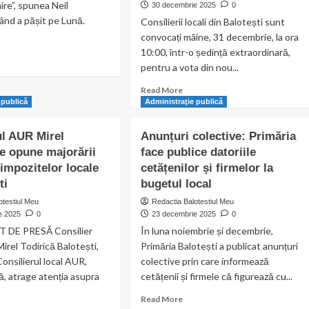
re”, spunea Neil
30 decembrie 2025
0
nd a pășit pe Lună.
Consilierii locali din Balotești sunt
convocați mâine, 31 decembrie, la ora
10:00, într-o ședință extraordinară,
ad
pentru a vota din nou...
re
out
Read
Read More
more
 publică
Administraţie publică
s
about
c
Majorarea
ul AUR Mirel
ntru
Anunțuri colective: Primăria
taxelor
ățeni
se opune majorării
face publice datoriile
și
 impozitelor locale
cetățenilor și firmelor la
impozitelor
locale,
ti
bugetul local
t
din
aș
otestiul Meu
Redactia Balotestiul Meu
nou
ntru
e 2025
0
23 decembrie 2025
0
pe
tem
DE PRESĂ Consilier
În luna noiembrie și decembrie,
masa
irel Todirică Balotești,
Primăria Balotești a publicat anunțuri
Consiliului
Local
onsilierul local AUR,
colective prin care informează
Balotești.
ă, atrage atenția asupra
cetățenii și firmele că figurează cu...
Ședință
Read
extraordinară
Read More