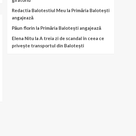
giratoriu
Redactia Balotestiul Meu
la
Primăria Balotești
angajează
Păun florin
la
Primăria Balotești angajează
Elena Nitu
la
A treia zi de scandal în ceea ce
privește transportul din Balotești