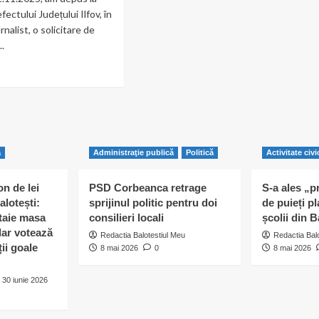
R
Consilier
efectului Județului Ilfov, în
Local
rnalist, o solicitare de
otești
PNL
..
–
Balotești
ad
re
out
mată
amnă
fect,
ă
Administraţie publică
Politică
Activitate civi
n de lei
PSD Corbeanca retrage
S-a ales „p
alotești:
sprijinul politic pentru doi
de puieți pl
 taie masa
consilieri locali
școlii din B
 dar votează
Redactia Balotestiul Meu
Redactia Bal
ii goale
8 mai 2026
0
8 mai 2026
30 iunie 2026