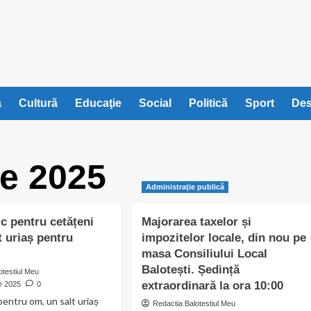
ă
Cultură
Educaţie
Social
Politică
Sport
Des
e 2025
Administraţie publică
c pentru cetățeni
Majorarea taxelor și
t uriaș pentru
impozitelor locale, din nou pe
masa Consiliului Local
Balotești. Ședință
otestiul Meu
extraordinară la ora 10:00
e 2025
0
pentru om, un salt uriaș
Redactia Balotestiul Meu