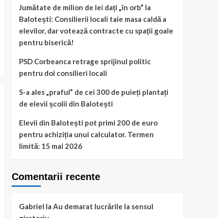
Jumătate de milion de lei dați „în orb” la
Balotești: Consilierii locali taie masa caldă a
elevilor, dar votează contracte cu spații goale
pentru biserică!
PSD Corbeanca retrage sprijinul politic
pentru doi consilieri locali
S-a ales „praful” de cei 300 de puieți plantați
de elevii școlii din Balotești
Elevii din Balotești pot primi 200 de euro
pentru achiziția unui calculator. Termen
limită: 15 mai 2026
Comentarii recente
Gabriel
la
Au demarat lucrările la sensul