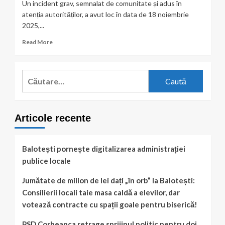
Un incident grav, semnalat de comunitate și adus în
atenția autorităților, a avut loc în data de 18 noiembrie
2025,...
Read
Read More
more
about
Femeie
Caută
implicată
după:
într-
un
conflict
Articole recente
violent,
după
reclamații
privind
Balotești pornește digitalizarea administrației
deșeurile
publice locale
din
zonă
Jumătate de milion de lei dați „în orb” la Balotești:
Consilierii locali taie masa caldă a elevilor, dar
votează contracte cu spații goale pentru biserică!
PSD Corbeanca retrage sprijinul politic pentru doi