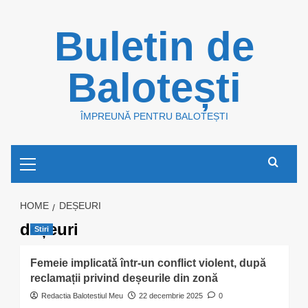
Skip
Buletin de
to
content
Balotești
ÎMPREUNĂ PENTRU BALOTEȘTI
Primary
Menu
HOME
DEȘEURI
deșeuri
Stiri
Femeie implicată într-un conflict violent, după
reclamații privind deșeurile din zonă
Redactia Balotestiul Meu
22 decembrie 2025
0