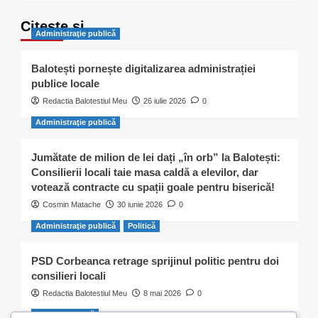
Citește și…
Administraţie publică
Balotești pornește digitalizarea administrației
publice locale
Redactia Balotestiul Meu
26 iulie 2026
0
Administraţie publică
Jumătate de milion de lei dați „în orb” la Balotești:
Consilierii locali taie masa caldă a elevilor, dar
votează contracte cu spații goale pentru biserică!
Cosmin Matache
30 iunie 2026
0
Administraţie publică
Politică
PSD Corbeanca retrage sprijinul politic pentru doi
consilieri locali
Redactia Balotestiul Meu
8 mai 2026
0
Activitate civică