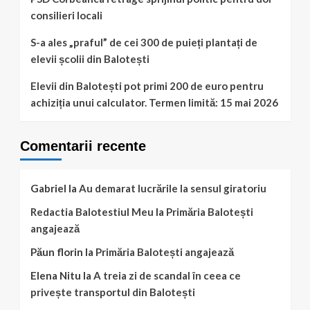
consilieri locali
S-a ales „praful” de cei 300 de puieți plantați de
elevii școlii din Balotești
Elevii din Balotești pot primi 200 de euro pentru
achiziția unui calculator. Termen limită: 15 mai 2026
Comentarii recente
Gabriel
la
Au demarat lucrările la sensul giratoriu
Redactia Balotestiul Meu
la
Primăria Balotești
angajează
Păun florin
la
Primăria Balotești angajează
Elena Nitu
la
A treia zi de scandal în ceea ce
privește transportul din Balotești