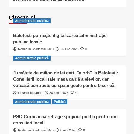
Citește și…
Administraţie publică
Balotești pornește digitalizarea administrației
publice locale
Redactia Balotestiul Meu
26 iulie 2026
0
Administraţie publică
Jumătate de milion de lei dați „în orb” la Balotești:
Consilierii locali taie masa caldă a elevilor, dar
votează contracte cu spații goale pentru biserică!
Cosmin Matache
30 iunie 2026
0
Administraţie publică
Politică
PSD Corbeanca retrage sprijinul politic pentru doi
consilieri locali
Redactia Balotestiul Meu
8 mai 2026
0