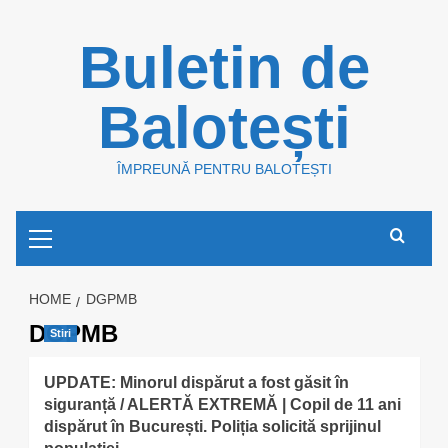
Skip
Buletin de
to
content
Balotești
ÎMPREUNĂ PENTRU BALOTEȘTI
Primary
Menu
HOME
DGPMB
DGPMB
Stiri
UPDATE: Minorul dispărut a fost găsit în
siguranță / ALERTĂ EXTREMĂ | Copil de 11 ani
dispărut în București. Poliția solicită sprijinul