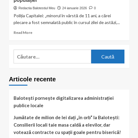
populației
Redactia Balotestiul Meu
24 ianuarie 2026
0
Poliția Capitalei: „minorul în vârstă de 11 ani, a cărei
plecare a fost semnalată public în cursul zilei de astăzi,...
Read
Read More
more
about
UPDATE:
Caută
Minorul
după:
dispărut
a
fost
Articole recente
găsit
în
siguranță
/
Balotești pornește digitalizarea administrației
ALERTĂ
publice locale
EXTREMĂ
|
Jumătate de milion de lei dați „în orb” la Balotești:
Copil
Consilierii locali taie masa caldă a elevilor, dar
de
11
votează contracte cu spații goale pentru biserică!
ani