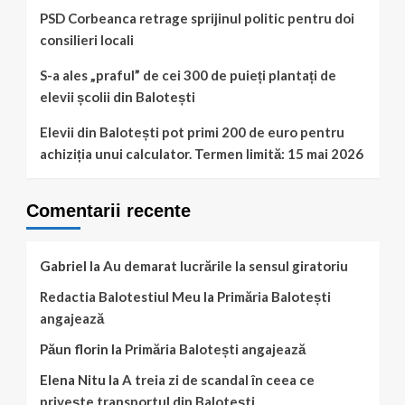
dispărut
PSD Corbeanca retrage sprijinul politic pentru doi
în
consilieri locali
București.
Poliția
S-a ales „praful” de cei 300 de puieți plantați de
solicită
elevii școlii din Balotești
sprijinul
populației
Elevii din Balotești pot primi 200 de euro pentru
achiziția unui calculator. Termen limită: 15 mai 2026
Comentarii recente
Gabriel
la
Au demarat lucrările la sensul giratoriu
Redactia Balotestiul Meu
la
Primăria Balotești
angajează
Păun florin
la
Primăria Balotești angajează
Elena Nitu
la
A treia zi de scandal în ceea ce
privește transportul din Balotești