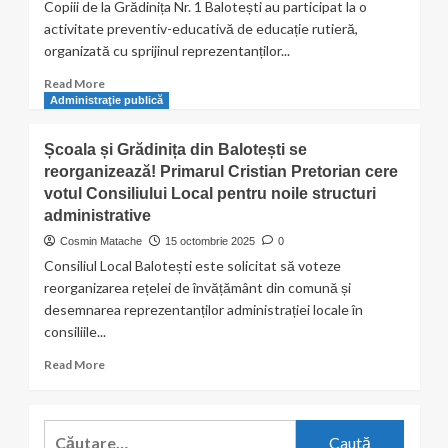
Copiii de la Grădinița Nr. 1 Balotești au participat la o
activitate preventiv-educativă de educație rutieră,
organizată cu sprijinul reprezentanților...
Read
Read More
more
Administraţie publică
about
Polițiștii
Școala și Grădinița din Balotești se
îi
reorganizează! Primarul Cristian Pretorian cere
învață
votul Consiliului Local pentru noile structuri
pe
cei
administrative
mici
Cosmin Matache
15 octombrie 2025
0
regulile
Consiliul Local Balotești este solicitat să voteze
de
reorganizarea rețelei de învățământ din comună și
circulație
desemnarea reprezentanților administrației locale în
la
Grădinița
consiliile...
Nr.
Read
Read More
1
more
Balotești
about
Școala
Caută
și