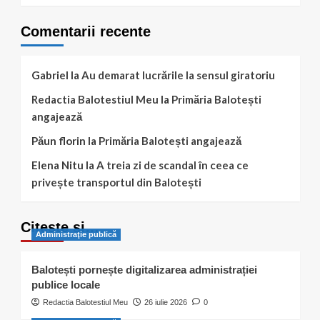
Comentarii recente
Gabriel
la
Au demarat lucrările la sensul giratoriu
Redactia Balotestiul Meu
la
Primăria Balotești
angajează
Păun florin
la
Primăria Balotești angajează
Elena Nitu
la
A treia zi de scandal în ceea ce
privește transportul din Balotești
Citește și…
Administraţie publică
Balotești pornește digitalizarea administrației
publice locale
Redactia Balotestiul Meu
26 iulie 2026
0