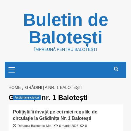
Skip
Buletin de
to
content
Balotești
ÎMPREUNĂ PENTRU BALOTEȘTI
Primary
Menu
HOME
GRĂDINIȚA NR. 1 BALOTEȘTI
Grădinița nr. 1 Balotești
Activitate civică
Polițiștii îi învață pe cei mici regulile de
circulație la Grădinița Nr. 1 Balotești
Redactia Balotestiul Meu
6 martie 2026
0