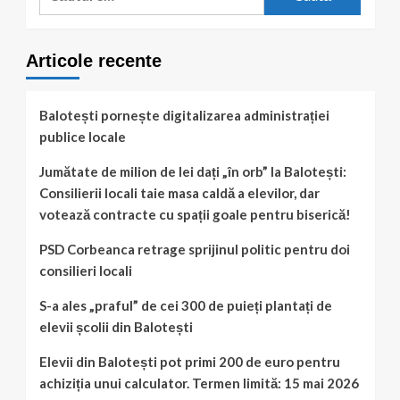
după:
Grădinița
din
Balotești
Articole recente
se
reorganizează!
Primarul
Cristian
Balotești pornește digitalizarea administrației
Pretorian
publice locale
cere
votul
Jumătate de milion de lei dați „în orb” la Balotești:
Consiliului
Consilierii locali taie masa caldă a elevilor, dar
Local
pentru
votează contracte cu spații goale pentru biserică!
noile
structuri
PSD Corbeanca retrage sprijinul politic pentru doi
administrative
consilieri locali
S-a ales „praful” de cei 300 de puieți plantați de
elevii școlii din Balotești
Elevii din Balotești pot primi 200 de euro pentru
achiziția unui calculator. Termen limită: 15 mai 2026