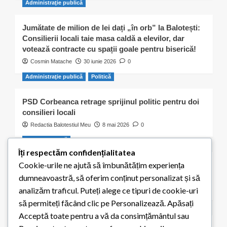
Administraţie publică
Jumătate de milion de lei dați „în orb” la Balotești:
Consilierii locali taie masa caldă a elevilor, dar
votează contracte cu spații goale pentru biserică!
Cosmin Matache
30 iunie 2026
0
Administraţie publică
Politică
PSD Corbeanca retrage sprijinul politic pentru doi
consilieri locali
Redactia Balotestiul Meu
8 mai 2026
0
Activitate civică
Îți respectăm confidențialitatea
Cookie-urile ne ajută să îmbunătățim experiența
S-a ales „praful” de cei 300 de puieți plantați de
elevii școlii din Balotești
dumneavoastră, să oferim conținut personalizat și să
Redactia Balotestiul Meu
8 mai 2026
0
analizăm traficul. Puteți alege ce tipuri de cookie-uri
să permiteți făcând clic pe Personalizează. Apăsați
Educaţie
Acceptă toate pentru a vă da consimțământul sau