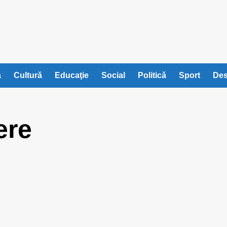
ă
Cultură
Educaţie
Social
Politică
Sport
Des
ere