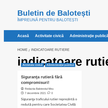
Skip
to
Buletin de Balotești
content
ÎMPREUNĂ PENTRU BALOTEȘTI
Acasă
Activitate civică
Administraţie public
HOME
INDICATOARE RUTIERE
indicatoare ruti
Activitate civică
Administraţie publică
Siguranţa rutieră fără
compromisuri!
Redactia Balotestiul Meu
7 decembrie 2021
0
Siguranţa traficului rutier reprezintă o
redută pentru care Societatea Civilă