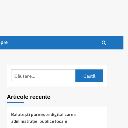
pre
Caută
după:
Articole recente
Balotești pornește digitalizarea
administrației publice locale