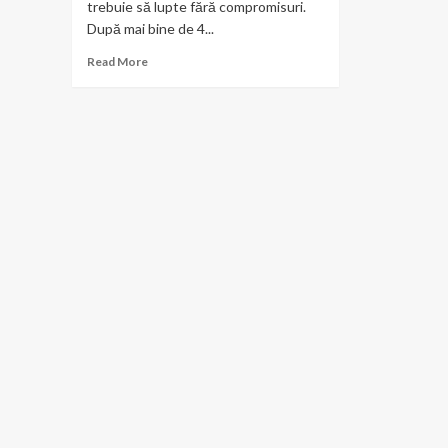
trebuie să lupte fără compromisuri.
După mai bine de 4...
Read
Read More
more
about
Siguranţa
rutieră
fără
compromisuri!