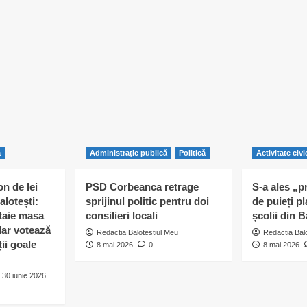
ă
Administraţie publică
Politică
Activitate civi
n de lei
PSD Corbeanca retrage
S-a ales „p
alotești:
sprijinul politic pentru doi
de puieți pl
 taie masa
consilieri locali
școlii din B
 dar votează
Redactia Balotestiul Meu
Redactia Bal
ii goale
8 mai 2026
0
8 mai 2026
30 iunie 2026