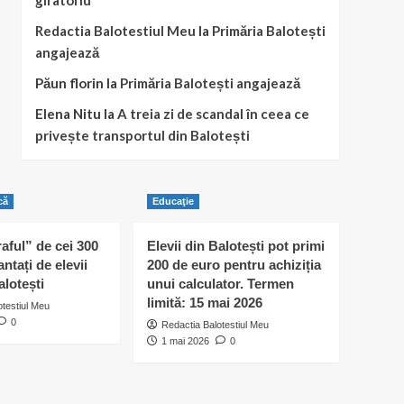
giratoriu
Redactia Balotestiul Meu
la
Primăria Balotești
angajează
Păun florin
la
Primăria Balotești angajează
Elena Nitu
la
A treia zi de scandal în ceea ce
privește transportul din Balotești
că
Educaţie
raful” de cei 300
Elevii din Balotești pot primi
antați de elevii
200 de euro pentru achiziția
alotești
unui calculator. Termen
limită: 15 mai 2026
otestiul Meu
0
Redactia Balotestiul Meu
1 mai 2026
0