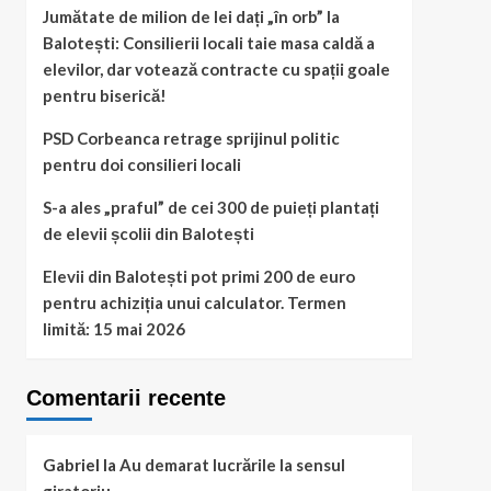
Jumătate de milion de lei dați „în orb” la
Balotești: Consilierii locali taie masa caldă a
elevilor, dar votează contracte cu spații goale
pentru biserică!
PSD Corbeanca retrage sprijinul politic
pentru doi consilieri locali
S-a ales „praful” de cei 300 de puieți plantați
de elevii școlii din Balotești
Elevii din Balotești pot primi 200 de euro
pentru achiziția unui calculator. Termen
limită: 15 mai 2026
Comentarii recente
Gabriel
la
Au demarat lucrările la sensul