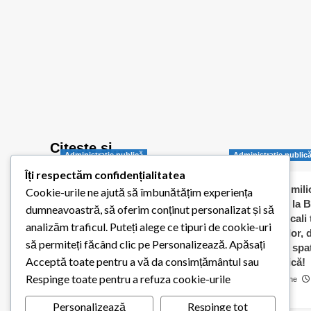
Citește și…
Administraţie publică
Administraţie public
Îți respectăm confidențialitatea
Balotești pornește
Jumătate de milio
Cookie-urile ne ajută să îmbunătățim experiența
digitalizarea administrației
dați „în orb” la B
dumneavoastră, să oferim conținut personalizat și să
publice locale
Consilierii locali
analizăm traficul. Puteți alege ce tipuri de cookie-uri
caldă a elevilor,
Redactia Balotestiul Meu
să permiteți făcând clic pe Personalizează. Apăsați
contracte cu spaț
26 iulie 2026
0
Acceptă toate pentru a vă da consimțământul sau
pentru biserică!
Respinge toate pentru a refuza cookie-urile
Cosmin Matache
0
Personalizează
Respinge tot