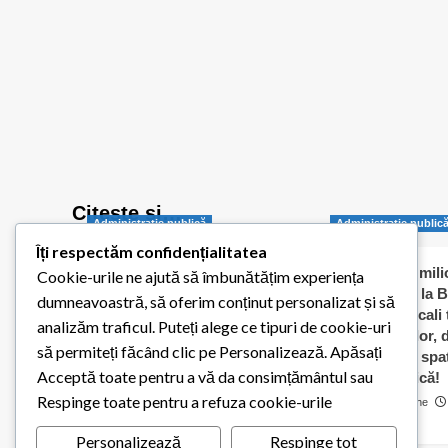
Citește și…
Administraţie publică
Administraţie public
Îți respectăm confidențialitatea
Balotești pornește
Jumătate de milio
Cookie-urile ne ajută să îmbunătățim experiența
digitalizarea administrației
dați „în orb” la B
dumneavoastră, să oferim conținut personalizat și să
publice locale
Consilierii locali
analizăm traficul. Puteți alege ce tipuri de cookie-uri
caldă a elevilor,
Redactia Balotestiul Meu
să permiteți făcând clic pe Personalizează. Apăsați
contracte cu spaț
26 iulie 2026
0
Acceptă toate pentru a vă da consimțământul sau
pentru biserică!
Respinge toate pentru a refuza cookie-urile
Cosmin Matache
0
Personalizează
Respinge tot