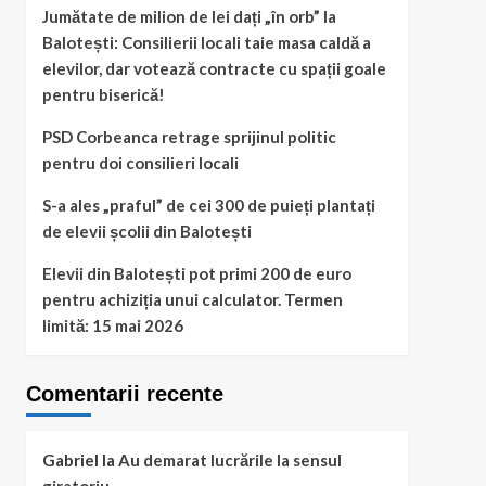
Jumătate de milion de lei dați „în orb” la
Balotești: Consilierii locali taie masa caldă a
elevilor, dar votează contracte cu spații goale
pentru biserică!
PSD Corbeanca retrage sprijinul politic
pentru doi consilieri locali
S-a ales „praful” de cei 300 de puieți plantați
de elevii școlii din Balotești
Elevii din Balotești pot primi 200 de euro
pentru achiziția unui calculator. Termen
limită: 15 mai 2026
Comentarii recente
Gabriel
la
Au demarat lucrările la sensul