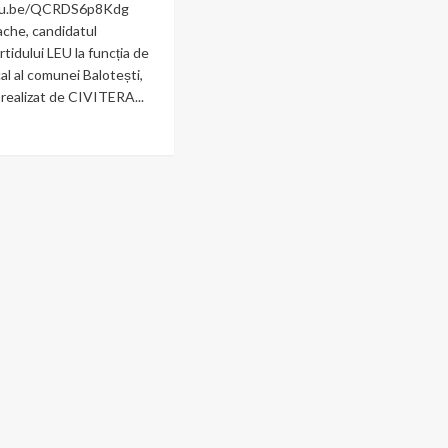
utu.be/QCRDS6p8Kdg
che, candidatul
rtidului LEU la funcția de
al al comunei Balotești,
 realizat de CIVITERA...
ad
re
out
smin
tache,
didatul
tidului
U
cția
silier
al
munei
otești,
ov