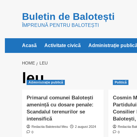
Skip
to
Buletin de Balotești
content
ÎMPREUNĂ PENTRU BALOTEȘTI
Acasă
Activitate civică
Administraţie public
HOME
LEU
leu
Administraţie publică
Politică
Primarul comunei Balotești
Cosmin Ma
amenință cu dosare penale:
Partidului
Scandalul terenurilor se
Consilier
intensifică
Balotești,
Redactia Balotestiul Meu
2 august 2024
Redactia Bal
0
0