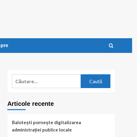
pre
Caută
după:
Articole recente
Balotești pornește digitalizarea
administrației publice locale