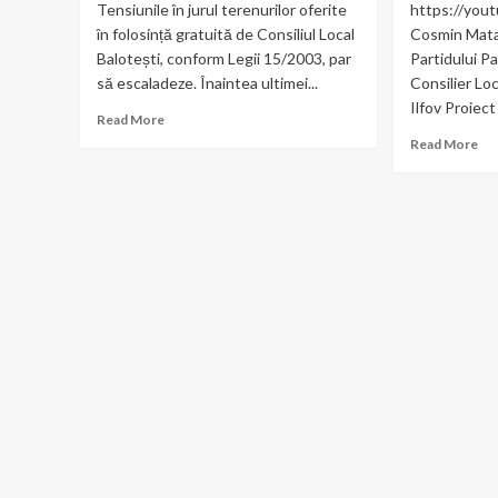
Tensiunile în jurul terenurilor oferite
https://yo
în folosință gratuită de Consiliul Local
Cosmin Mata
Balotești, conform Legii 15/2003, par
Partidului Pa
să escaladeze. Înaintea ultimei...
Consilier Loc
Ilfov Proiect
Read
Read More
more
Re
Read More
about
mo
Primarul
ab
comunei
Co
Balotești
Ma
amenință
can
cu
Par
dosare
LE
penale:
la
Scandalul
fun
terenurilor
de
se
Con
intensifică
Loc
al
co
Bal
Ilf