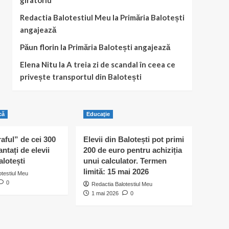
giratoriu
Redactia Balotestiul Meu
la
Primăria Balotești
angajează
Păun florin
la
Primăria Balotești angajează
Elena Nitu
la
A treia zi de scandal în ceea ce
privește transportul din Balotești
că
Educaţie
raful” de cei 300
Elevii din Balotești pot primi
antați de elevii
200 de euro pentru achiziția
alotești
unui calculator. Termen
limită: 15 mai 2026
otestiul Meu
0
Redactia Balotestiul Meu
1 mai 2026
0