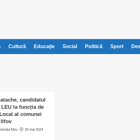
ă
Cultură
Educaţie
Social
Politică
Sport
Des
tache, candidatul
 LEU la funcția de
 Local al comunei
 Ilfov
otestiul Meu
29 mai 2024