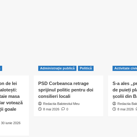
ă
Administraţie publică
Politică
Activitate civi
n de lei
PSD Corbeanca retrage
S-a ales „p
alotești:
sprijinul politic pentru doi
de puieți pl
 taie masa
consilieri locali
școlii din B
 dar votează
Redactia Balotestiul Meu
Redactia Bal
ii goale
8 mai 2026
0
8 mai 2026
30 iunie 2026