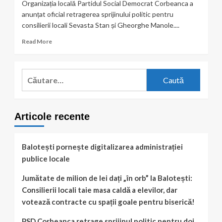
Organizația locală Partidul Social Democrat Corbeanca a
anunțat oficial retragerea sprijinului politic pentru
consilierii locali Sevasta Stan și Gheorghe Manole....
Read
Read More
more
about
PSD
Caută
Corbeanca
după:
retrage
sprijinul
politic
Articole recente
pentru
doi
consilieri
locali
Balotești pornește digitalizarea administrației
publice locale
Jumătate de milion de lei dați „în orb” la Balotești:
Consilierii locali taie masa caldă a elevilor, dar
votează contracte cu spații goale pentru biserică!
PSD Corbeanca retrage sprijinul politic pentru doi