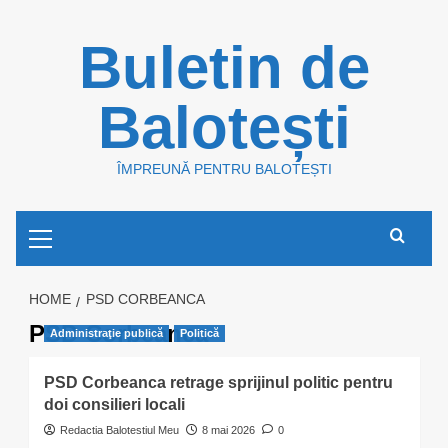
Skip
Buletin de
to
content
Balotești
ÎMPREUNĂ PENTRU BALOTEȘTI
Primary
Menu
HOME
PSD CORBEANCA
PSD Corbeanca
Administraţie publică
Politică
PSD Corbeanca retrage sprijinul politic pentru
doi consilieri locali
Redactia Balotestiul Meu
8 mai 2026
0