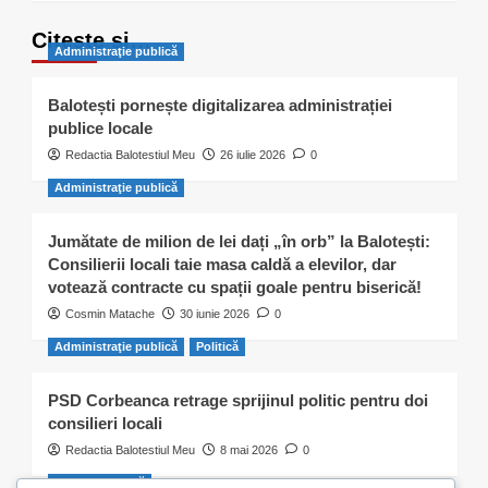
Citește și…
Administraţie publică
Balotești pornește digitalizarea administrației
publice locale
Redactia Balotestiul Meu
26 iulie 2026
0
Administraţie publică
Jumătate de milion de lei dați „în orb” la Balotești:
Consilierii locali taie masa caldă a elevilor, dar
votează contracte cu spații goale pentru biserică!
Cosmin Matache
30 iunie 2026
0
Administraţie publică
Politică
PSD Corbeanca retrage sprijinul politic pentru doi
consilieri locali
Redactia Balotestiul Meu
8 mai 2026
0
Activitate civică