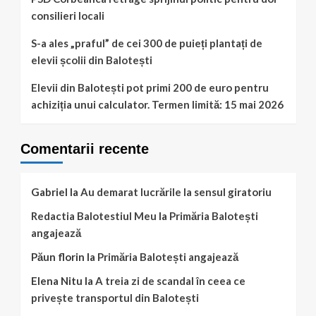
consilieri locali
S-a ales „praful” de cei 300 de puieți plantați de
elevii școlii din Balotești
Elevii din Balotești pot primi 200 de euro pentru
achiziția unui calculator. Termen limită: 15 mai 2026
Comentarii recente
Gabriel
la
Au demarat lucrările la sensul giratoriu
Redactia Balotestiul Meu
la
Primăria Balotești
angajează
Păun florin
la
Primăria Balotești angajează
Elena Nitu
la
A treia zi de scandal în ceea ce
privește transportul din Balotești