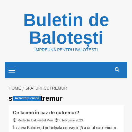
Skip
Buletin de
to
content
Balotești
ÎMPREUNĂ PENTRU BALOTEȘTI
Primary
Menu
HOME
SFATURI CUTREMUR
sfaturi cutremur
Activitate civică
Ce facem în caz de cutremur?
Redactia Balotestiul Meu
8 februarie 2023
În zona Balotești principala consecință a unui cutremur o