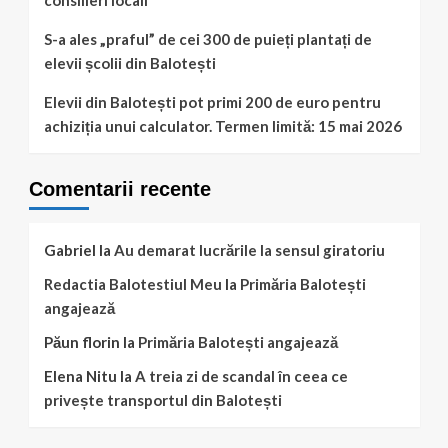
consilieri locali
S-a ales „praful” de cei 300 de puieți plantați de
elevii școlii din Balotești
Elevii din Balotești pot primi 200 de euro pentru
achiziția unui calculator. Termen limită: 15 mai 2026
Comentarii recente
Gabriel
la
Au demarat lucrările la sensul giratoriu
Redactia Balotestiul Meu
la
Primăria Balotești
angajează
Păun florin
la
Primăria Balotești angajează
Elena Nitu
la
A treia zi de scandal în ceea ce
privește transportul din Balotești