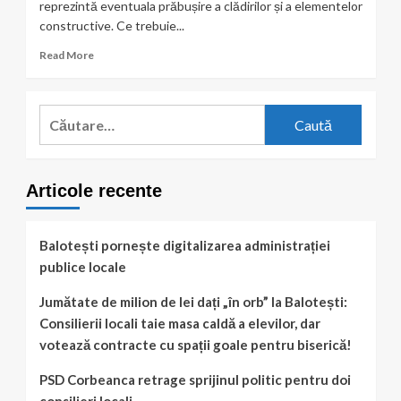
reprezintă eventuala prăbușire a clădirilor și a elementelor
constructive. Ce trebuie...
Read
Read More
more
about
Ce
Caută
facem
după:
în
caz
de
Articole recente
cutremur?
Balotești pornește digitalizarea administrației
publice locale
Jumătate de milion de lei dați „în orb” la Balotești:
Consilierii locali taie masa caldă a elevilor, dar
votează contracte cu spații goale pentru biserică!
PSD Corbeanca retrage sprijinul politic pentru doi