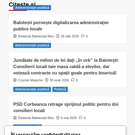
Citește și…
Administraţie publică
Balotești pornește digitalizarea administrației
publice locale
Redactia Balotestiul Meu
26 iulie 2026
0
Administraţie publică
Jumătate de milion de lei dați „în orb” la Balotești:
Consilierii locali taie masa caldă a elevilor, dar
votează contracte cu spații goale pentru biserică!
Cosmin Matache
30 iunie 2026
0
Administraţie publică
Politică
PSD Corbeanca retrage sprijinul politic pentru doi
consilieri locali
Redactia Balotestiul Meu
8 mai 2026
0
Activitate civică
Îți respectăm confidențialitatea