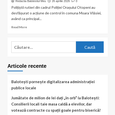
Redactia Balotestiul Meu
26 aprilie 2026
0
Polițiștii rutieri din cadrul Poliției Orașului Otopeni au
desfășurat o acțiune de control în comuna Moara Vlăsiei,
având ca principal...
Read
Read More
more
about
Acțiune
Caută
a
după:
polițiștilor
rutieri
în
Articole recente
Moara
Vlăsiei:
bicicliști
și
Balotești pornește digitalizarea administrației
utilizatori
publice locale
de
trotinete,
Jumătate de milion de lei dați „în orb” la Balotești:
verificați
Consilierii locali taie masa caldă a elevilor, dar
în
trafic
votează contracte cu spații goale pentru biserică!