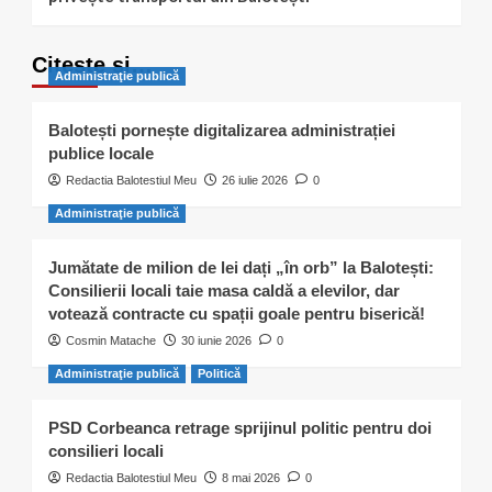
Citește și…
Administraţie publică
Balotești pornește digitalizarea administrației
publice locale
Redactia Balotestiul Meu
26 iulie 2026
0
Administraţie publică
Jumătate de milion de lei dați „în orb” la Balotești:
Consilierii locali taie masa caldă a elevilor, dar
votează contracte cu spații goale pentru biserică!
Cosmin Matache
30 iunie 2026
0
Administraţie publică
Politică
PSD Corbeanca retrage sprijinul politic pentru doi
consilieri locali
Redactia Balotestiul Meu
8 mai 2026
0