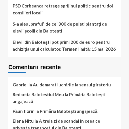
PSD Corbeanca retrage sprijinul politic pentru doi
consilieri locali
S-a ales „praful” de cei 300 de puieți plantați de
elevii școlii din Balotești
Elevii din Balotești pot primi 200 de euro pentru
achiziția unui calculator. Termen limită: 15 mai 2026
Comentarii recente
Gabriel
la
Au demarat lucrările la sensul giratoriu
Redactia Balotestiul Meu
la
Primăria Balotești
angajează
Păun florin
la
Primăria Balotești angajează
Elena Nitu
la
A treia zi de scandal în ceea ce
privește transportul din Balotești