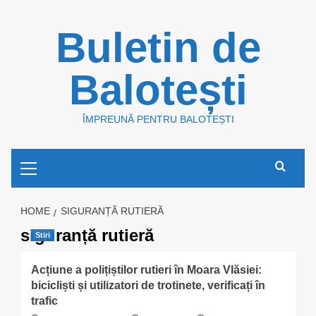
Skip
Buletin de
to
content
Balotești
ÎMPREUNĂ PENTRU BALOTEȘTI
Primary
Menu
HOME
SIGURANȚĂ RUTIERĂ
siguranță rutieră
Stiri
Acțiune a polițiștilor rutieri în Moara Vlăsiei:
bicicliști și utilizatori de trotinete, verificați în
trafic