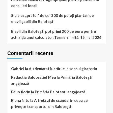
consilieri locali
S-a ales „praful” de cei 300 de puieți plantați de
elevii școlii din Balotești
Elevii din Balotești pot primi 200 de euro pentru
achiziția unui calculator. Termen limită: 15 mai 2026
Comentarii recente
Gabriel
la
Au demarat lucrările la sensul giratoriu
Redactia Balotestiul Meu
la
Primăria Balotești
angajează
Păun florin
la
Primăria Balotești angajează
Elena Nitu
la
A treia zi de scandal în ceea ce
privește transportul din Balotești