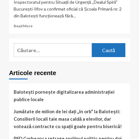
Inspectoratul pentru Situații de Urgență „Dealul Spirii”
București-Ilfov a confirmat oficial că Școala Primară nr. 2
din Balotești funcționează fără...
Read
Read More
more
about
ISU
Caută
Ilfov
după:
confirmă
lipsa
avizelor
Articole recente
și
aplică
amenzi
pentru
Balotești pornește digitalizarea administrației
Școala
publice locale
Primară
nr.
Jumătate de milion de lei dați „în orb” la Balotești:
2
Consilierii locali taie masa caldă a elevilor, dar
din
Balotești
votează contracte cu spații goale pentru biserică!
PSD Corbeanca retrage sprijinul politic pentru doi