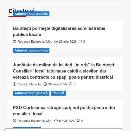
Citește și…
Administraţie publică
Balotești pornește digitalizarea administrației
publice locale
Redactia Balotestiul Meu
26 iulie 2026
0
Administraţie publică
Jumătate de milion de lei dați „în orb” la Balotești:
Consilierii locali taie masa caldă a elevilor, dar
votează contracte cu spații goale pentru biserică!
Cosmin Matache
30 iunie 2026
0
Administraţie publică
Politică
PSD Corbeanca retrage sprijinul politic pentru doi
consilieri locali
Redactia Balotestiul Meu
8 mai 2026
0
Activitate civică