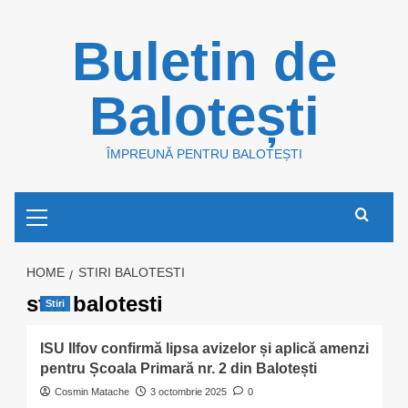
Skip
Buletin de
to
content
Balotești
ÎMPREUNĂ PENTRU BALOTEȘTI
Primary
Menu
HOME
STIRI BALOTESTI
stiri balotesti
Stiri
ISU Ilfov confirmă lipsa avizelor și aplică amenzi
pentru Școala Primară nr. 2 din Balotești
Cosmin Matache
3 octombrie 2025
0