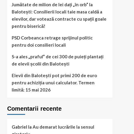
Jumătate de milion de lei dați „în orb” la
Balotești: Consilierii locali taie masa caldă a
elevilor, dar votează contracte cu spații goale
pentru biserică!
PSD Corbeanca retrage sprijinul politic
pentru doi consilieri locali
S-a ales „praful” de cei 300 de puieți plantați
de elevii școlii din Balotești
Elevii din Balotești pot primi 200 de euro
pentru achiziția unui calculator. Termen
limită: 15 mai 2026
Comentarii recente
Gabriel
la
Au demarat lucrările la sensul