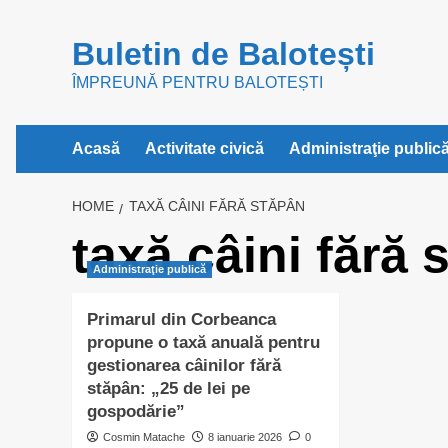
Skip
to
Buletin de Balotești
content
ÎMPREUNĂ PENTRU BALOTEȘTI
Acasă
Activitate civică
Administraţie public
HOME
TAXĂ CÂINI FĂRĂ STĂPÂN
taxă câini fără 
Administraţie publică
Primarul din Corbeanca
propune o taxă anuală pentru
gestionarea câinilor fără
stăpân: „25 de lei pe
gospodărie”
Cosmin Matache
8 ianuarie 2026
0