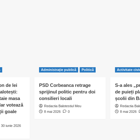
ă
Administraţie publică
Politică
Activitate civi
n de lei
PSD Corbeanca retrage
S-a ales „p
alotești:
sprijinul politic pentru doi
de puieți pl
 taie masa
consilieri locali
școlii din B
 dar votează
Redactia Balotestiul Meu
Redactia Bal
ii goale
8 mai 2026
0
8 mai 2026
30 iunie 2026