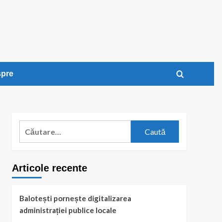
pre
Caută
după:
Articole recente
Balotești pornește digitalizarea
administrației publice locale