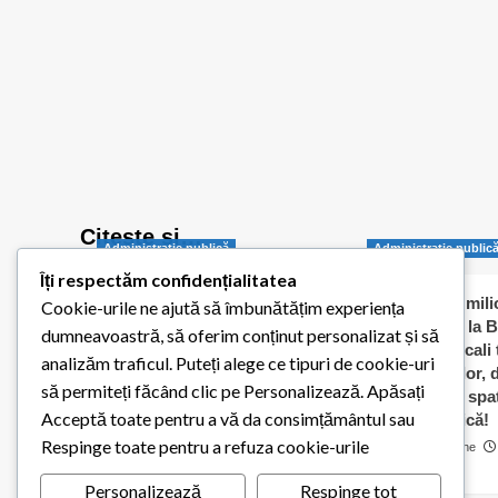
pe
gospodărie”
Citește și…
Administraţie publică
Administraţie public
Îți respectăm confidențialitatea
Balotești pornește
Jumătate de milio
Cookie-urile ne ajută să îmbunătățim experiența
digitalizarea administrației
dați „în orb” la B
dumneavoastră, să oferim conținut personalizat și să
publice locale
Consilierii locali
analizăm traficul. Puteți alege ce tipuri de cookie-uri
caldă a elevilor,
Redactia Balotestiul Meu
să permiteți făcând clic pe Personalizează. Apăsați
contracte cu spaț
26 iulie 2026
0
Acceptă toate pentru a vă da consimțământul sau
pentru biserică!
Respinge toate pentru a refuza cookie-urile
Cosmin Matache
0
Personalizează
Respinge tot