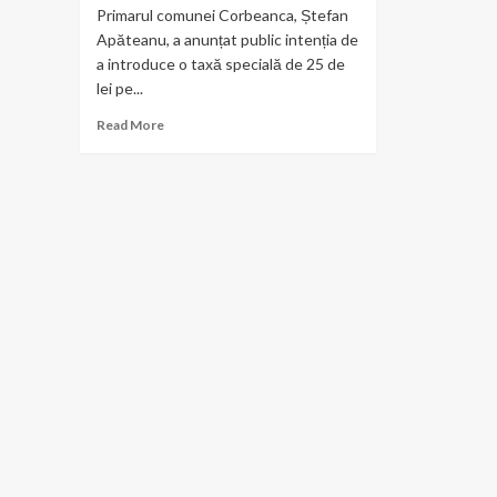
Primarul comunei Corbeanca, Ștefan
Apăteanu, a anunțat public intenția de
a introduce o taxă specială de 25 de
lei pe...
Read
Read More
more
about
Primarul
din
Corbeanca
propune
o
taxă
anuală
pentru
gestionarea
câinilor
fără
stăpân:
„25
de
lei