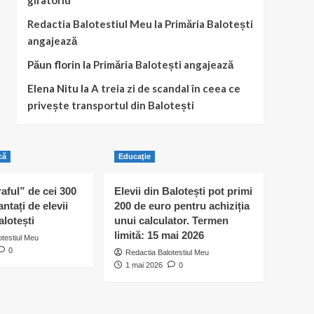
giratoriu
Redactia Balotestiul Meu
la
Primăria Balotești
angajează
Păun florin
la
Primăria Balotești angajează
Elena Nitu
la
A treia zi de scandal în ceea ce
privește transportul din Balotești
că
Educaţie
raful” de cei 300
Elevii din Balotești pot primi
antați de elevii
200 de euro pentru achiziția
alotești
unui calculator. Termen
limită: 15 mai 2026
otestiul Meu
0
Redactia Balotestiul Meu
1 mai 2026
0