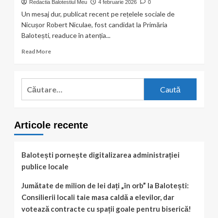
Redactia Balotestiul Meu
4 februarie 2026
0
Un mesaj dur, publicat recent pe rețelele sociale de
Nicușor Robert Niculae, fost candidat la Primăria
Balotești, readuce în atenția...
Read
Read More
more
about
Fost
Caută
candidat
după:
la
Primăria
Balotești
Articole recente
acuză
administrația
locală:
„Rușine
Balotești pornește digitalizarea administrației
să
publice locale
vă
fie
Jumătate de milion de lei dați „în orb” la Balotești:
pentru
Consilierii locali taie masa caldă a elevilor, dar
prostirea
oamenilor!”
votează contracte cu spații goale pentru biserică!