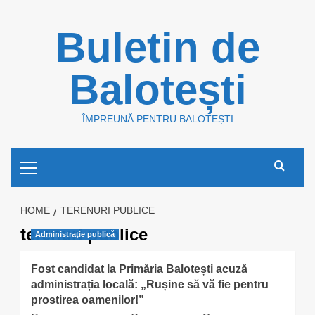
Skip
Buletin de
to
content
Balotești
ÎMPREUNĂ PENTRU BALOTEȘTI
Primary
Menu
HOME
TERENURI PUBLICE
terenuri publice
Administraţie publică
Fost candidat la Primăria Balotești acuză
administrația locală: „Rușine să vă fie pentru
prostirea oamenilor!”