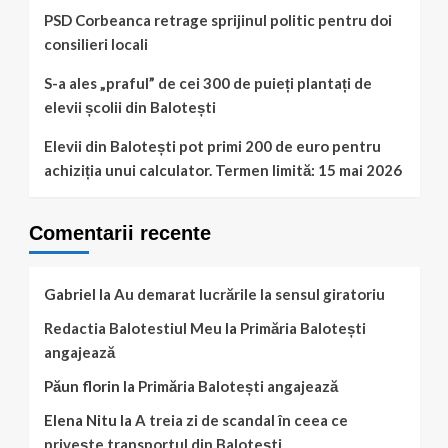
PSD Corbeanca retrage sprijinul politic pentru doi
consilieri locali
S-a ales „praful” de cei 300 de puieți plantați de
elevii școlii din Balotești
Elevii din Balotești pot primi 200 de euro pentru
achiziția unui calculator. Termen limită: 15 mai 2026
Comentarii recente
Gabriel
la
Au demarat lucrările la sensul giratoriu
Redactia Balotestiul Meu
la
Primăria Balotești
angajează
Păun florin
la
Primăria Balotești angajează
Elena Nitu
la
A treia zi de scandal în ceea ce
privește transportul din Balotești