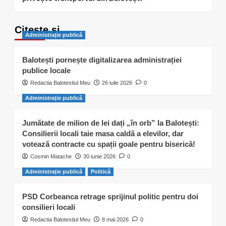
Citește și…
Administraţie publică
Balotești pornește digitalizarea administrației
publice locale
Redactia Balotestiul Meu
26 iulie 2026
0
Administraţie publică
Jumătate de milion de lei dați „în orb” la Balotești:
Consilierii locali taie masa caldă a elevilor, dar
votează contracte cu spații goale pentru biserică!
Cosmin Matache
30 iunie 2026
0
Administraţie publică
Politică
PSD Corbeanca retrage sprijinul politic pentru doi
consilieri locali
Redactia Balotestiul Meu
8 mai 2026
0