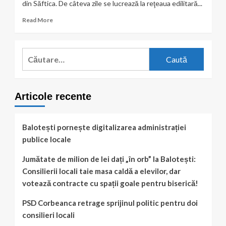
din Săftica. De câteva zile se lucrează la reţeaua edilitară...
Read
Read More
more
about
Mare
Caută
atenţie
după:
cum
circulaţi
pe
Articole recente
str.
Ion
Lahovari
Balotești pornește digitalizarea administrației
publice locale
Jumătate de milion de lei dați „în orb” la Balotești:
Consilierii locali taie masa caldă a elevilor, dar
votează contracte cu spații goale pentru biserică!
PSD Corbeanca retrage sprijinul politic pentru doi
consilieri locali