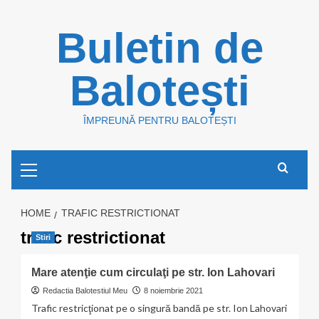
Skip
Buletin de
to
content
Balotești
ÎMPREUNĂ PENTRU BALOTEȘTI
Primary
Menu
HOME
TRAFIC RESTRICTIONAT
trafic restrictionat
Stiri
Mare atenţie cum circulaţi pe str. Ion Lahovari
Redactia Balotestiul Meu
8 noiembrie 2021
Trafic restricţionat pe o singură bandă pe str. Ion Lahovari