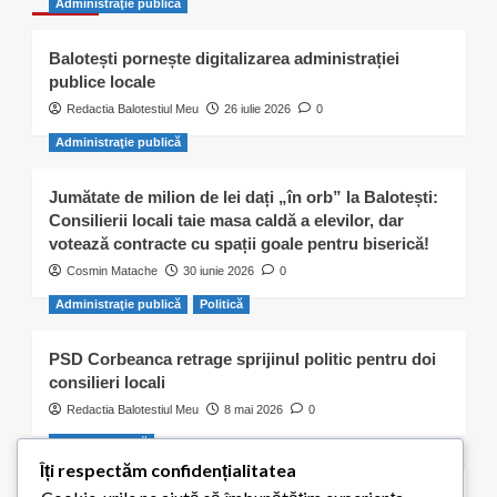
Administraţie publică
Balotești pornește digitalizarea administrației
publice locale
Redactia Balotestiul Meu
26 iulie 2026
0
Administraţie publică
Jumătate de milion de lei dați „în orb” la Balotești:
Consilierii locali taie masa caldă a elevilor, dar
votează contracte cu spații goale pentru biserică!
Cosmin Matache
30 iunie 2026
0
Administraţie publică
Politică
PSD Corbeanca retrage sprijinul politic pentru doi
consilieri locali
Redactia Balotestiul Meu
8 mai 2026
0
Activitate civică
Îți respectăm confidențialitatea