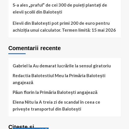
S-a ales „praful” de cei 300 de puieți plantați de
elevii școlii din Balotești
Elevii din Balotești pot primi 200 de euro pentru
achiziția unui calculator. Termen limită: 15 mai 2026
Comentarii recente
Gabriel
la
Au demarat lucrările la sensul giratoriu
Redactia Balotestiul Meu
la
Primăria Balotești
angajează
Păun florin
la
Primăria Balotești angajează
Elena Nitu
la
A treia zi de scandal în ceea ce
privește transportul din Balotești
Citește și…