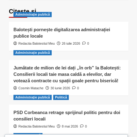
Citește și…
Administraţie publică
Balotești pornește digitalizarea administrației
publice locale
Redactia Balotestiul Meu
26 iulie 2026
0
Administraţie publică
Jumătate de milion de lei dați „în orb” la Balotești:
Consilierii locali taie masa caldă a elevilor, dar
votează contracte cu spații goale pentru biserică!
Cosmin Matache
30 iunie 2026
0
Administraţie publică
Politică
PSD Corbeanca retrage sprijinul politic pentru doi
consilieri locali
Redactia Balotestiul Meu
8 mai 2026
0
Activitate civică