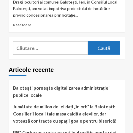
Dragi locuitori ai comunei Balotești, Ieri, în Consiliul Local
Balotești, am votat împotriva proiectului de hotărâre
privind concesionarea prin licitație...
Read
Read More
more
about
Poziție
Caută
publică:
după:
Cornel
Samoilă
–
Articole recente
Consilier
Local
PNL
–
Balotești pornește digitalizarea administrației
Balotești
publice locale
Jumătate de milion de lei dați „în orb” la Balotești:
Consilierii locali taie masa caldă a elevilor, dar
votează contracte cu spații goale pentru biserică!
PSD Corbeanca retrage sprijinul politic pentru doi