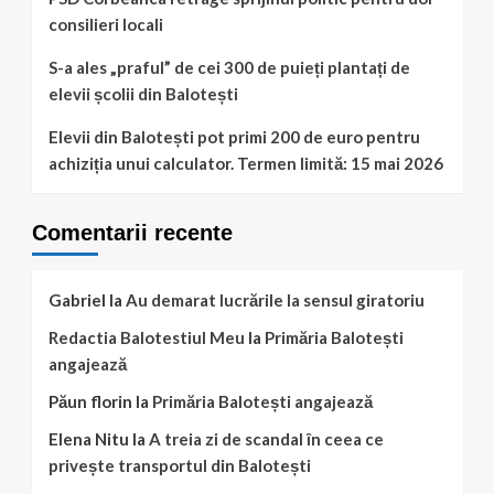
consilieri locali
S-a ales „praful” de cei 300 de puieți plantați de
elevii școlii din Balotești
Elevii din Balotești pot primi 200 de euro pentru
achiziția unui calculator. Termen limită: 15 mai 2026
Comentarii recente
Gabriel
la
Au demarat lucrările la sensul giratoriu
Redactia Balotestiul Meu
la
Primăria Balotești
angajează
Păun florin
la
Primăria Balotești angajează
Elena Nitu
la
A treia zi de scandal în ceea ce
privește transportul din Balotești