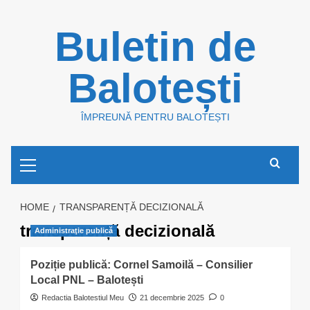
Skip
Buletin de
to
content
Balotești
ÎMPREUNĂ PENTRU BALOTEȘTI
Primary
Menu
HOME
TRANSPARENȚĂ DECIZIONALĂ
transparență decizională
Administraţie publică
Poziție publică: Cornel Samoilă – Consilier
Local PNL – Balotești
Redactia Balotestiul Meu
21 decembrie 2025
0