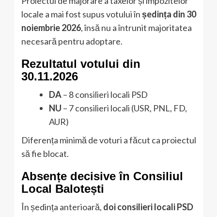
Proiectul de majorare a taxelor și impozitelor
locale a mai fost supus votului în
ședința din 30
noiembrie 2026
, însă nu a întrunit majoritatea
necesară pentru adoptare.
Rezultatul votului din
30.11.2026
DA
– 8 consilieri locali PSD
NU
– 7 consilieri locali (USR, PNL, FD,
AUR)
Diferența minimă de voturi a făcut ca proiectul
să fie blocat.
Absențe decisive în Consiliul
Local Balotești
În ședința anterioară,
doi consilieri locali PSD