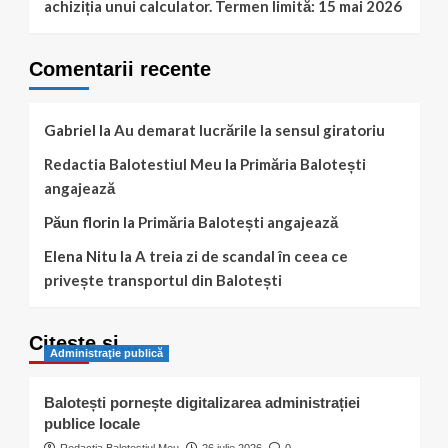
achiziția unui calculator. Termen limită: 15 mai 2026
Comentarii recente
Gabriel
la
Au demarat lucrările la sensul giratoriu
Redactia Balotestiul Meu
la
Primăria Balotești
angajează
Păun florin
la
Primăria Balotești angajează
Elena Nitu
la
A treia zi de scandal în ceea ce
privește transportul din Balotești
Citește și…
Administraţie publică
Balotești pornește digitalizarea administrației
publice locale