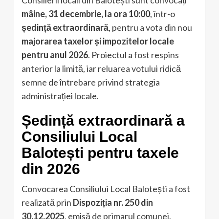
Consilierii locali din Balotești sunt convocați
mâine, 31 decembrie, la ora 10:00
, într-o
ședință extraordinară
, pentru a vota din nou
majorarea taxelor și impozitelor locale
pentru anul 2026
. Proiectul a fost respins
anterior la limită, iar reluarea votului ridică
semne de întrebare privind strategia
administrației locale.
Ședință extraordinară a
Consiliului Local
Balotești pentru taxele
din 2026
Convocarea Consiliului Local Balotești a fost
realizată prin
Dispoziția nr. 250 din
30.12.2025
, emisă de primarul comunei.