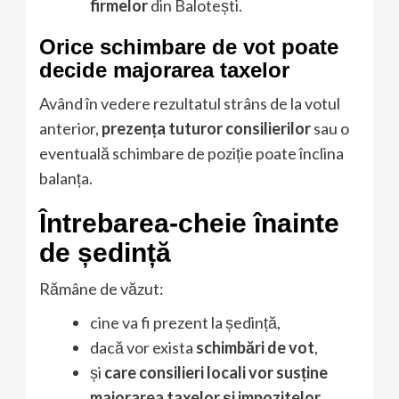
firmelor
din Balotești.
Orice schimbare de vot poate
decide majorarea taxelor
Având în vedere rezultatul strâns de la votul
anterior,
prezența tuturor consilierilor
sau o
eventuală schimbare de poziție poate înclina
balanța.
Întrebarea-cheie înainte
de ședință
Rămâne de văzut:
cine va fi prezent la ședință,
dacă vor exista
schimbări de vot
,
și
care consilieri locali vor susține
majorarea taxelor și impozitelor