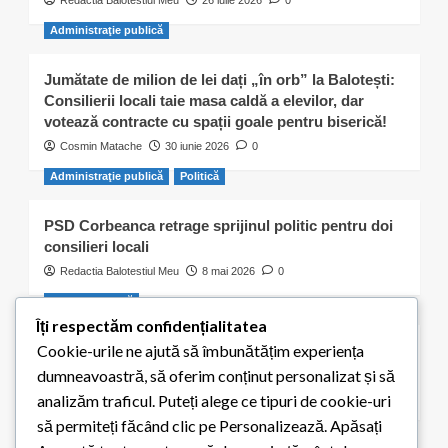
Redactia Balotestiul Meu
26 iulie 2026
0
Administraţie publică
Jumătate de milion de lei dați „în orb” la Balotești:
Consilierii locali taie masa caldă a elevilor, dar
votează contracte cu spații goale pentru biserică!
Cosmin Matache
30 iunie 2026
0
Administraţie publică
Politică
PSD Corbeanca retrage sprijinul politic pentru doi
consilieri locali
Redactia Balotestiul Meu
8 mai 2026
0
Activitate civică
Îți respectăm confidențialitatea
Cookie-urile ne ajută să îmbunătățim experiența
S-a ales „praful” de cei 300 de puieți plantați de
elevii școlii din Balotești
dumneavoastră, să oferim conținut personalizat și să
Redactia Balotestiul Meu
8 mai 2026
0
analizăm traficul. Puteți alege ce tipuri de cookie-uri
să permiteți făcând clic pe Personalizează. Apăsați
Educaţie