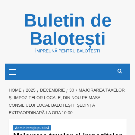
Skip
Buletin de
to
content
Balotești
ÎMPREUNĂ PENTRU BALOTEȘTI
Primary
Menu
HOME
2025
DECEMBRIE
30
MAJORAREA TAXELOR
ȘI IMPOZITELOR LOCALE, DIN NOU PE MASA
CONSILIULUI LOCAL BALOTEȘTI. ȘEDINȚĂ
EXTRAORDINARĂ LA ORA 10:00
Administraţie publică