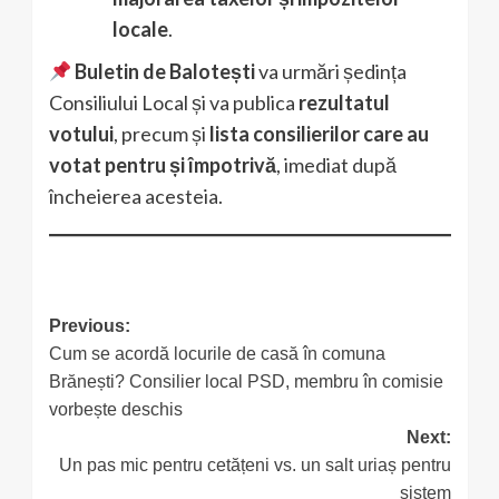
locale
.
Buletin de Balotești
va urmări ședința
Consiliului Local și va publica
rezultatul
votului
, precum și
lista consilierilor care au
votat pentru și împotrivă
, imediat după
încheierea acesteia.
Post
Previous:
Cum se acordă locurile de casă în comuna
navigation
Brănești? Consilier local PSD, membru în comisie
vorbește deschis
Next:
Un pas mic pentru cetățeni vs. un salt uriaș pentru
sistem