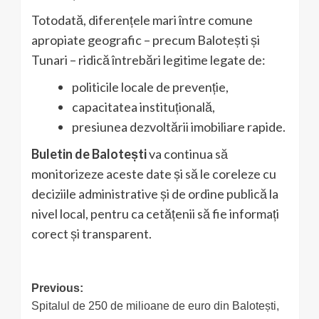
Totodată, diferențele mari între comune
apropiate geografic – precum Balotești și
Tunari – ridică întrebări legitime legate de:
politicile locale de prevenție,
capacitatea instituțională,
presiunea dezvoltării imobiliare rapide.
Buletin de Balotești
va continua să
monitorizeze aceste date și să le coreleze cu
deciziile administrative și de ordine publică la
nivel local, pentru ca cetățenii să fie informați
corect și transparent.
Post
Previous:
Spitalul de 250 de milioane de euro din Balotești,
navigation