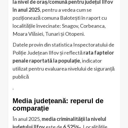
la nivel de oraș/comună pentru județul Ilfov
în anul 2025
, pentru a vedea cum se
poziționează comuna Balotești în raport cu
localitățile învecinate: Snagov, Corbeanca,
Moara Vlăsiei, Tunari și Otopeni.
Datele provin din statistica Inspectoratului de
Poliție Județean Ilfov și reflectă
rata faptelor
penale raportată la populație
, indicator
utilizat pentru evaluarea nivelului de siguranță
publică
.
Media județeană: reperul de
comparație
În anul 2025,
media criminalității la nivelul
județului Ilfov
este de
6,525‰
. Localitățile