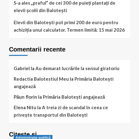
S-a ales „praful” de cei 300 de puieți plantați de
elevii școlii din Balotești
Elevii din Balotești pot primi 200 de euro pentru
achiziția unui calculator. Termen limită: 15 mai 2026
Comentarii recente
Gabriel
la
Au demarat lucrările la sensul giratoriu
Redactia Balotestiul Meu
la
Primăria Balotești
angajează
Păun florin
la
Primăria Balotești angajează
Elena Nitu
la
A treia zi de scandal în ceea ce
privește transportul din Balotești
Citește și…
Administraţie publică