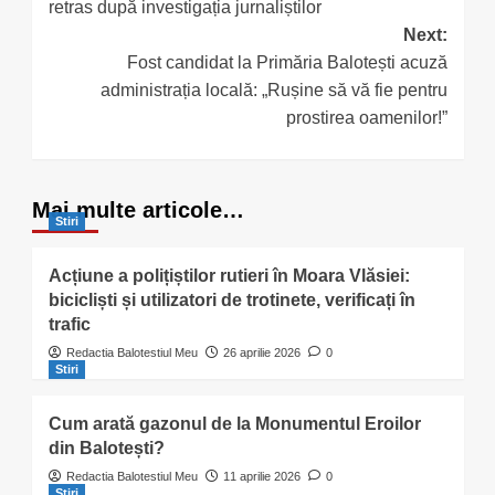
retras după investigația jurnaliștilor
Next:
Fost candidat la Primăria Balotești acuză
administrația locală: „Rușine să vă fie pentru
prostirea oamenilor!”
Mai multe articole…
Stiri
Acțiune a polițiștilor rutieri în Moara Vlăsiei:
bicicliști și utilizatori de trotinete, verificați în
trafic
Redactia Balotestiul Meu
26 aprilie 2026
0
Stiri
Cum arată gazonul de la Monumentul Eroilor
din Balotești?
Redactia Balotestiul Meu
11 aprilie 2026
0
Stiri