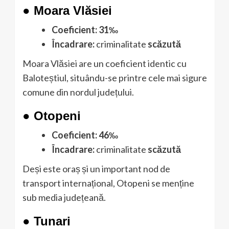
●
Moara Vlăsiei
Coeficient:
31‰
Încadrare:
criminalitate
scăzută
Moara Vlăsiei are un coeficient identic cu
Baloteștiul, situându-se printre cele mai sigure
comune din nordul județului.
●
Otopeni
Coeficient:
46‰
Încadrare:
criminalitate
scăzută
Deși este oraș și un important nod de
transport internațional, Otopeni se menține
sub media județeană.
●
Tunari