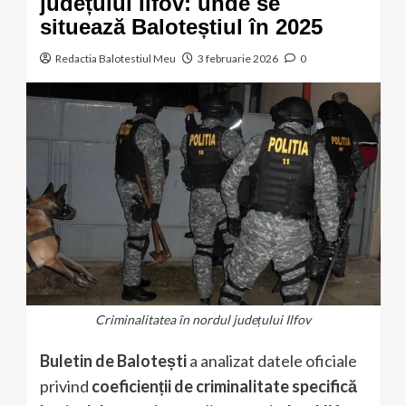
județului Ilfov: unde se
situează Baloteștiul în 2025
Redactia Balotestiul Meu
3 februarie 2026
0
Criminalitatea în nordul județului Ilfov
Buletin de Balotești
a analizat datele oficiale
privind
coeficienții de criminalitate specifică