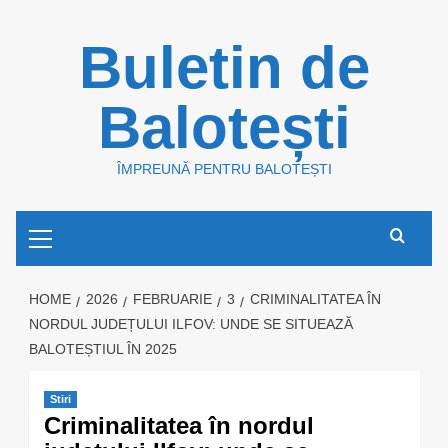
Skip
Buletin de
to
content
Balotești
ÎMPREUNĂ PENTRU BALOTEȘTI
Primary
Menu
HOME
2026
FEBRUARIE
3
CRIMINALITATEA ÎN
NORDUL JUDEȚULUI ILFOV: UNDE SE SITUEAZĂ
BALOTEȘTIUL ÎN 2025
Stiri
Criminalitatea în nordul