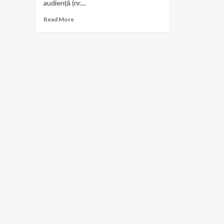
audiență (nr....
Read
Read More
more
about
Stimată
doamnă
Prefect,