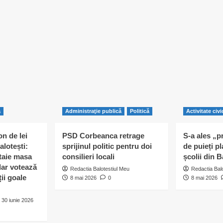
ă
Administraţie publică
Politică
Activitate civi
n de lei
PSD Corbeanca retrage
S-a ales „p
alotești:
sprijinul politic pentru doi
de puieți pl
 taie masa
consilieri locali
școlii din B
 dar votează
Redactia Balotestiul Meu
Redactia Bal
ii goale
8 mai 2026
0
8 mai 2026
30 iunie 2026