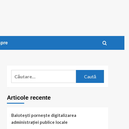
pre
Caută
după:
Articole recente
Balotești pornește digitalizarea
administrației publice locale