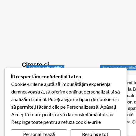
Citește și…
Administraţie publică
Administraţie public
Îți respectăm confidențialitatea
Balotești pornește
Jumătate de milio
Cookie-urile ne ajută să îmbunătățim experiența
digitalizarea administrației
dați „în orb” la B
dumneavoastră, să oferim conținut personalizat și să
publice locale
Consilierii locali
analizăm traficul. Puteți alege ce tipuri de cookie-uri
caldă a elevilor,
Redactia Balotestiul Meu
să permiteți făcând clic pe Personalizează. Apăsați
contracte cu spaț
26 iulie 2026
0
Acceptă toate pentru a vă da consimțământul sau
pentru biserică!
Respinge toate pentru a refuza cookie-urile
Cosmin Matache
0
Personalizează
Respinge tot