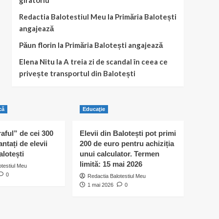
giratoriu
Redactia Balotestiul Meu
la
Primăria Balotești
angajează
Păun florin
la
Primăria Balotești angajează
Elena Nitu
la
A treia zi de scandal în ceea ce
privește transportul din Balotești
că
Educaţie
raful” de cei 300
Elevii din Balotești pot primi
antați de elevii
200 de euro pentru achiziția
alotești
unui calculator. Termen
limită: 15 mai 2026
otestiul Meu
0
Redactia Balotestiul Meu
1 mai 2026
0