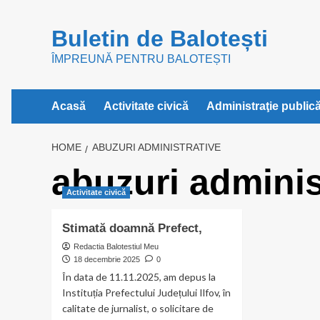
Skip
to
Buletin de Balotești
content
ÎMPREUNĂ PENTRU BALOTEȘTI
Acasă
Activitate civică
Administraţie public
HOME
ABUZURI ADMINISTRATIVE
abuzuri adminis
Activitate civică
Stimată doamnă Prefect,
Redactia Balotestiul Meu
18 decembrie 2025
0
În data de 11.11.2025, am depus la
Instituția Prefectului Județului Ilfov, în
calitate de jurnalist, o solicitare de