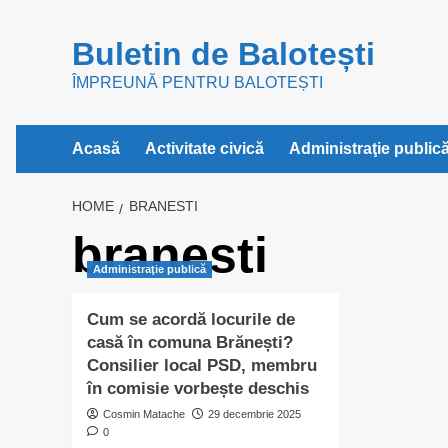
Skip
to
Buletin de Balotești
content
ÎMPREUNĂ PENTRU BALOTEȘTI
Acasă
Activitate civică
Administraţie public
HOME
BRANESTI
branesti
Administraţie publică
Cum se acordă locurile de
casă în comuna Brănești?
Consilier local PSD, membru
în comisie vorbește deschis
Cosmin Matache
29 decembrie 2025
0