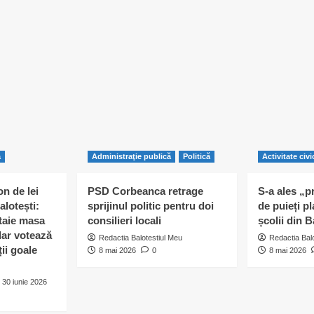
ă
Administraţie publică
Politică
Activitate civi
n de lei
PSD Corbeanca retrage
S-a ales „p
alotești:
sprijinul politic pentru doi
de puieți pl
 taie masa
consilieri locali
școlii din B
 dar votează
Redactia Balotestiul Meu
Redactia Bal
ii goale
8 mai 2026
0
8 mai 2026
30 iunie 2026