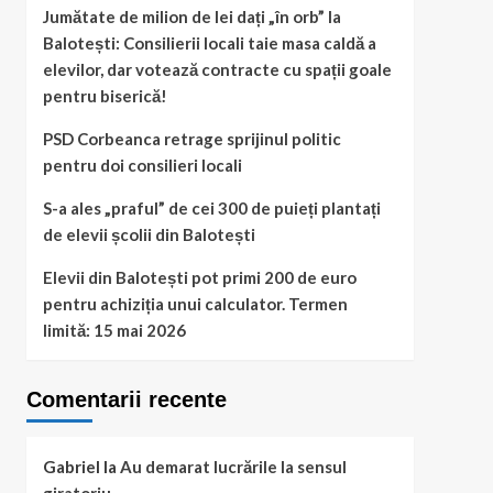
Jumătate de milion de lei dați „în orb” la
Balotești: Consilierii locali taie masa caldă a
elevilor, dar votează contracte cu spații goale
pentru biserică!
PSD Corbeanca retrage sprijinul politic
pentru doi consilieri locali
S-a ales „praful” de cei 300 de puieți plantați
de elevii școlii din Balotești
Elevii din Balotești pot primi 200 de euro
pentru achiziția unui calculator. Termen
limită: 15 mai 2026
Comentarii recente
Gabriel
la
Au demarat lucrările la sensul