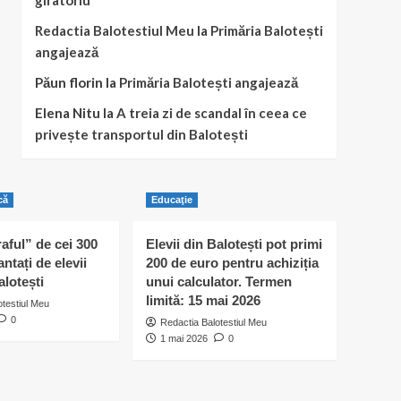
giratoriu
Redactia Balotestiul Meu
la
Primăria Balotești
angajează
Păun florin
la
Primăria Balotești angajează
Elena Nitu
la
A treia zi de scandal în ceea ce
privește transportul din Balotești
că
Educaţie
raful” de cei 300
Elevii din Balotești pot primi
antați de elevii
200 de euro pentru achiziția
alotești
unui calculator. Termen
limită: 15 mai 2026
otestiul Meu
0
Redactia Balotestiul Meu
1 mai 2026
0