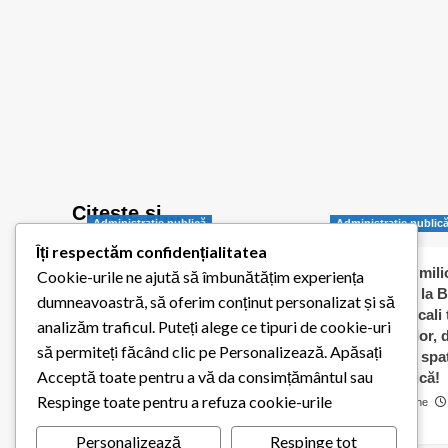
deschis
Citește și…
Administraţie publică
Administraţie public
Îți respectăm confidențialitatea
Balotești pornește
Jumătate de milio
Cookie-urile ne ajută să îmbunătățim experiența
digitalizarea administrației
dați „în orb” la B
dumneavoastră, să oferim conținut personalizat și să
publice locale
Consilierii locali
analizăm traficul. Puteți alege ce tipuri de cookie-uri
caldă a elevilor,
Redactia Balotestiul Meu
să permiteți făcând clic pe Personalizează. Apăsați
contracte cu spaț
26 iulie 2026
0
Acceptă toate pentru a vă da consimțământul sau
pentru biserică!
Respinge toate pentru a refuza cookie-urile
Cosmin Matache
0
Personalizează
Respinge tot