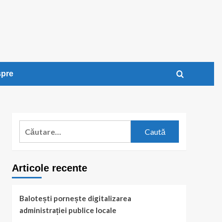
pre
Caută
după:
Articole recente
Balotești pornește digitalizarea
administrației publice locale