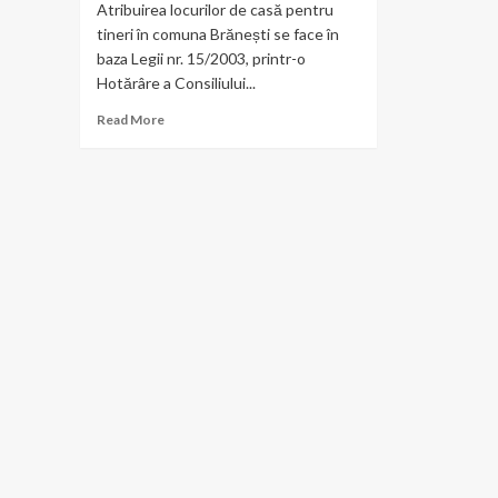
Atribuirea locurilor de casă pentru
tineri în comuna Brănești se face în
baza Legii nr. 15/2003, printr-o
Hotărâre a Consiliului...
Read
Read More
more
about
Cum
se
acordă
locurile
de
casă
în
comuna
Brănești?
Consilier
local
PSD,
membru
în
comisie
vorbește