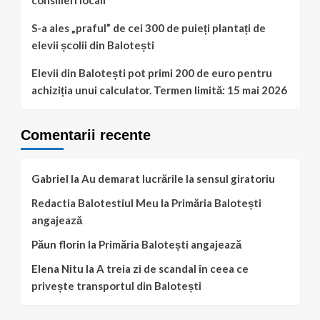
consilieri locali
S-a ales „praful” de cei 300 de puieți plantați de
elevii școlii din Balotești
Elevii din Balotești pot primi 200 de euro pentru
achiziția unui calculator. Termen limită: 15 mai 2026
Comentarii recente
Gabriel
la
Au demarat lucrările la sensul giratoriu
Redactia Balotestiul Meu
la
Primăria Balotești
angajează
Păun florin
la
Primăria Balotești angajează
Elena Nitu
la
A treia zi de scandal în ceea ce
privește transportul din Balotești