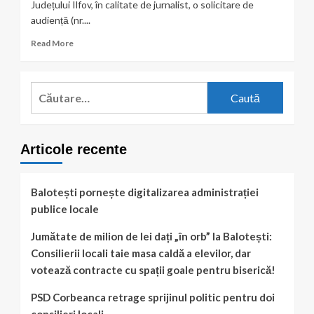
Județului Ilfov, în calitate de jurnalist, o solicitare de
audiență (nr....
Read
Read More
more
about
Stimată
Caută
doamnă
după:
Prefect,
Articole recente
Balotești pornește digitalizarea administrației
publice locale
Jumătate de milion de lei dați „în orb” la Balotești:
Consilierii locali taie masa caldă a elevilor, dar
votează contracte cu spații goale pentru biserică!
PSD Corbeanca retrage sprijinul politic pentru doi