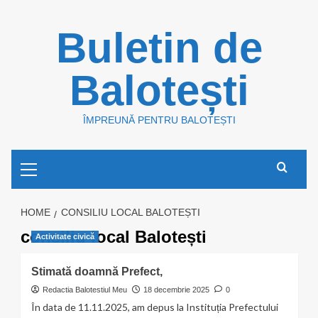
Skip
Buletin de
to
content
Balotești
ÎMPREUNĂ PENTRU BALOTEȘTI
Primary
Menu
HOME
CONSILIU LOCAL BALOTEȘTI
consiliu local Balotești
Activitate civică
Stimată doamnă Prefect,
Redactia Balotestiul Meu
18 decembrie 2025
0
În data de 11.11.2025, am depus la Instituția Prefectului