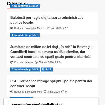
Citește și…
Administraţie publică
Balotești pornește digitalizarea administrației
publice locale
Redactia Balotestiul Meu
26 iulie 2026
0
Administraţie publică
Jumătate de milion de lei dați „în orb” la Balotești:
Consilierii locali taie masa caldă a elevilor, dar
votează contracte cu spații goale pentru biserică!
Cosmin Matache
30 iunie 2026
0
Administraţie publică
Politică
PSD Corbeanca retrage sprijinul politic pentru doi
consilieri locali
Redactia Balotestiul Meu
8 mai 2026
0
Activitate civică
Îți respectăm confidențialitatea