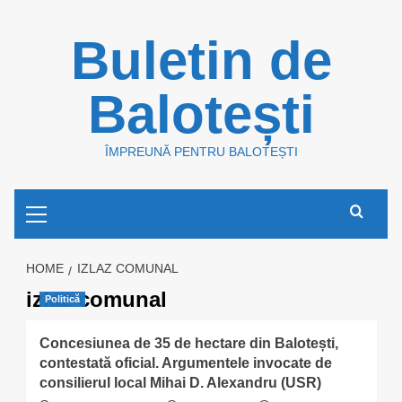
Skip
Buletin de
to
content
Balotești
ÎMPREUNĂ PENTRU BALOTEȘTI
Primary
Menu
HOME
IZLAZ COMUNAL
izlaz comunal
Politică
Concesiunea de 35 de hectare din Balotești,
contestată oficial. Argumentele invocate de
consilierul local Mihai D. Alexandru (USR)