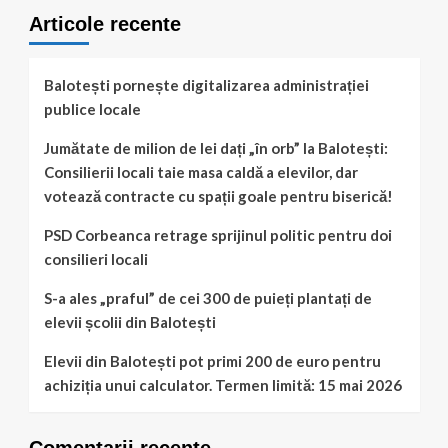
Consilier
Alexandru
Articole recente
Local
(USR)
USR
–
Balotești
Balotești pornește digitalizarea administrației
publice locale
Jumătate de milion de lei dați „în orb” la Balotești:
Consilierii locali taie masa caldă a elevilor, dar
votează contracte cu spații goale pentru biserică!
PSD Corbeanca retrage sprijinul politic pentru doi
consilieri locali
S-a ales „praful” de cei 300 de puieți plantați de
elevii școlii din Balotești
Elevii din Balotești pot primi 200 de euro pentru
achiziția unui calculator. Termen limită: 15 mai 2026