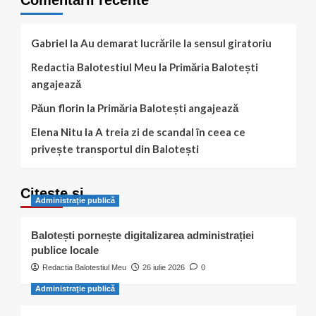
Comentarii recente
Gabriel
la
Au demarat lucrările la sensul giratoriu
Redactia Balotestiul Meu
la
Primăria Balotești
angajează
Păun florin
la
Primăria Balotești angajează
Elena Nitu
la
A treia zi de scandal în ceea ce
privește transportul din Balotești
Citește și…
Administraţie publică
Balotești pornește digitalizarea administrației
publice locale
Redactia Balotestiul Meu
26 iulie 2026
0
Administraţie publică