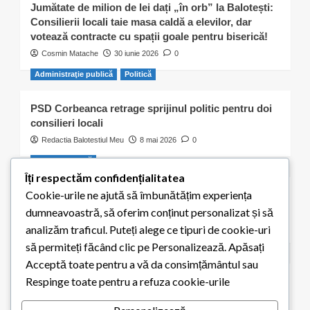
Jumătate de milion de lei dați „în orb” la Balotești:
Consilierii locali taie masa caldă a elevilor, dar
votează contracte cu spații goale pentru biserică!
Cosmin Matache
30 iunie 2026
0
Administraţie publică
Politică
PSD Corbeanca retrage sprijinul politic pentru doi
consilieri locali
Redactia Balotestiul Meu
8 mai 2026
0
Activitate civică
Îți respectăm confidențialitatea
Cookie-urile ne ajută să îmbunătățim experiența
S-a ales „praful” de cei 300 de puieți plantați de
elevii școlii din Balotești
dumneavoastră, să oferim conținut personalizat și să
Redactia Balotestiul Meu
8 mai 2026
0
analizăm traficul. Puteți alege ce tipuri de cookie-uri
să permiteți făcând clic pe Personalizează. Apăsați
Educaţie
Acceptă toate pentru a vă da consimțământul sau
Respinge toate pentru a refuza cookie-urile
Elevii din Balotești pot primi 200 de euro pentru
achiziția unui calculator. Termen limită: 15 mai 2026