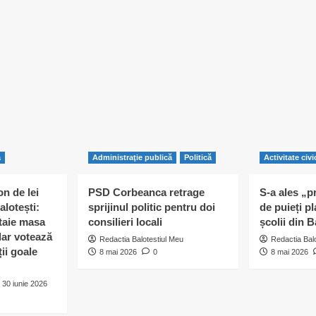
ă
Administraţie publică
Politică
Activitate civi
n de lei
PSD Corbeanca retrage
S-a ales „p
alotești:
sprijinul politic pentru doi
de puieți pl
 taie masa
consilieri locali
școlii din B
 dar votează
Redactia Balotestiul Meu
Redactia Bal
ii goale
8 mai 2026
0
8 mai 2026
30 iunie 2026