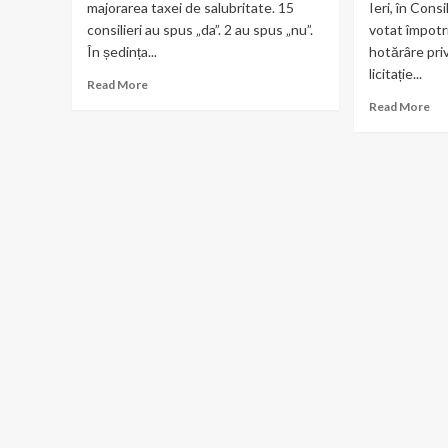
majorarea taxei de salubritate. 15
Ieri, în Consi
consilieri au spus „da”. 2 au spus „nu”.
votat împotr
În ședința...
hotărâre pri
licitație...
Read
Read More
more
Re
Read More
about
mo
15
ab
voturi
Poz
pentru
pub
scumpirea
Co
gunoiului.
Sa
2
–
împotrivă.
Con
Balotești
Loc
plătește.
PN
–
Bal