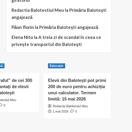
giratoriu
Redactia Balotestiul Meu
la
Primăria Balotești
angajează
Păun florin
la
Primăria Balotești angajează
Elena Nitu
la
A treia zi de scandal în ceea ce
privește transportul din Balotești
că
Educaţie
raful” de cei 300
Elevii din Balotești pot primi
antați de elevii
200 de euro pentru achiziția
alotești
unui calculator. Termen
limită: 15 mai 2026
otestiul Meu
0
Redactia Balotestiul Meu
1 mai 2026
0