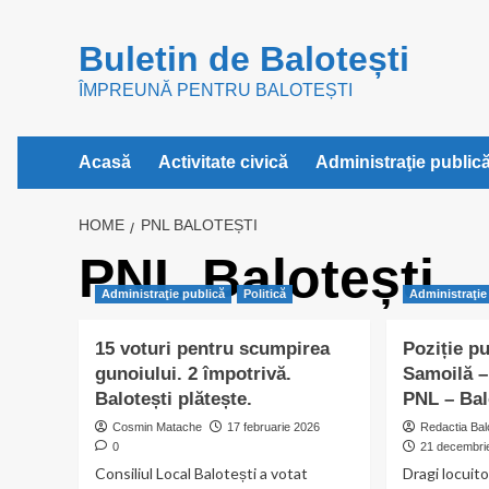
Skip
to
Buletin de Balotești
content
ÎMPREUNĂ PENTRU BALOTEȘTI
Acasă
Activitate civică
Administraţie public
HOME
PNL BALOTEȘTI
PNL Balotești
Administraţie publică
Politică
Administraţie
15 voturi pentru scumpirea
Poziție p
gunoiului. 2 împotrivă.
Samoilă –
Balotești plătește.
PNL – Bal
Cosmin Matache
17 februarie 2026
Redactia Bal
0
21 decembri
Consiliul Local Balotești a votat
Dragi locuito