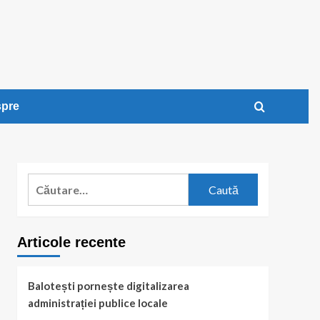
pre
Caută
după:
Articole recente
Balotești pornește digitalizarea
administrației publice locale