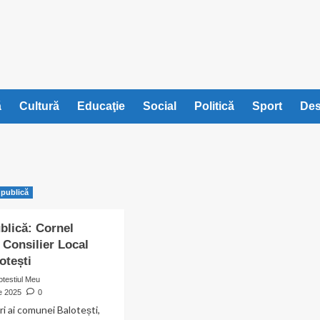
ă
Cultură
Educaţie
Social
Politică
Sport
Des
 publică
ublică: Cornel
 Consilier Local
otești
otestiul Meu
e 2025
0
ri ai comunei Balotești,