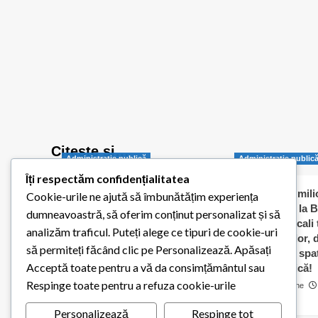
Citește și…
Administraţie publică
Administraţie public
Îți respectăm confidențialitatea
Balotești pornește
Jumătate de milio
Cookie-urile ne ajută să îmbunătățim experiența
digitalizarea administrației
dați „în orb” la B
dumneavoastră, să oferim conținut personalizat și să
publice locale
Consilierii locali
analizăm traficul. Puteți alege ce tipuri de cookie-uri
caldă a elevilor,
Redactia Balotestiul Meu
să permiteți făcând clic pe Personalizează. Apăsați
contracte cu spaț
26 iulie 2026
0
Acceptă toate pentru a vă da consimțământul sau
pentru biserică!
Respinge toate pentru a refuza cookie-urile
Cosmin Matache
0
Personalizează
Respinge tot