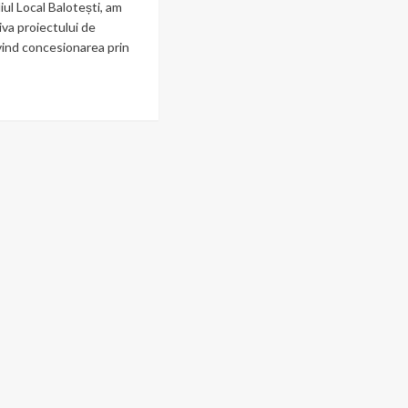
liul Local Balotești, am
iva proiectului de
vind concesionarea prin
ad
re
out
iție
lică:
rnel
moilă
silier
al
L
otești