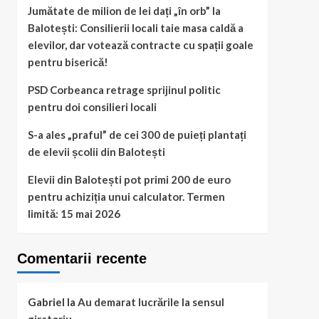
Jumătate de milion de lei dați „în orb” la
Balotești: Consilierii locali taie masa caldă a
elevilor, dar votează contracte cu spații goale
pentru biserică!
PSD Corbeanca retrage sprijinul politic
pentru doi consilieri locali
S-a ales „praful” de cei 300 de puieți plantați
de elevii școlii din Balotești
Elevii din Balotești pot primi 200 de euro
pentru achiziția unui calculator. Termen
limită: 15 mai 2026
Comentarii recente
Gabriel
la
Au demarat lucrările la sensul