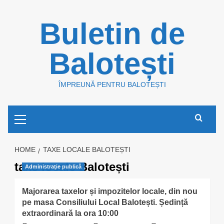
Skip
Buletin de
to
content
Balotești
ÎMPREUNĂ PENTRU BALOTEȘTI
Primary
Menu
HOME
TAXE LOCALE BALOTEȘTI
taxe locale Balotești
Administraţie publică
Majorarea taxelor și impozitelor locale, din nou
pe masa Consiliului Local Balotești. Ședință
extraordinară la ora 10:00