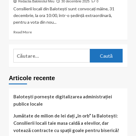
Redactia Balotestiul Meu
30 decembrie 2025
0
Consilierii locali din Balotești sunt convocați mâine, 31
decembrie, la ora 10:00, într-o ședință extraordinară,
pentru a vota din nou...
Read
Read More
more
about
Majorarea
Caută
taxelor
după:
și
impozitelor
locale,
Articole recente
din
nou
pe
masa
Balotești pornește digitalizarea administrației
Consiliului
publice locale
Local
Balotești.
Jumătate de milion de lei dați „în orb” la Balotești:
Ședință
Consilierii locali taie masa caldă a elevilor, dar
extraordinară
la
votează contracte cu spații goale pentru biserică!
ora