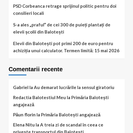
10:00
PSD Corbeanca retrage sprijinul politic pentru doi
consilieri locali
S-a ales „praful” de cei 300 de puieți plantați de
elevii școlii din Balotești
Elevii din Balotești pot primi 200 de euro pentru
achiziția unui calculator. Termen limită: 15 mai 2026
Comentarii recente
Gabriel
la
Au demarat lucrările la sensul giratoriu
Redactia Balotestiul Meu
la
Primăria Balotești
angajează
Păun florin
la
Primăria Balotești angajează
Elena Nitu
la
A treia zi de scandal în ceea ce
privește transportul din Balotești