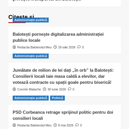
Citește și…
Administraţie publică
Balotești pornește digitalizarea administrației
publice locale
Redactia Balotestiul Meu
26 iulie 2026
0
Administraţie publică
Jumătate de milion de lei dați „în orb” la Balotești:
Consilierii locali taie masa caldă a elevilor, dar
votează contracte cu spații goale pentru biserică!
Cosmin Matache
30 iunie 2026
0
Administraţie publică
Politică
PSD Corbeanca retrage sprijinul politic pentru doi
consilieri locali
Redactia Balotestiul Meu
8 mai 2026
0