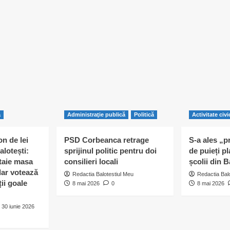
ă
Administraţie publică
Politică
Activitate civi
n de lei
PSD Corbeanca retrage
S-a ales „p
alotești:
sprijinul politic pentru doi
de puieți pl
 taie masa
consilieri locali
școlii din B
 dar votează
Redactia Balotestiul Meu
Redactia Bal
ii goale
8 mai 2026
0
8 mai 2026
30 iunie 2026