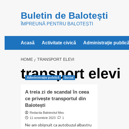
Skip
to
Buletin de Balotești
content
ÎMPREUNĂ PENTRU BALOTEȘTI
Acasă
Activitate civică
Administraţie public
HOME
TRANSPORT ELEVI
transport elevi
Administraţie publică
Social
A treia zi de scandal în ceea
ce privește transportul din
Balotești
Redactia Balotestiul Meu
11 octombrie 2023
1
Ne-am obișnuit ca autobuzul albastru