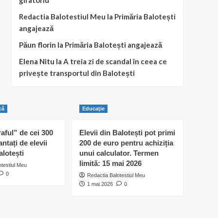
giratoriu
Redactia Balotestiul Meu
la
Primăria Balotești
angajează
Păun florin
la
Primăria Balotești angajează
Elena Nitu
la
A treia zi de scandal în ceea ce
privește transportul din Balotești
că
Educaţie
raful” de cei 300
Elevii din Balotești pot primi
antați de elevii
200 de euro pentru achiziția
alotești
unui calculator. Termen
limită: 15 mai 2026
otestiul Meu
0
Redactia Balotestiul Meu
1 mai 2026
0