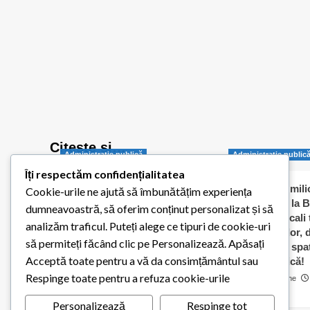
Citește și…
Administraţie publică
Administraţie public
Îți respectăm confidențialitatea
Balotești pornește
Jumătate de milio
Cookie-urile ne ajută să îmbunătățim experiența
digitalizarea administrației
dați „în orb” la B
dumneavoastră, să oferim conținut personalizat și să
publice locale
Consilierii locali
analizăm traficul. Puteți alege ce tipuri de cookie-uri
caldă a elevilor,
Redactia Balotestiul Meu
să permiteți făcând clic pe Personalizează. Apăsați
contracte cu spaț
26 iulie 2026
0
Acceptă toate pentru a vă da consimțământul sau
pentru biserică!
Respinge toate pentru a refuza cookie-urile
Cosmin Matache
0
Personalizează
Respinge tot