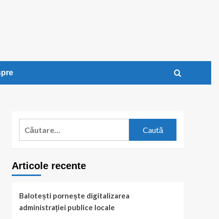
pre
Caută
după:
Articole recente
Balotești pornește digitalizarea
administrației publice locale