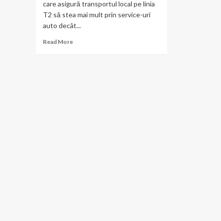
care asigură transportul local pe linia
T2 să stea mai mult prin service-uri
auto decât...
Read
Read More
more
about
A
treia
zi
de
scandal
în
ceea
ce
privește
transportul
din
Balotești