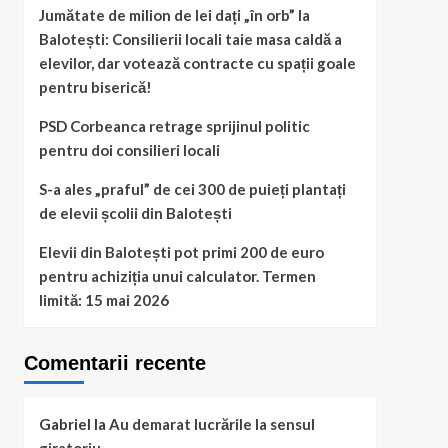
Jumătate de milion de lei dați „în orb” la
Balotești: Consilierii locali taie masa caldă a
elevilor, dar votează contracte cu spații goale
pentru biserică!
PSD Corbeanca retrage sprijinul politic
pentru doi consilieri locali
S-a ales „praful” de cei 300 de puieți plantați
de elevii școlii din Balotești
Elevii din Balotești pot primi 200 de euro
pentru achiziția unui calculator. Termen
limită: 15 mai 2026
Comentarii recente
Gabriel
la
Au demarat lucrările la sensul